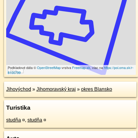
Podkladové dáta ©
OpenStreetMap
vrstva
Freemap.sk
, viac na
https://poi.oma.sk/r-
10 m
8100799
Jihovýchod
»
Jihomoravský kraj
»
okres Blansko
Turistika
studňa
¤
,
studňa
¤