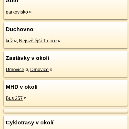
Auto
parkovisko
¤
Duchovno
kríž
¤
,
Nejsvětější Trojice
¤
Zastávky v okolí
Drnovice
¤
,
Drnovice
¤
MHD v okolí
Bus 257
¤
Cyklotrasy v okolí