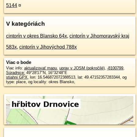
5144
¤
V kategóriách
cintorín v okres Blansko 64x
,
cintorín v Jihomoravský kraj
583x
,
cintorín v Jihovýchod 788x
Viac o bode
Viac info:
aktualizovať mapu
,
uprav v JOSM (pokročilé)
,
-8100799
,
Súradnice:
49°28'17"N
,
16°32'48"E
stiahni GPX
, lon: 16.546872072388513, lat: 49.47152357283344, og
type: place, og locality: okres Blansko,