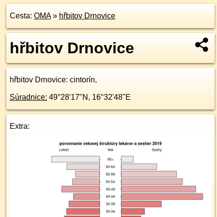
Cesta:
OMA
»
hřbitov Drnovice
hřbitov Drnovice
hřbitov Drnovice
: cintorín,
Súradnice:
49°28'17"N
,
16°32'48"E
Extra: