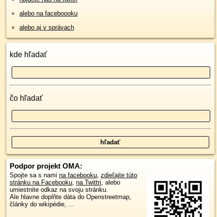
alebo na faceboooku
alebo aj v správach
kde hľadať
čo hľadať
Podpor projekt OMA:
Spojte sa s nami
na facebooku
,
zdieľajte túto
stránku na Facebooku
,
na Twittri
, alebo
umiestnite odkaz na svoju stránku.
Ale hlavne doplňte dáta do Openstreetmap,
články do wikipédie, ...