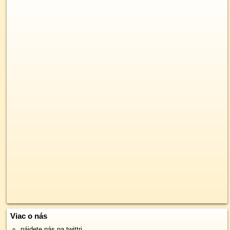
Viac o nás
nájdete nás na twittri