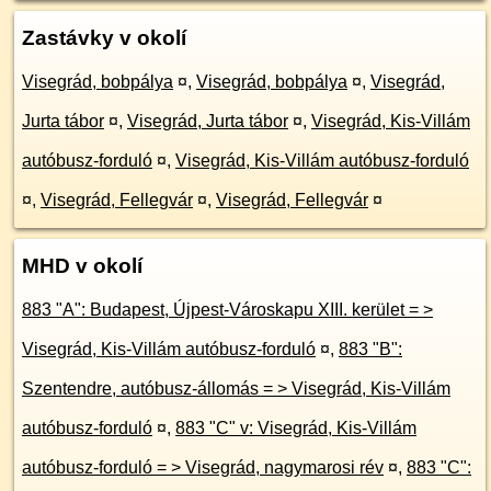
Zastávky v okolí
Visegrád, bobpálya
¤
,
Visegrád, bobpálya
¤
,
Visegrád,
Jurta tábor
¤
,
Visegrád, Jurta tábor
¤
,
Visegrád, Kis-Villám
autóbusz-forduló
¤
,
Visegrád, Kis-Villám autóbusz-forduló
¤
,
Visegrád, Fellegvár
¤
,
Visegrád, Fellegvár
¤
MHD v okolí
883 "A": Budapest, Újpest-Városkapu XIII. kerület = >
Visegrád, Kis-Villám autóbusz-forduló
¤
,
883 "B":
Szentendre, autóbusz-állomás = > Visegrád, Kis-Villám
autóbusz-forduló
¤
,
883 "C" v: Visegrád, Kis-Villám
autóbusz-forduló = > Visegrád, nagymarosi rév
¤
,
883 "C":