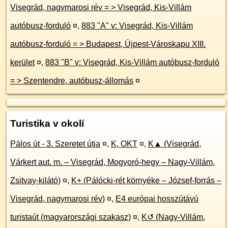
Visegrád, nagymarosi rév = > Visegrád, Kis-Villám
autóbusz-forduló
¤
,
883 "A" v: Visegrád, Kis-Villám
autóbusz-forduló = > Budapest, Újpest-Városkapu XIII.
kerület
¤
,
883 "B" v: Visegrád, Kis-Villám autóbusz-forduló
= > Szentendre, autóbusz-állomás
¤
Turistika v okolí
Pálos út - 3. Szeretet útja
¤
,
K, OKT
¤
,
K▲ (Visegrád,
Várkert aut. m. – Visegrád, Mogyoró-hegy – Nagy-Villám,
Zsitvay-kilátó)
¤
,
K+ (Pálócki-rét környéke – József-forrás –
Visegrád, nagymarosi rév)
¤
,
E4 európai hosszútávú
turistaút (magyarországi szakasz)
¤
,
K↺ (Nagy-Villám,