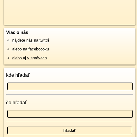
Viac o nás
nájdete nás na twittri
alebo na faceboooku
alebo aj v správach
kde hľadať
čo hľadať