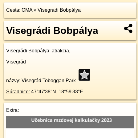
Cesta:
OMA
»
Visegrádi Bobpálya
Visegrádi Bobpálya
Visegrádi Bobpálya
: atrakcia,
Visegrád
názvy: Visegrád Toboggan Park
Súradnice:
47°47'38"N
,
18°59'33"E
Extra: