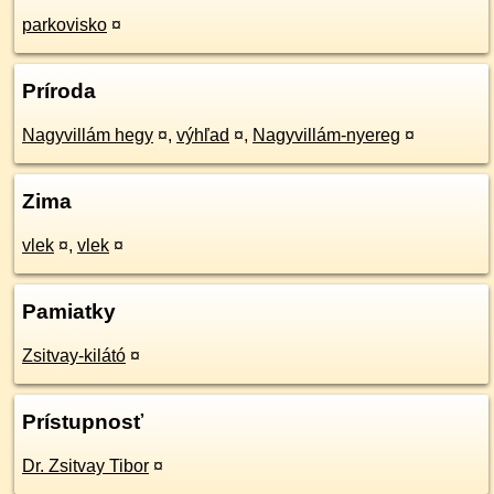
parkovisko
¤
Príroda
Nagyvillám hegy
¤
,
výhľad
¤
,
Nagyvillám-nyereg
¤
Zima
vlek
¤
,
vlek
¤
Pamiatky
Zsitvay-kilátó
¤
Prístupnosť
Dr. Zsitvay Tibor
¤