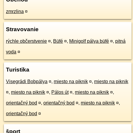
zmrzlina
¤
Stravovanie
rýchle občerstvenie
¤
,
Büfé
¤
,
Minigolf pálya büfé
¤
,
pitná
voda
¤
Turistika
Visegrádi Bobpálya
¤
,
miesto na piknik
¤
,
miesto na piknik
¤
,
miesto na piknik
¤
,
Pálos út
¤
,
miesto na piknik
¤
,
orientačný bod
¤
,
orientačný bod
¤
,
miesto na piknik
¤
,
orientačný bod
¤
šport