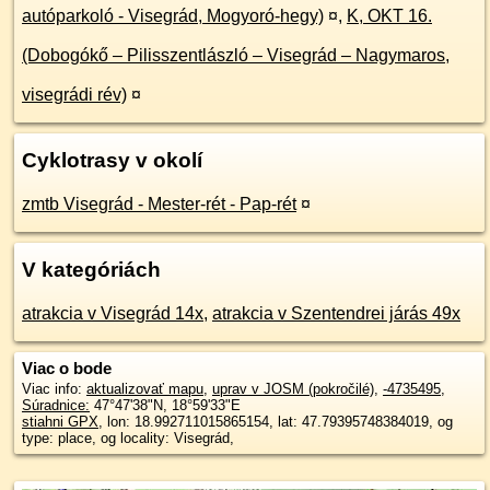
autóparkoló - Visegrád, Mogyoró-hegy)
¤
,
K, OKT 16.
(Dobogókő – Pilisszentlászló – Visegrád – Nagymaros,
visegrádi rév)
¤
Cyklotrasy v okolí
zmtb Visegrád - Mester-rét - Pap-rét‬
¤
V kategóriách
atrakcia v Visegrád 14x
,
atrakcia v Szentendrei járás 49x
Viac o bode
Viac info:
aktualizovať mapu
,
uprav v JOSM (pokročilé)
,
-4735495
,
Súradnice:
47°47'38"N
,
18°59'33"E
stiahni GPX
, lon: 18.992711015865154, lat: 47.79395748384019, og
type: place, og locality: Visegrád,