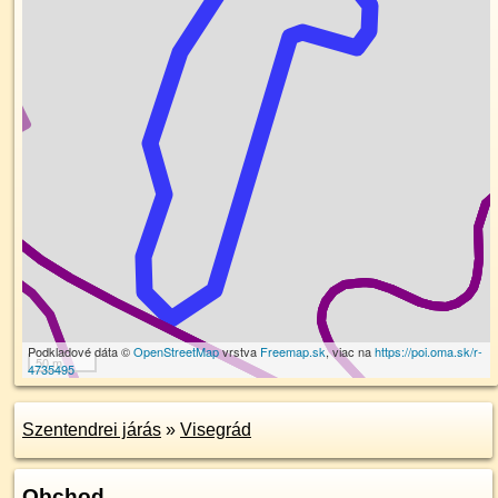
Podkladové dáta ©
OpenStreetMap
vrstva
Freemap.sk
, viac na
https://poi.oma.sk/r-
50 m
4735495
Szentendrei járás
»
Visegrád
Obchod