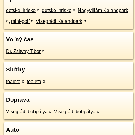
detské ihrisko
¤
,
detské ihrisko
¤
,
Nagyvillám-Kalandpark
¤
,
mini-golf
¤
,
Visegrádi Kalandpark
¤
Voľný čas
Dr. Zsitvay Tibor
¤
Služby
toaleta
¤
,
toaleta
¤
Doprava
Visegrád, bobpálya
¤
,
Visegrád, bobpálya
¤
Auto