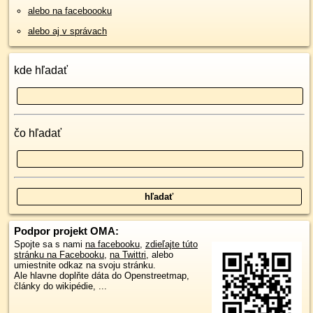
alebo na faceboooku
alebo aj v správach
kde hľadať
čo hľadať
Podpor projekt OMA:
Spojte sa s nami
na facebooku
,
zdieľajte túto
stránku na Facebooku
,
na Twittri
, alebo
umiestnite odkaz na svoju stránku.
Ale hlavne doplňte dáta do Openstreetmap,
články do wikipédie, ...