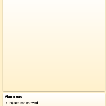
Viac o nás
nájdete nás na twittri