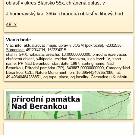
oblasť v okres Blansko 55x
,
chránená oblasť v
Jihomoravský kraj 366x
,
chránená oblasť v Jihovýchod
481x
Viac o bode
Viac info:
aktualizovať mapu
,
uprav v JOSM (pokročilé)
,
-2331536
,
Súradnice:
49°29'47"N
,
16°23'43"E
stiahni GPX
,
wikidata
, area:ha: 13.00000000000, prírodná rezervácia,
chránená oblasť, wikipedia: cs:Nad Berankou, iucn level: IV, short
name: PP Nad Berankou, start date: 1997, sorting name: Nad
Berankou, Přírodní památka (PP), 343887.00000000000, Category:Nad
Berankou, CZE, Nature Monument, lon: 16.395443487657086, lat:
49.49640484288851, og type: place, og locality: Černovice u Kunštátu,