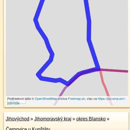
Podkladové dáta ©
OpenStreetMap
vrstva
Freemap.sk
, viac na
https://poi.oma.sk/r-
100 m
2331536
Jihovýchod
»
Jihomoravský kraj
»
okres Blansko
»
Černovice u Kunštátu