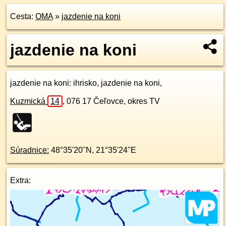
Cesta:
OMA
»
jazdenie na koni
jazdenie na koni
jazdenie na koni
: ihrisko, jazdenie na koni,
Kuzmická
14
,
076 17
Čeľovce, okres TV
Súradnice:
48°35'20"N
,
21°35'24"E
Extra: