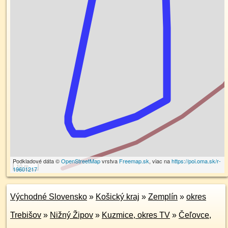
Podkladové dáta ©
OpenStreetMap
vrstva
Freemap.sk
, viac na
https://poi.oma.sk/r-
10 m
19601217
Východné Slovensko
»
Košický kraj
»
Zemplín
»
okres
Trebišov
»
Nižný Žipov
»
Kuzmice, okres TV
»
Čeľovce,