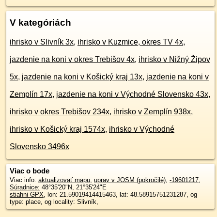
V kategóriách
ihrisko v Slivník 3x
,
ihrisko v Kuzmice, okres TV 4x
,
jazdenie na koni v okres Trebišov 4x
,
ihrisko v Nižný Žipov
5x
,
jazdenie na koni v Košický kraj 13x
,
jazdenie na koni v
Zemplín 17x
,
jazdenie na koni v Východné Slovensko 43x
,
ihrisko v okres Trebišov 234x
,
ihrisko v Zemplín 938x
,
ihrisko v Košický kraj 1574x
,
ihrisko v Východné
Slovensko 3496x
Viac o bode
Viac info:
aktualizovať mapu
,
uprav v JOSM (pokročilé)
,
-19601217
,
Súradnice:
48°35'20"N
,
21°35'24"E
stiahni GPX
, lon: 21.59019414415463, lat: 48.58915751231287, og
type: place, og locality: Slivník,