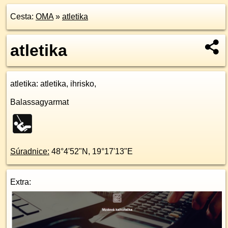
Cesta:
OMA
»
atletika
atletika
atletika
: atletika, ihrisko,
Balassagyarmat
Súradnice:
48°4'52"N
,
19°17'13"E
Extra: