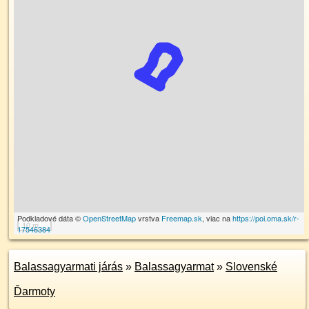
Podkladové dáta ©
OpenStreetMap
vrstva
Freemap.sk
, viac na
https://poi.oma.sk/r-
10 m
17546384
Balassagyarmati járás
»
Balassagyarmat
»
Slovenské
Ďarmoty