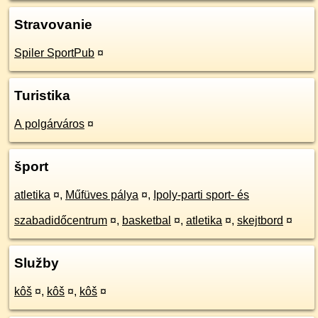
Stravovanie
Spiler SportPub
¤
Turistika
A polgárváros
¤
šport
atletika
¤
,
Műfüves pálya
¤
,
Ipoly-parti sport- és
szabadidőcentrum
¤
,
basketbal
¤
,
atletika
¤
,
skejtbord
¤
Služby
kôš
¤
,
kôš
¤
,
kôš
¤