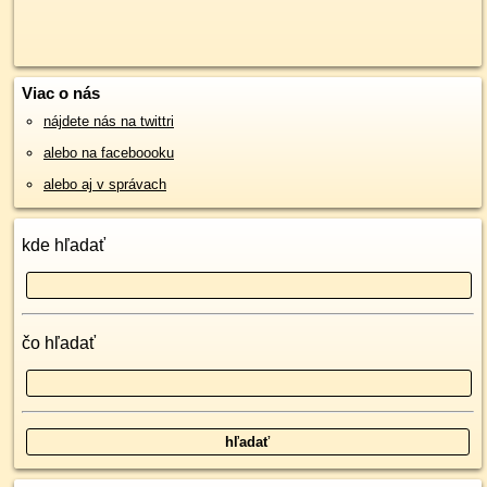
Viac o nás
nájdete nás na twittri
alebo na faceboooku
alebo aj v správach
kde hľadať
čo hľadať