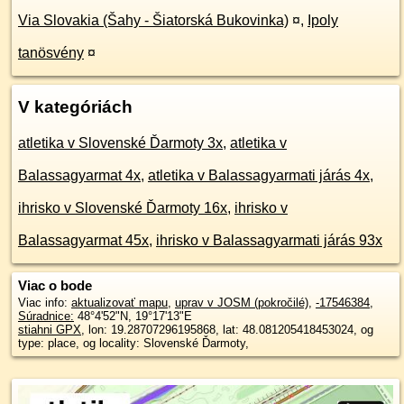
Via Slovakia (Šahy - Šiatorská Bukovinka)
¤
,
Ipoly
tanösvény
¤
V kategóriách
atletika v Slovenské Ďarmoty 3x
,
atletika v
Balassagyarmat 4x
,
atletika v Balassagyarmati járás 4x
,
ihrisko v Slovenské Ďarmoty 16x
,
ihrisko v
Balassagyarmat 45x
,
ihrisko v Balassagyarmati járás 93x
Viac o bode
Viac info:
aktualizovať mapu
,
uprav v JOSM (pokročilé)
,
-17546384
,
Súradnice:
48°4'52"N
,
19°17'13"E
stiahni GPX
, lon: 19.28707296195868, lat: 48.081205418453024, og
type: place, og locality: Slovenské Ďarmoty,