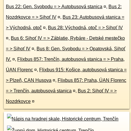
Bus 22: Gen. Svobodu = > Autobusová stanica
¤
,
Bus 2:
Nozdrkovce = > Sihoť IV
¤
,
Bus 23: Autobusová stanica =
> Východná, otoč
¤
,
Bus 28: Východná, otoč = > Sihoť IV
¤
,
Bus 6: Sihoť IV = > Záblatie, Rybáre - Detské mestečko
= > Sihoť IV
¤
,
Bus 8: Gen. Svobodu = > Opatovská, Sihoť
IV.
¤
,
Flixbus 857: Trenčín, autobusová stanica = > Praha,
ÚAN Florenc
¤
,
Flixbus 915: Košice, autobusová stanica =
> Plzeň, CAN Husova
¤
,
Flixbus 857: Praha, ÚAN Florenc
= > Trenčín, autobusová stanica
¤
,
Bus 2: Sihoť IV = >
Nozdrkovce
¤