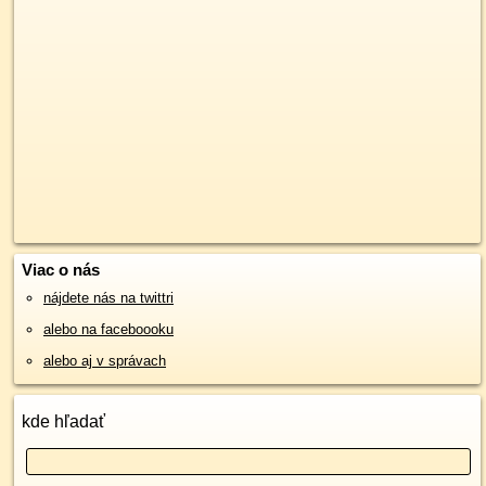
Viac o nás
nájdete nás na twittri
alebo na faceboooku
alebo aj v správach
kde hľadať