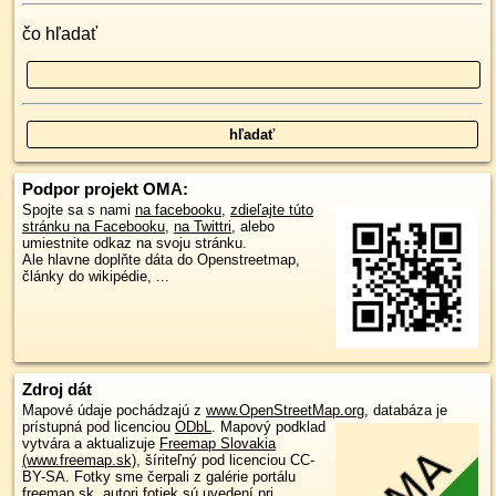
čo hľadať
Podpor projekt OMA:
Spojte sa s nami
na facebooku
,
zdieľajte túto
stránku na Facebooku
,
na Twittri
, alebo
umiestnite odkaz na svoju stránku.
Ale hlavne doplňte dáta do Openstreetmap,
články do wikipédie, ...
Zdroj dát
Mapové údaje pochádzajú z
www.OpenStreetMap.org
, databáza je
prístupná pod licenciou
ODbL
.
Mapový podklad
vytvára a aktualizuje
Freemap Slovakia
(www.freemap.sk)
, šíriteľný pod licenciou CC-
BY-SA. Fotky sme čerpali z galérie portálu
freemap.sk, autori fotiek sú uvedení pri