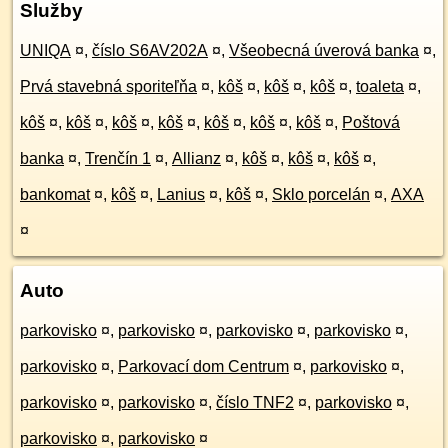
Služby
UNIQA
¤
,
číslo S6AV202A
¤
,
Všeobecná úverová banka
¤
,
Prvá stavebná sporiteľňa
¤
,
kôš
¤
,
kôš
¤
,
kôš
¤
,
toaleta
¤
,
kôš
¤
,
kôš
¤
,
kôš
¤
,
kôš
¤
,
kôš
¤
,
kôš
¤
,
kôš
¤
,
Poštová
banka
¤
,
Trenčín 1
¤
,
Allianz
¤
,
kôš
¤
,
kôš
¤
,
kôš
¤
,
bankomat
¤
,
kôš
¤
,
Lanius
¤
,
kôš
¤
,
Sklo porcelán
¤
,
AXA
¤
Auto
parkovisko
¤
,
parkovisko
¤
,
parkovisko
¤
,
parkovisko
¤
,
parkovisko
¤
,
Parkovací dom Centrum
¤
,
parkovisko
¤
,
parkovisko
¤
,
parkovisko
¤
,
číslo TNF2
¤
,
parkovisko
¤
,
parkovisko
¤
,
parkovisko
¤