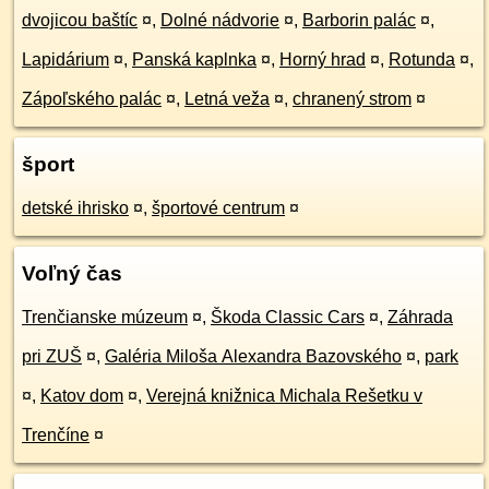
dvojicou baštíc
¤
,
Dolné nádvorie
¤
,
Barborin palác
¤
,
Lapidárium
¤
,
Panská kaplnka
¤
,
Horný hrad
¤
,
Rotunda
¤
,
Zápoľského palác
¤
,
Letná veža
¤
,
chranený strom
¤
šport
detské ihrisko
¤
,
športové centrum
¤
Voľný čas
Trenčianske múzeum
¤
,
Škoda Classic Cars
¤
,
Záhrada
pri ZUŠ
¤
,
Galéria Miloša Alexandra Bazovského
¤
,
park
¤
,
Katov dom
¤
,
Verejná knižnica Michala Rešetku v
Trenčíne
¤