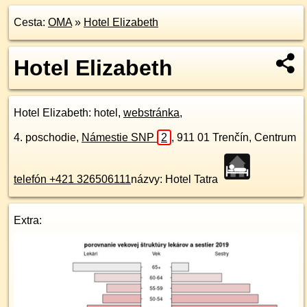
Cesta:
OMA
»
Hotel Elizabeth
Hotel Elizabeth
Hotel Elizabeth
: hotel,
webstránka
,
4. poschodie
,
Námestie SNP
2
,
911 01
Trenčín, Centrum
telefón +421 326506111
názvy: Hotel Tatra
Extra: