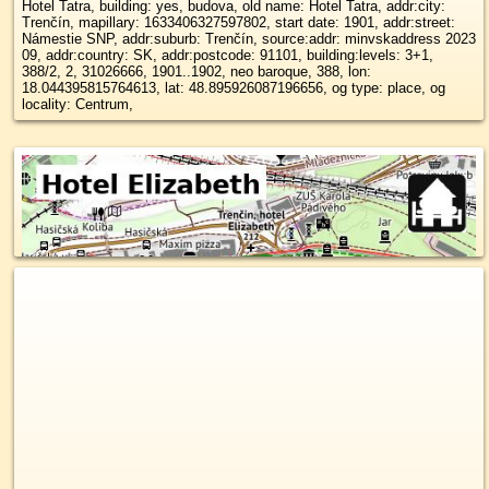
Hotel Tatra, building: yes, budova, old name: Hotel Tatra, addr:city:
Trenčín, mapillary: 1633406327597802, start date: 1901, addr:street:
Námestie SNP, addr:suburb: Trenčín, source:addr: minvskaddress 2023
09, addr:country: SK, addr:postcode: 91101, building:levels: 3+1,
388/2, 2, 31026666, 1901..1902, neo baroque, 388, lon:
18.044395815764613, lat: 48.895926087196656, og type: place, og
locality: Centrum,