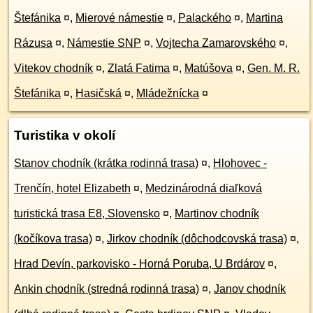
Štefánika
¤
,
Mierové námestie
¤
,
Palackého
¤
,
Martina
Rázusa
¤
,
Námestie SNP
¤
,
Vojtecha Zamarovského
¤
,
Vitekov chodník
¤
,
Zlatá Fatima
¤
,
Matúšova
¤
,
Gen. M. R.
Štefánika
¤
,
Hasičská
¤
,
Mládežnícka
¤
Turistika v okolí
Stanov chodník (krátka rodinná trasa)
¤
,
Hlohovec -
Trenčín, hotel Elizabeth
¤
,
Medzinárodná diaľková
turistická trasa E8, Slovensko
¤
,
Martinov chodník
(kočíkova trasa)
¤
,
Jirkov chodník (dôchodcovská trasa)
¤
,
Hrad Devín, parkovisko - Horná Poruba, U Brdárov
¤
,
Ankin chodník (stredná rodinná trasa)
¤
,
Janov chodník