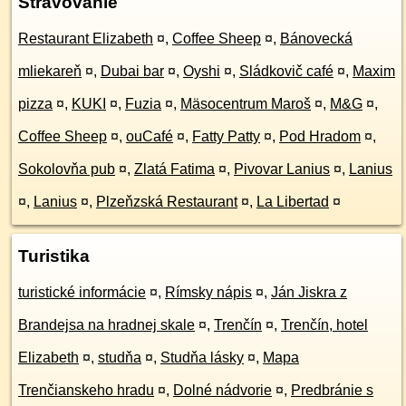
Stravovanie
Restaurant Elizabeth
¤
,
Coffee Sheep
¤
,
Bánovecká
mliekareň
¤
,
Dubai bar
¤
,
Oyshi
¤
,
Sládkovič café
¤
,
Maxim
pizza
¤
,
KUKI
¤
,
Fuzia
¤
,
Mäsocentrum Maroš
¤
,
M&G
¤
,
Coffee Sheep
¤
,
ouCafé
¤
,
Fatty Patty
¤
,
Pod Hradom
¤
,
Sokolovňa pub
¤
,
Zlatá Fatima
¤
,
Pivovar Lanius
¤
,
Lanius
¤
,
Lanius
¤
,
Plzeňzská Restaurant
¤
,
La Libertad
¤
Turistika
turistické informácie
¤
,
Rímsky nápis
¤
,
Ján Jiskra z
Brandejsa na hradnej skale
¤
,
Trenčín
¤
,
Trenčín, hotel
Elizabeth
¤
,
studňa
¤
,
Studňa lásky
¤
,
Mapa
Trenčianskeho hradu
¤
,
Dolné nádvorie
¤
,
Predbránie s