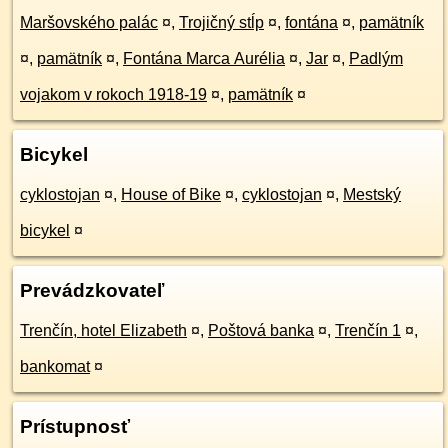
Maršovského palác
¤
,
Trojičný stĺp
¤
,
fontána
¤
,
pamätník
¤
,
pamätník
¤
,
Fontána Marca Aurélia
¤
,
Jar
¤
,
Padlým
vojakom v rokoch 1918-19
¤
,
pamätník
¤
Bicykel
cyklostojan
¤
,
House of Bike
¤
,
cyklostojan
¤
,
Mestský
bicykel
¤
Prevádzkovateľ
Trenčín, hotel Elizabeth
¤
,
Poštová banka
¤
,
Trenčín 1
¤
,
bankomat
¤
Prístupnosť