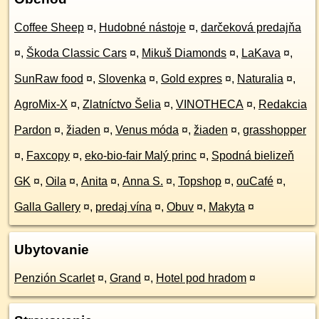
Coffee Sheep
¤
,
Hudobné nástoje
¤
,
darčeková predajňa
¤
,
Škoda Classic Cars
¤
,
Mikuš Diamonds
¤
,
LaKava
¤
,
SunRaw food
¤
,
Slovenka
¤
,
Gold expres
¤
,
Naturalia
¤
,
AgroMix-X
¤
,
Zlatníctvo Šelia
¤
,
VINOTHECA
¤
,
Redakcia
Pardon
¤
,
žiaden
¤
,
Venus móda
¤
,
žiaden
¤
,
grasshopper
¤
,
Faxcopy
¤
,
eko-bio-fair Malý princ
¤
,
Spodná bielizeň
GK
¤
,
Oila
¤
,
Anita
¤
,
Anna S.
¤
,
Topshop
¤
,
ouCafé
¤
,
Galla Gallery
¤
,
predaj vína
¤
,
Obuv
¤
,
Makyta
¤
Ubytovanie
Penzión Scarlet
¤
,
Grand
¤
,
Hotel pod hradom
¤