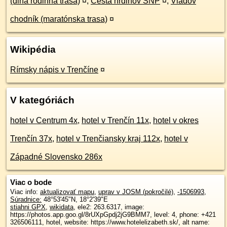
(dlhá rodinná trasa)
¤
,
Cesta hrdinov SNP
¤
,
Vladov
chodník (maratónska trasa)
¤
Wikipédia
Rímsky nápis v Trenčíne
¤
V kategóriách
hotel v Centrum 4x
,
hotel v Trenčín 11x
,
hotel v okres
Trenčín 37x
,
hotel v Trenčiansky kraj 112x
,
hotel v
Západné Slovensko 286x
Viac o bode
Viac info:
aktualizovať mapu
,
uprav v JOSM (pokročilé)
,
-1506993
,
Súradnice:
48°53'45"N
,
18°2'39"E
stiahni GPX
,
wikidata
, ele2: 263.6317, image:
https://photos.app.goo.gl/8rUXpGpdj2jG9BMM7, level: 4, phone: +421
326506111, hotel, website: https://www.hotelelizabeth.sk/, alt name: