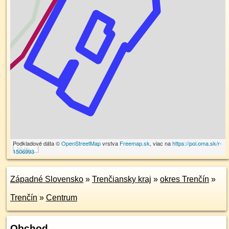
Podkladové dáta ©
OpenStreetMap
vrstva
Freemap.sk
, viac na
https://poi.oma.sk/r-
10 m
1506993
Západné Slovensko
»
Trenčiansky kraj
»
okres Trenčín
»
Trenčín
»
Centrum
Obchod