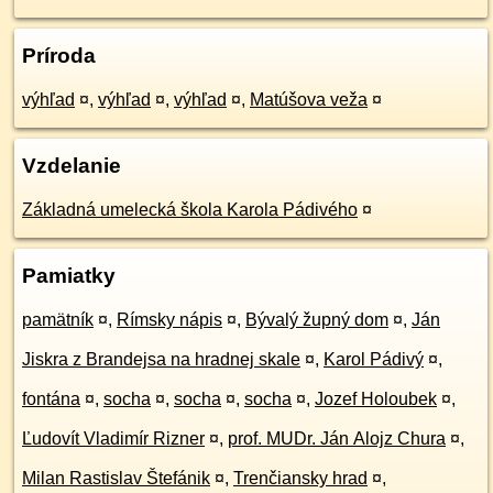
Príroda
výhľad
¤
,
výhľad
¤
,
výhľad
¤
,
Matúšova veža
¤
Vzdelanie
Základná umelecká škola Karola Pádivého
¤
Pamiatky
pamätník
¤
,
Rímsky nápis
¤
,
Bývalý župný dom
¤
,
Ján
Jiskra z Brandejsa na hradnej skale
¤
,
Karol Pádivý
¤
,
fontána
¤
,
socha
¤
,
socha
¤
,
socha
¤
,
Jozef Holoubek
¤
,
Ľudovít Vladimír Rizner
¤
,
prof. MUDr. Ján Alojz Chura
¤
,
Milan Rastislav Štefánik
¤
,
Trenčiansky hrad
¤
,