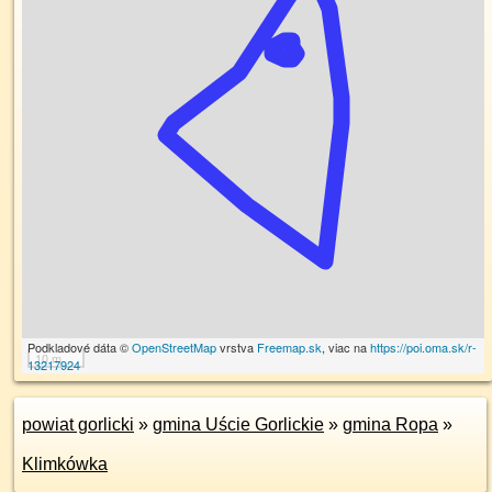
Podkladové dáta ©
OpenStreetMap
vrstva
Freemap.sk
, viac na
https://poi.oma.sk/r-
10 m
13217924
powiat gorlicki
»
gmina Uście Gorlickie
»
gmina Ropa
»
Klimkówka