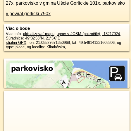
27x
,
parkovisko v gmina Uście Gorlickie 101x
,
parkovisko
v powiat gorlicki 790x
Viac o bode
Viac info:
aktualizovať mapu
,
uprav v JOSM (pokročilé)
,
-13217924
,
Súradnice:
49°32'53"N
,
21°5'6"E
stiahni GPX
, lon: 21.08527671350968, lat: 49.548141331608306, og
type: place, og locality: Klimkówka,