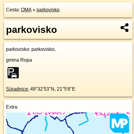
Cesta:
OMA
»
parkovisko
parkovisko
parkovisko
: parkovisko,
gmina Ropa
Súradnice:
49°32'53"N
,
21°5'6"E
Extra: