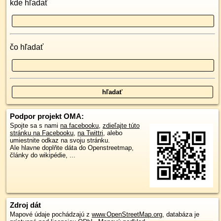
kde hľadať
čo hľadať
Podpor projekt OMA:
Spojte sa s nami
na facebooku
,
zdieľajte túto
stránku na Facebooku
,
na Twittri
, alebo
umiestnite odkaz na svoju stránku.
Ale hlavne doplňte dáta do Openstreetmap,
články do wikipédie, ...
Zdroj dát
Mapové údaje pochádzajú z
www.OpenStreetMap.org
, databáza je