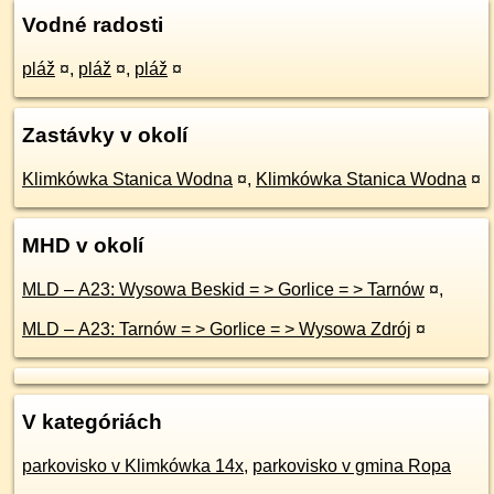
Vodné radosti
pláž
¤
,
pláž
¤
,
pláž
¤
Zastávky v okolí
Klimkówka Stanica Wodna
¤
,
Klimkówka Stanica Wodna
¤
MHD v okolí
MLD – A23: Wysowa Beskid = > Gorlice = > Tarnów
¤
,
MLD – A23: Tarnów = > Gorlice = > Wysowa Zdrój
¤
V kategóriách
parkovisko v Klimkówka 14x
,
parkovisko v gmina Ropa