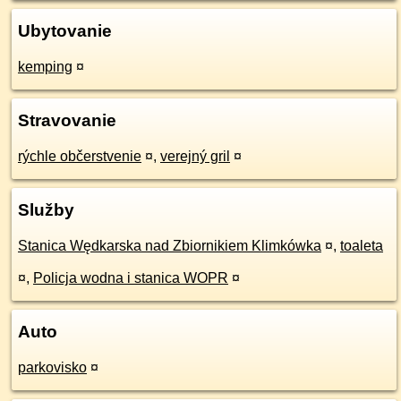
Ubytovanie
kemping
¤
Stravovanie
rýchle občerstvenie
¤
,
verejný gril
¤
Služby
Stanica Wędkarska nad Zbiornikiem Klimkówka
¤
,
toaleta
¤
,
Policja wodna i stanica WOPR
¤
Auto
parkovisko
¤