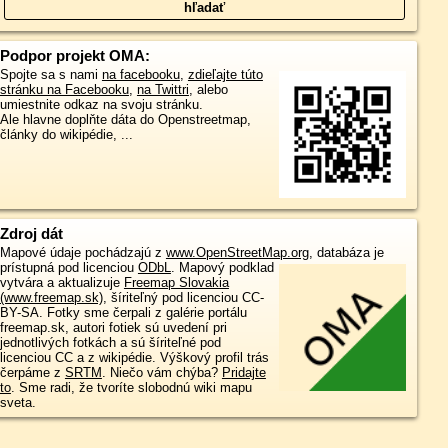
Podpor projekt OMA:
Spojte sa s nami
na facebooku
,
zdieľajte túto
stránku na Facebooku
,
na Twittri
, alebo
umiestnite odkaz na svoju stránku.
Ale hlavne doplňte dáta do Openstreetmap,
články do wikipédie, ...
Zdroj dát
Mapové údaje pochádzajú z
www.OpenStreetMap.org
, databáza je
prístupná pod licenciou
ODbL
.
Mapový podklad
vytvára a aktualizuje
Freemap Slovakia
(www.freemap.sk)
, šíriteľný pod licenciou CC-
BY-SA. Fotky sme čerpali z galérie portálu
freemap.sk, autori fotiek sú uvedení pri
jednotlivých fotkách a sú šíriteľné pod
licenciou CC a z wikipédie. Výškový profil trás
čerpáme z
SRTM
. Niečo vám chýba?
Pridajte
to
. Sme radi, že tvoríte slobodnú wiki mapu
sveta.