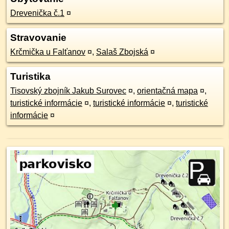
Drevenička č.1
¤
Stravovanie
Krčmička u Falťanov
¤
,
Salaš Zbojská
¤
Turistika
Tisovský zbojník Jakub Surovec
¤
,
orientačná mapa
¤
,
turistické informácie
¤
,
turistické informácie
¤
,
turistické
informácie
¤