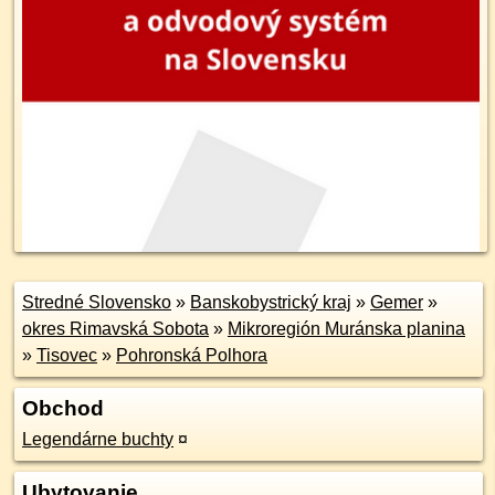
Stredné Slovensko
»
Banskobystrický kraj
»
Gemer
»
okres Rimavská Sobota
»
Mikroregión Muránska planina
»
Tisovec
»
Pohronská Polhora
Obchod
Legendárne buchty
¤
Ubytovanie