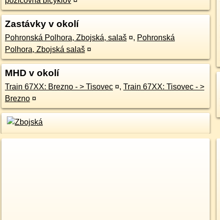
požičovňa bicyklov
¤
Zastávky v okolí
Pohronská Polhora, Zbojská, salaš
¤
,
Pohronská
Polhora, Zbojská salaš
¤
MHD v okolí
Train 67XX: Brezno - > Tisovec
¤
,
Train 67XX: Tisovec - >
Brezno
¤