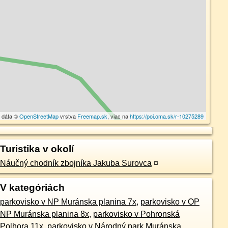
 dáta ©
OpenStreetMap
vrstva
Freemap.sk
, viac na
https://poi.oma.sk/r-10275289
Turistika v okolí
Náučný chodník zbojníka Jakuba Surovca
¤
V kategóriách
parkovisko v NP Muránska planina 7x
,
parkovisko v OP
NP Muránska planina 8x
,
parkovisko v Pohronská
Polhora 11x
,
parkovisko v Národný park Muránska