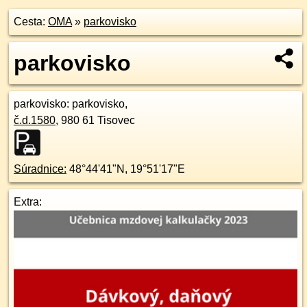
Cesta:
OMA
»
parkovisko
parkovisko
parkovisko
: parkovisko,
č.d.
1580
,
980 61
Tisovec
Súradnice:
48°44'41"N
,
19°51'17"E
Extra: