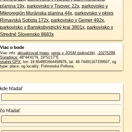
planina 19x
,
parkovisko v Tisovec 22x
,
parkovisko v
Mikroregión Muránska planina 44x
,
parkovisko v okres
Rimavská Sobota 172x
,
parkovisko v Gemer 492x
,
parkovisko v Banskobystrický kraj 3801x
,
parkovisko v
Stredné Slovensko 8683x
Viac o bode
Viac info:
aktualizovať mapu
,
uprav v JOSM (pokročilé)
,
-10275289
,
Súradnice:
48°44'41"N
,
19°51'17"E
stiahni GPX
, lon: 19.854881664458976, lat: 48.74491167339507, og
type: place, og locality: Pohronská Polhora,
kde hľadať
čo hľadať