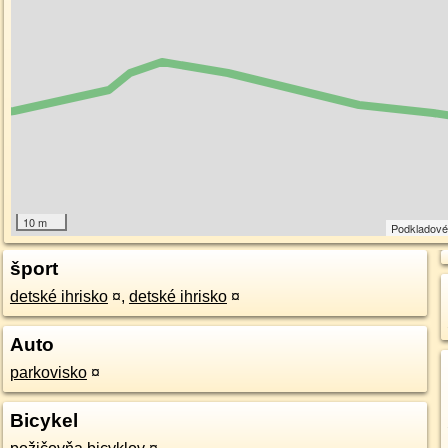
10 m
Podkladové
šport
detské ihrisko
¤
,
detské ihrisko
¤
Auto
parkovisko
¤
Bicykel