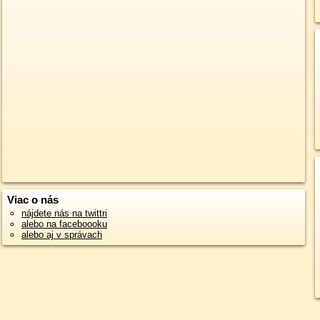
Viac o nás
nájdete nás na twittri
alebo na faceboooku
alebo aj v správach