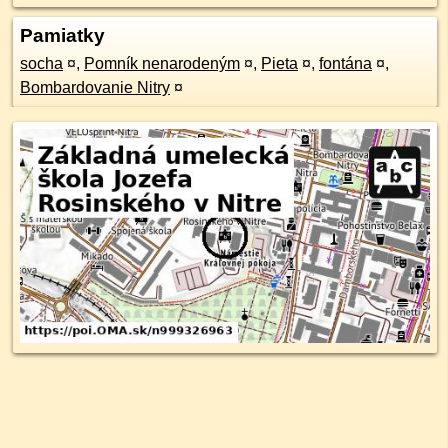
Pamiatky
socha
¤
,
Pomník nenarodeným
¤
,
Pieta
¤
,
fontána
¤
,
Bombardovanie Nitry
¤