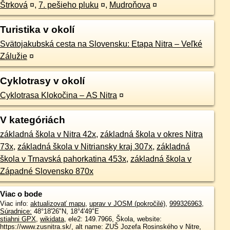
Štrková
¤
,
7. pešieho pluku
¤
,
Mudroňova
¤
Turistika v okolí
Svätojakubská cesta na Slovensku: Etapa Nitra – Veľké
Zálužie
¤
Cyklotrasy v okolí
Cyklotrasa Klokočina – AS Nitra
¤
V kategóriách
základná škola v Nitra 42x
,
základná škola v okres Nitra
73x
,
základná škola v Nitriansky kraj 307x
,
základná
škola v Trnavská pahorkatina 453x
,
základná škola v
Západné Slovensko 870x
Viac o bode
Viac info:
aktualizovať mapu
,
uprav v JOSM (pokročilé)
,
999326963
,
Súradnice:
48°18'26"N
,
18°4'49"E
stiahni GPX
,
wikidata
, ele2: 149.7966, Škola, website:
https://www.zusnitra.sk/, alt name: ZUŠ Jozefa Rosinského v Nitre,