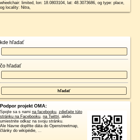
wheelchair: limited, lon: 18.0803104, lat: 48.3073686, og type: place,
og locality: Nitra,
kde hľadať
čo hľadať
Podpor projekt OMA:
Spojte sa s nami
na facebooku
,
zdieľajte túto
stránku na Facebooku
,
na Twittri
, alebo
umiestnite odkaz na svoju stránku.
Ale hlavne doplňte dáta do Openstreetmap,
články do wikipédie, ...