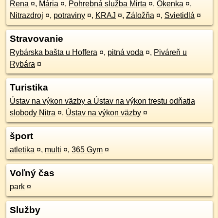
Rena
¤
,
Mária
¤
,
Pohrebná služba Mirta
¤
,
Okenka
¤
,
Nitrazdroj
¤
,
potraviny
¤
,
KRAJ
¤
,
Záložňa
¤
,
Svietidlá
¤
Stravovanie
Rybárska bašta u Hoffera
¤
,
pitná voda
¤
,
Piváreň u
Rybára
¤
Turistika
Ústav na výkon väzby a Ústav na výkon trestu odňatia
slobody Nitra
¤
,
Ústav na výkon väzby
¤
šport
atletika
¤
,
multi
¤
,
365 Gym
¤
Voľný čas
park
¤
Služby