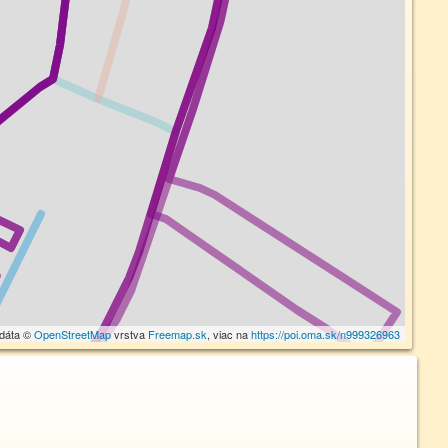
 dáta ©
OpenStreetMap
vrstva
Freemap.sk
, viac na
https://poi.oma.sk/n999326963