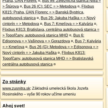
Praha, ÚAN Florenc
¤
,
Bus 99: Železničná stanica Nitra =
> Štúrova
¤
,
Bus 26 (C): SEC = > Metodova
¤
,
Flixbus
K815: Praha, ÚAN Florenc = > Banská Bystrica,
autobusová stanica
¤
,
Bus 26: Jakuba Haška = > Nový
cintorín = > Metodova
¤
,
Bus 7: Kmeťova = > Kalvária
¤
,
Flixbus K813: Bratislava, centrálna autobusová stanica =
> Topoľčany, autobusová stanica MHD
¤
,
Bus 6:
Edisonova = > Vašinova = > Gorazdova
¤
,
Bus 7: Kalvária
= > Kmeťova
¤
,
Bus 26 (G): Metodova = > Edisonova = >
Nový cintorín = > Jakuba Haška
¤
,
Flixbus K813:
Topoľčany, autobusová stanica MHD = > Bratislavská
centrálna autobusová stanica
¤
Zo stránky
www.zusnitra.sk
: Základná umelecká škola Jozefa
Rosinského – vyše 90 rokov učíme umeniu
Ahoj svet!