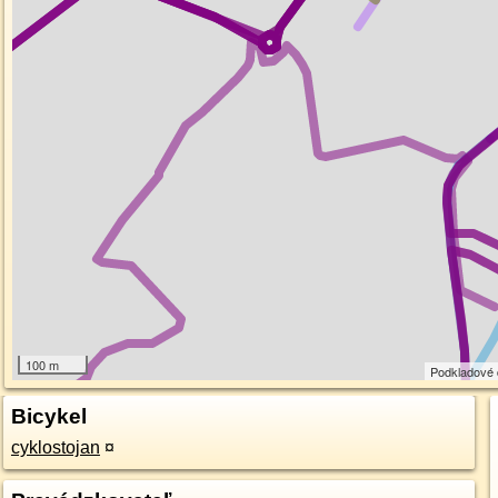
100 m
Podkladové
Bicykel
cyklostojan
¤