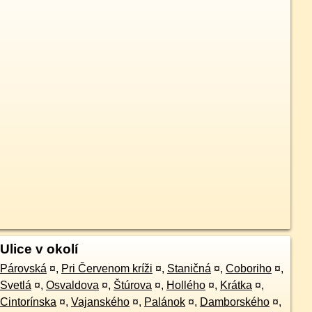
Ulice v okolí
Párovská
¤
,
Pri Červenom kríži
¤
,
Staničná
¤
,
Coboriho
¤
,
Svetlá
¤
,
Osvaldova
¤
,
Štúrova
¤
,
Hollého
¤
,
Krátka
¤
,
Cintorínska
¤
,
Vajanského
¤
,
Palánok
¤
,
Damborského
¤
,