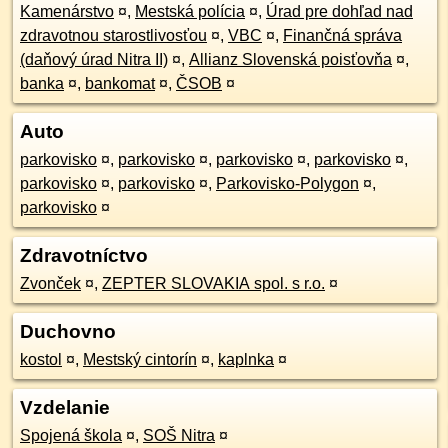
Kamenárstvo
¤
,
Mestská polícia
¤
,
Úrad pre dohľad nad
zdravotnou starostlivosťou
¤
,
VBC
¤
,
Finančná správa
(daňový úrad Nitra II)
¤
,
Allianz Slovenská poisťovňa
¤
,
banka
¤
,
bankomat
¤
,
ČSOB
¤
Auto
parkovisko
¤
,
parkovisko
¤
,
parkovisko
¤
,
parkovisko
¤
,
parkovisko
¤
,
parkovisko
¤
,
Parkovisko-Polygon
¤
,
parkovisko
¤
Zdravotníctvo
Zvonček
¤
,
ZEPTER SLOVAKIA spol. s r.o.
¤
Duchovno
kostol
¤
,
Mestský cintorín
¤
,
kaplnka
¤
Vzdelanie
Spojená škola
¤
,
SOŠ Nitra
¤