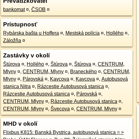
Prevádzkovateľ
bankomat
¤
,
ČSOB
¤
Prístupnosť
Rybárska bašta u Hoffera
¤
,
Mestská polícia
¤
,
Hollého
¤
,
Záložňa
¤
Zastávky v okolí
Štúrova
¤
,
Hollého
¤
,
Štúrova
¤
,
Štúrova
¤
,
CENTRUM,
Mlyny
¤
,
CENTRUM, Mlyny
¤
,
Braneckého
¤
,
CENTRUM,
Mlyny
¤
,
Párovská
¤
,
Kavcova
¤
,
Kavcova
¤
,
Autobusová
stanica Nitra
¤
,
Rázcestie Autobusová stanica
¤
,
Rázcestie Autobusová stanica
¤
,
Párovská
¤
,
CENTRUM, Mlyny
¤
,
Rázcestie Autobusová stanica
¤
,
CENTRUM, Mlyny
¤
,
Švecova
¤
,
CENTRUM, Mlyny
¤
MHD v okolí
Flixbus K815: Banská Bystrica, autobusová stanica = >