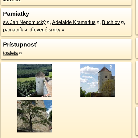
Pamiatky
sv. Jan Nepomucký
¤
,
Adelaide Kramarius
¤
,
Buchlov
¤
,
pamätník
¤
,
dřevěné srnky
¤
Prístupnosť
toaleta
¤