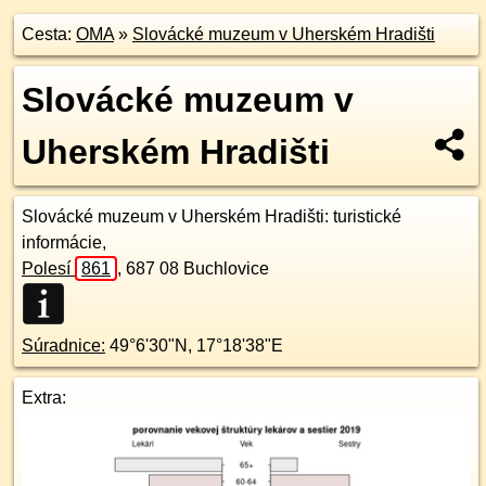
Cesta:
OMA
»
Slovácké muzeum v Uherském Hradišti
Slovácké muzeum v
Uherském Hradišti
Slovácké muzeum v Uherském Hradišti
: turistické
informácie,
Polesí
861
,
687 08
Buchlovice
Súradnice:
49°6'30"N
,
17°18'38"E
Extra: