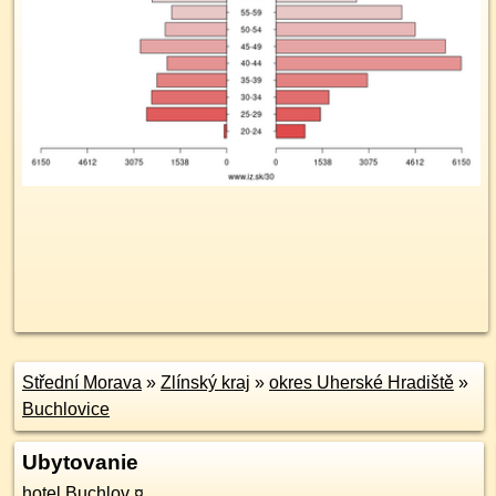
Střední Morava
»
Zlínský kraj
»
okres Uherské Hradiště
»
Buchlovice
Ubytovanie
hotel Buchlov
¤