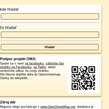
kde hľadať
čo hľadať
Podpor projekt OMA:
Spojte sa s nami
na facebooku
,
zdieľajte túto
stránku na Facebooku
,
na Twittri
, alebo
umiestnite odkaz na svoju stránku.
Ale hlavne doplňte dáta do Openstreetmap,
články do wikipédie, ...
Zdroj dát
Mapové údaje pochádzajú z
www.OpenStreetMap.org
, databáza je