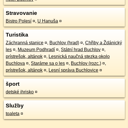
Stravovanie
Bistro Polesí
¤
,
U Hanuša
¤
Turistika
Záchranná stanice
¤
,
Buchlov (hrad)
¤
,
Chřiby a Ždánický
les
¤
,
Muzeum Podhradí
¤
,
Státní hrad Buchlov
¤
,
prístrešok, altánok
¤
,
Lesnická naučná stezka okolo
Buchlova
¤
,
Staráme sa o les
¤
,
Buchlov (rozc.)
¤
,
prístrešok, altánok
¤
,
Lesní správa Buchlovice
¤
šport
detské ihrisko
¤
Služby
toaleta
¤