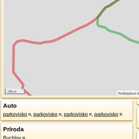
100 m
Podkladové 
Auto
parkovisko
¤
,
parkovisko
¤
,
parkovisko
¤
,
parkovisko
¤
Príroda
Buchlov
¤