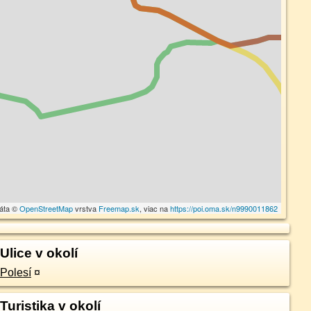
dáta ©
OpenStreetMap
vrstva
Freemap.sk
, viac na
https://poi.oma.sk/n9990011862
Ulice v okolí
Polesí
¤
Turistika v okolí