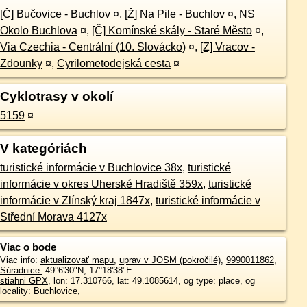
[Č] Bučovice - Buchlov
¤
,
[Ž] Na Pile - Buchlov
¤
,
NS
Okolo Buchlova
¤
,
[Č] Komínské skály - Staré Město
¤
,
Via Czechia - Centrální (10. Slovácko)
¤
,
[Z] Vracov -
Zdounky
¤
,
Cyrilometodejská cesta
¤
Cyklotrasy v okolí
5159
¤
V kategóriách
turistické informácie v Buchlovice 38x
,
turistické
informácie v okres Uherské Hradiště 359x
,
turistické
informácie v Zlínský kraj 1847x
,
turistické informácie v
Střední Morava 4127x
Viac o bode
Viac info:
aktualizovať mapu
,
uprav v JOSM (pokročilé)
,
9990011862
,
Súradnice:
49°6'30"N
,
17°18'38"E
stiahni GPX
, lon: 17.310766, lat: 49.1085614, og type: place, og
locality: Buchlovice,