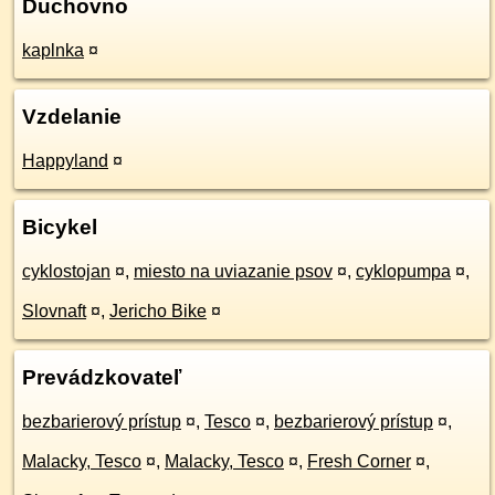
Duchovno
kaplnka
¤
Vzdelanie
Happyland
¤
Bicykel
cyklostojan
¤
,
miesto na uviazanie psov
¤
,
cyklopumpa
¤
,
Slovnaft
¤
,
Jericho Bike
¤
Prevádzkovateľ
bezbarierový prístup
¤
,
Tesco
¤
,
bezbarierový prístup
¤
,
Malacky, Tesco
¤
,
Malacky, Tesco
¤
,
Fresh Corner
¤
,