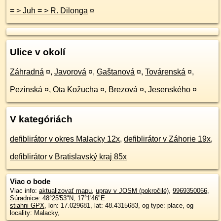
= > Juh = > R. Dilonga
¤
Ulice v okolí
Záhradná
¤
,
Javorová
¤
,
Gaštanová
¤
,
Továrenská
¤
,
Pezinská
¤
,
Ota Kožucha
¤
,
Brezová
¤
,
Jesenského
¤
V kategóriách
defiblirátor v okres Malacky 12x
,
defiblirátor v Záhorie 19x
,
defiblirátor v Bratislavský kraj 85x
Viac o bode
Viac info:
aktualizovať mapu
,
uprav v JOSM (pokročilé)
,
9969350066
,
Súradnice:
48°25'53"N
,
17°1'46"E
stiahni GPX
, lon: 17.029681, lat: 48.4315683, og type: place, og
locality: Malacky,