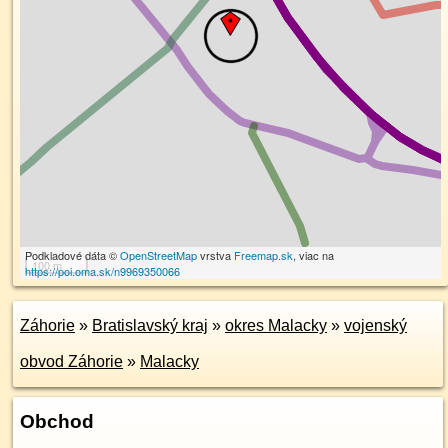
Podkladové dáta ©
OpenStreetMap
vrstva
Freemap.sk
, viac na
100 m
https://poi.oma.sk/n9969350066
Záhorie
»
Bratislavský kraj
»
okres Malacky
»
vojenský
obvod Záhorie
»
Malacky
Obchod