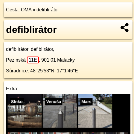
Cesta:
OMA
»
defiblirátor
defiblirátor
defiblirátor
: defiblirátor,
Pezinská
11E
,
901 01
Malacky
Súradnice:
48°25'53"N
,
17°1'46"E
Extra: