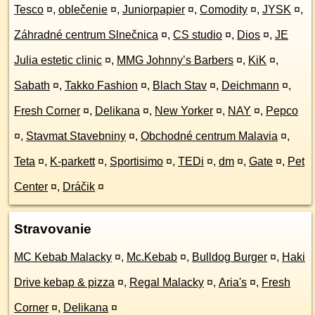
Tesco
¤
,
oblečenie
¤
,
Juniorpapier
¤
,
Comodity
¤
,
JYSK
¤
,
Záhradné centrum Slnečnica
¤
,
CS studio
¤
,
Dios
¤
,
JE
Julia estetic clinic
¤
,
MMG Johnny’s Barbers
¤
,
KiK
¤
,
Sabath
¤
,
Takko Fashion
¤
,
Blach Stav
¤
,
Deichmann
¤
,
Fresh Corner
¤
,
Delikana
¤
,
New Yorker
¤
,
NAY
¤
,
Pepco
¤
,
Stavmat Stavebniny
¤
,
Obchodné centrum Malavia
¤
,
Teta
¤
,
K-parkett
¤
,
Sportisimo
¤
,
TEDi
¤
,
dm
¤
,
Gate
¤
,
Pet
Center
¤
,
Dráčik
¤
Stravovanie
MC Kebab Malacky
¤
,
Mc.Kebab
¤
,
Bulldog Burger
¤
,
Haki
Drive kebap & pizza
¤
,
Regal Malacky
¤
,
Aria's
¤
,
Fresh
Corner
¤
,
Delikana
¤