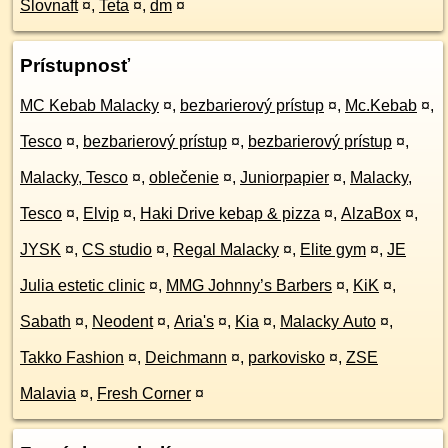
Slovnaft
¤
,
Teta
¤
,
dm
¤
Prístupnosť
MC Kebab Malacky
¤
,
bezbarierový prístup
¤
,
Mc.Kebab
¤
,
Tesco
¤
,
bezbarierový prístup
¤
,
bezbarierový prístup
¤
,
Malacky, Tesco
¤
,
oblečenie
¤
,
Juniorpapier
¤
,
Malacky,
Tesco
¤
,
Elvip
¤
,
Haki Drive kebap & pizza
¤
,
AlzaBox
¤
,
JYSK
¤
,
CS studio
¤
,
Regal Malacky
¤
,
Elite gym
¤
,
JE
Julia estetic clinic
¤
,
MMG Johnny’s Barbers
¤
,
KiK
¤
,
Sabath
¤
,
Neodent
¤
,
Aria's
¤
,
Kia
¤
,
Malacky Auto
¤
,
Takko Fashion
¤
,
Deichmann
¤
,
parkovisko
¤
,
ZSE
Malavia
¤
,
Fresh Corner
¤