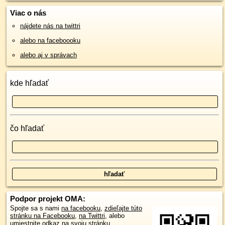
Viac o nás
nájdete nás na twittri
alebo na faceboooku
alebo aj v správach
kde hľadať
čo hľadať
Podpor projekt OMA:
Spojte sa s nami
na facebooku
,
zdieľajte túto
stránku na Facebooku
,
na Twittri
, alebo
umiestnite odkaz na svoju stránku.