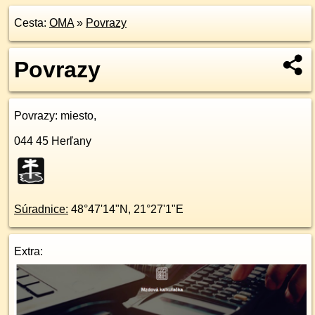
Cesta:
OMA
»
Povrazy
Povrazy
Povrazy
: miesto,
044 45
Herľany
Súradnice:
48°47'14"N
,
21°27'1"E
Extra: