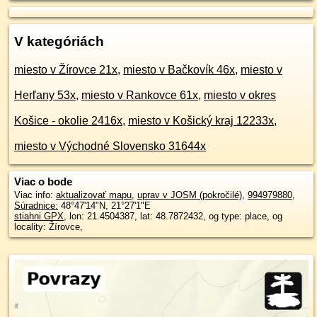
V kategóriách
miesto v Žírovce 21x
,
miesto v Bačkovík 46x
,
miesto v
Herľany 53x
,
miesto v Rankovce 61x
,
miesto v okres
Košice - okolie 2416x
,
miesto v Košický kraj 12233x
,
miesto v Východné Slovensko 31644x
Viac o bode
Viac info:
aktualizovať mapu
,
uprav v JOSM (pokročilé)
,
994979880
,
Súradnice:
48°47'14"N
,
21°27'1"E
stiahni GPX
, lon: 21.4504387, lat: 48.7872432, og type: place, og
locality: Žírovce,