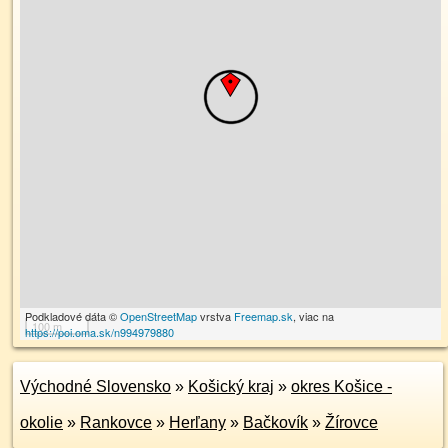
Podkladové dáta ©
OpenStreetMap
vrstva
Freemap.sk
, viac na
100 m
https://poi.oma.sk/n994979880
Východné Slovensko
»
Košický kraj
»
okres Košice -
okolie
»
Rankovce
»
Herľany
»
Bačkovík
»
Žírovce