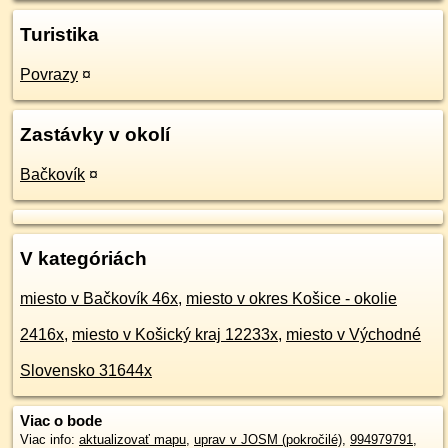
Turistika
Povrazy
¤
Zastávky v okolí
Bačkovík
¤
V kategóriách
miesto v Bačkovík 46x
,
miesto v okres Košice - okolie
2416x
,
miesto v Košický kraj 12233x
,
miesto v Východné
Slovensko 31644x
Viac o bode
Viac info:
aktualizovať mapu
,
uprav v JOSM (pokročilé)
,
994979791
,