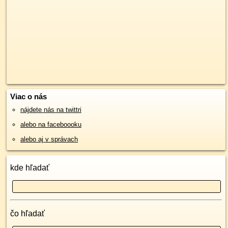
Viac o nás
nájdete nás na twittri
alebo na faceboooku
alebo aj v správach
kde hľadať
čo hľadať