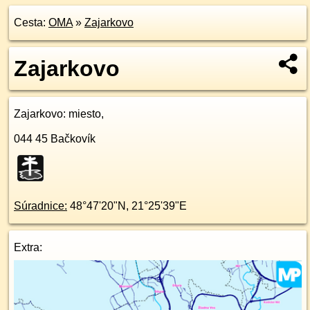
Cesta:
OMA
»
Zajarkovo
Zajarkovo
Zajarkovo
: miesto,
044 45
Bačkovík
Súradnice:
48°47'20"N
,
21°25'39"E
Extra: