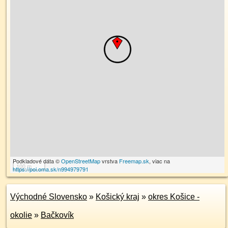
Podkladové dáta ©
OpenStreetMap
vrstva
Freemap.sk
, viac na
100 m
https://poi.oma.sk/n994979791
Východné Slovensko
»
Košický kraj
»
okres Košice -
okolie
»
Bačkovík