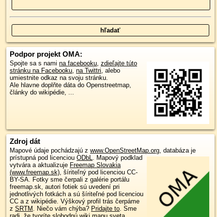
Podpor projekt OMA:
Spojte sa s nami
na facebooku
,
zdieľajte túto
stránku na Facebooku
,
na Twittri
, alebo
umiestnite odkaz na svoju stránku.
Ale hlavne doplňte dáta do Openstreetmap,
články do wikipédie, ...
Zdroj dát
Mapové údaje pochádzajú z
www.OpenStreetMap.org
, databáza je
prístupná pod licenciou
ODbL
.
Mapový podklad
vytvára a aktualizuje
Freemap Slovakia
(www.freemap.sk)
, šíriteľný pod licenciou CC-
BY-SA. Fotky sme čerpali z galérie portálu
freemap.sk, autori fotiek sú uvedení pri
jednotlivých fotkách a sú šíriteľné pod licenciou
CC a z wikipédie. Výškový profil trás čerpáme
z
SRTM
. Niečo vám chýba?
Pridajte to
. Sme
radi, že tvoríte slobodnú wiki mapu sveta.