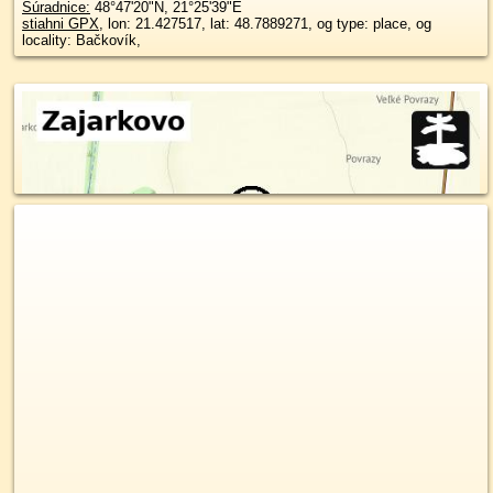
Súradnice:
48°47'20"N
,
21°25'39"E
stiahni GPX
, lon: 21.427517, lat: 48.7889271, og type: place, og
locality: Bačkovík,