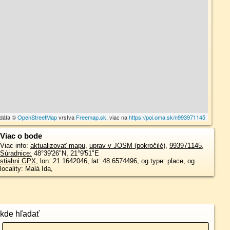
 dáta ©
OpenStreetMap
vrstva
Freemap.sk
, viac na
https://poi.oma.sk/n993971145
Viac o bode
Viac info:
aktualizovať mapu
,
uprav v JOSM (pokročilé)
,
993971145
,
Súradnice:
48°39'26"N
,
21°9'51"E
stiahni GPX
, lon: 21.1642046, lat: 48.6574496, og type: place, og
locality: Malá Ida,
kde hľadať