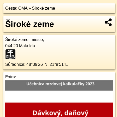
Cesta:
OMA
»
Široké zeme
Široké zeme
Široké zeme
: miesto,
044 20
Malá Ida
Súradnice:
48°39'26"N
,
21°9'51"E
Extra: