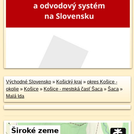
Východné Slovensko
»
Košický kraj
»
okres Košice -
okolie
»
Košice
»
Košice - mestská časť Šaca
»
Šaca
»
Malá Ida