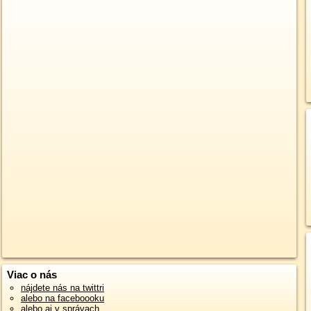
Viac o nás
nájdete nás na twittri
alebo na faceboooku
alebo aj v správach