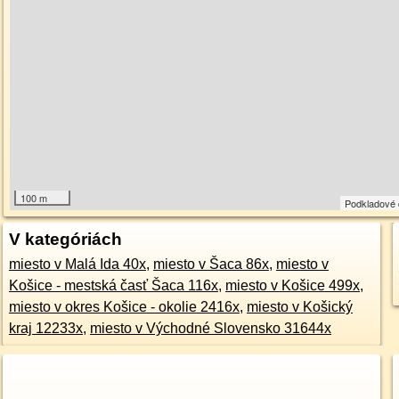
100 m
Podkladové
V kategóriách
miesto v Malá Ida 40x
,
miesto v Šaca 86x
,
miesto v
Košice - mestská časť Šaca 116x
,
miesto v Košice 499x
,
miesto v okres Košice - okolie 2416x
,
miesto v Košický
kraj 12233x
,
miesto v Východné Slovensko 31644x