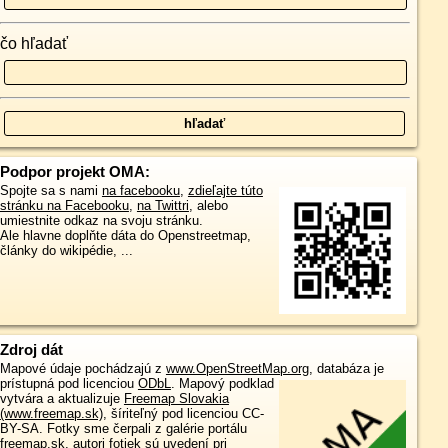
čo hľadať
Podpor projekt OMA:
Spojte sa s nami
na facebooku
,
zdieľajte túto
stránku na Facebooku
,
na Twittri
, alebo
umiestnite odkaz na svoju stránku.
Ale hlavne doplňte dáta do Openstreetmap,
články do wikipédie, ...
Zdroj dát
Mapové údaje pochádzajú z
www.OpenStreetMap.org
, databáza je
prístupná pod licenciou
ODbL
.
Mapový podklad
vytvára a aktualizuje
Freemap Slovakia
(www.freemap.sk)
, šíriteľný pod licenciou CC-
BY-SA. Fotky sme čerpali z galérie portálu
freemap.sk, autori fotiek sú uvedení pri