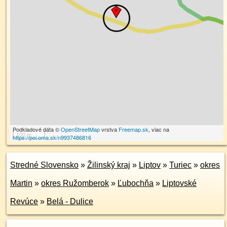
Podkladové dáta ©
OpenStreetMap
vrstva
Freemap.sk
, viac na
100 m
https://poi.oma.sk/n9937486816
Stredné Slovensko
»
Žilinský kraj
»
Liptov
»
Turiec
»
okres
Martin
»
okres Ružomberok
»
Ľubochňa
»
Liptovské
Revúce
»
Belá - Dulice