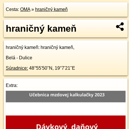
Cesta:
OMA
»
hraničný kameň
hraničný kameň
hraničný kameň
: hraničný kameň,
Belá - Dulice
Súradnice:
48°55'50"N
,
19°7'21"E
Extra: