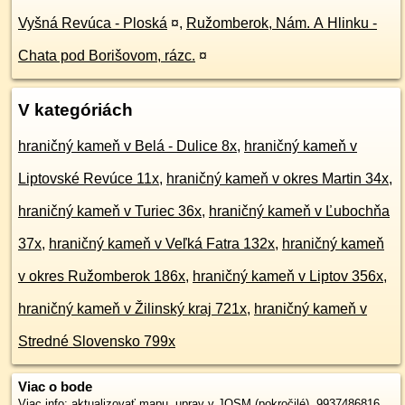
Vyšná Revúca - Ploská
¤
,
Ružomberok, Nám. A Hlinku -
Chata pod Borišovom, rázc.
¤
V kategóriách
hraničný kameň v Belá - Dulice 8x
,
hraničný kameň v
Liptovské Revúce 11x
,
hraničný kameň v okres Martin 34x
,
hraničný kameň v Turiec 36x
,
hraničný kameň v Ľubochňa
37x
,
hraničný kameň v Veľká Fatra 132x
,
hraničný kameň
v okres Ružomberok 186x
,
hraničný kameň v Liptov 356x
,
hraničný kameň v Žilinský kraj 721x
,
hraničný kameň v
Stredné Slovensko 799x
Viac o bode
Viac info:
aktualizovať mapu
,
uprav v JOSM (pokročilé)
,
9937486816
,