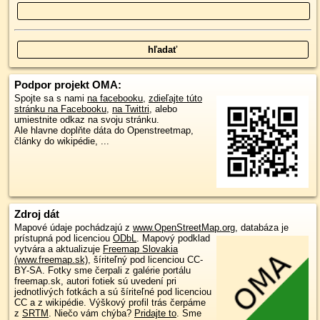
Podpor projekt OMA:
Spojte sa s nami
na facebooku
,
zdieľajte túto
stránku na Facebooku
,
na Twittri
, alebo
umiestnite odkaz na svoju stránku.
Ale hlavne doplňte dáta do Openstreetmap,
články do wikipédie, ...
Zdroj dát
Mapové údaje pochádzajú z
www.OpenStreetMap.org
, databáza je
prístupná pod licenciou
ODbL
.
Mapový podklad
vytvára a aktualizuje
Freemap Slovakia
(www.freemap.sk)
, šíriteľný pod licenciou CC-
BY-SA. Fotky sme čerpali z galérie portálu
freemap.sk, autori fotiek sú uvedení pri
jednotlivých fotkách a sú šíriteľné pod licenciou
CC a z wikipédie. Výškový profil trás čerpáme
z
SRTM
. Niečo vám chýba?
Pridajte to
. Sme