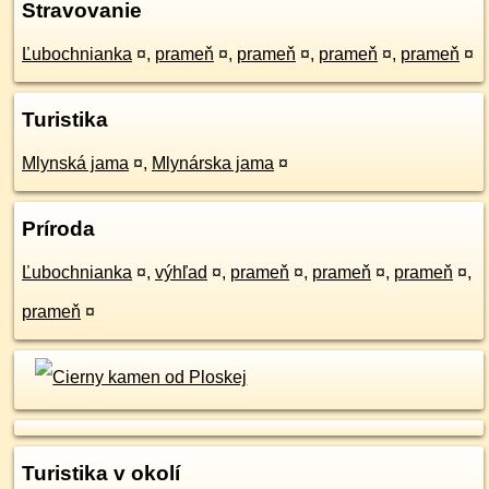
Stravovanie
Ľubochnianka
¤
,
prameň
¤
,
prameň
¤
,
prameň
¤
,
prameň
¤
Turistika
Mlynská jama
¤
,
Mlynárska jama
¤
Príroda
Ľubochnianka
¤
,
výhľad
¤
,
prameň
¤
,
prameň
¤
,
prameň
¤
,
prameň
¤
Turistika v okolí