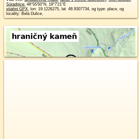
Súradnice:
48°55'50"N
,
19°7'21"E
stiahni GPX
, lon: 19.1226275, lat: 48.9307734, og type: place, og
locality: Belá Dulice,