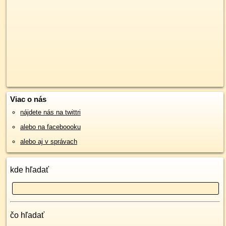
Viac o nás
nájdete nás na twittri
alebo na faceboooku
alebo aj v správach
kde hľadať
čo hľadať