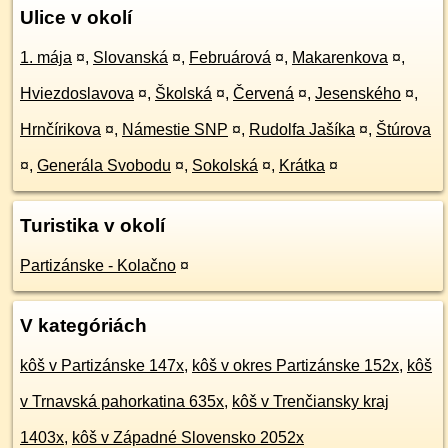
Ulice v okolí
1. mája
¤
,
Slovanská
¤
,
Februárová
¤
,
Makarenkova
¤
,
Hviezdoslavova
¤
,
Školská
¤
,
Červená
¤
,
Jesenského
¤
,
Hrnčírikova
¤
,
Námestie SNP
¤
,
Rudolfa Jašíka
¤
,
Štúrova
¤
,
Generála Svobodu
¤
,
Sokolská
¤
,
Krátka
¤
Turistika v okolí
Partizánske - Kolačno
¤
V kategóriách
kôš v Partizánske 147x
,
kôš v okres Partizánske 152x
,
kôš
v Trnavská pahorkatina 635x
,
kôš v Trenčiansky kraj
1403x
,
kôš v Západné Slovensko 2052x