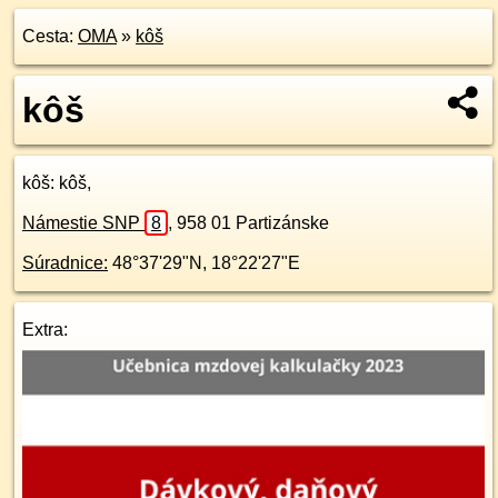
Cesta:
OMA
»
kôš
kôš
kôš
: kôš,
Námestie SNP
8
,
958 01
Partizánske
Súradnice:
48°37'29"N
,
18°22'27"E
Extra: