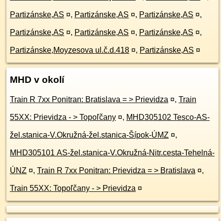
Partizánske,AS
¤
,
Partizánske,AS
¤
,
Partizánske,AS
¤
,
Partizánske,AS
¤
,
Partizánske,AS
¤
,
Partizánske,AS
¤
,
Partizánske,Moyzesova ul.č.d.418
¤
,
Partizánske,AS
¤
MHD v okolí
Train R 7xx Ponitran: Bratislava = > Prievidza
¤
,
Train
55XX: Prievidza - > Topoľčany
¤
,
MHD305102 Tesco-AS-
žel.stanica-V.Okružná-žel.stanica-Šípok-ÚMZ
¤
,
MHD305101 AS-žel.stanica-V.Okružná-Nitr.cesta-Tehelná-
ÚNZ
¤
,
Train R 7xx Ponitran: Prievidza = > Bratislava
¤
,
Train 55XX: Topoľčany - > Prievidza
¤