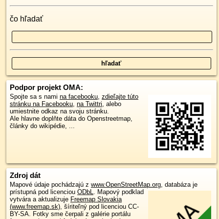
čo hľadať
Podpor projekt OMA:
Spojte sa s nami
na facebooku
,
zdieľajte túto
stránku na Facebooku
,
na Twittri
, alebo
umiestnite odkaz na svoju stránku.
Ale hlavne doplňte dáta do Openstreetmap,
články do wikipédie, ...
Zdroj dát
Mapové údaje pochádzajú z
www.OpenStreetMap.org
, databáza je
prístupná pod licenciou
ODbL
.
Mapový podklad
vytvára a aktualizuje
Freemap Slovakia
(www.freemap.sk)
, šíriteľný pod licenciou CC-
BY-SA. Fotky sme čerpali z galérie portálu