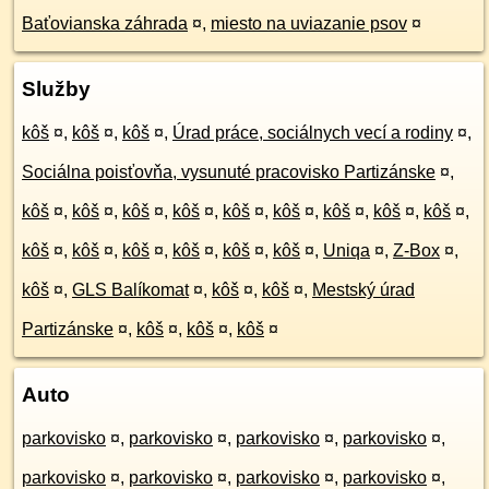
Baťovianska záhrada
¤
,
miesto na uviazanie psov
¤
Služby
kôš
¤
,
kôš
¤
,
kôš
¤
,
Úrad práce, sociálnych vecí a rodiny
¤
,
Sociálna poisťovňa, vysunuté pracovisko Partizánske
¤
,
kôš
¤
,
kôš
¤
,
kôš
¤
,
kôš
¤
,
kôš
¤
,
kôš
¤
,
kôš
¤
,
kôš
¤
,
kôš
¤
,
kôš
¤
,
kôš
¤
,
kôš
¤
,
kôš
¤
,
kôš
¤
,
kôš
¤
,
Uniqa
¤
,
Z-Box
¤
,
kôš
¤
,
GLS Balíkomat
¤
,
kôš
¤
,
kôš
¤
,
Mestský úrad
Partizánske
¤
,
kôš
¤
,
kôš
¤
,
kôš
¤
Auto
parkovisko
¤
,
parkovisko
¤
,
parkovisko
¤
,
parkovisko
¤
,
parkovisko
¤
,
parkovisko
¤
,
parkovisko
¤
,
parkovisko
¤
,