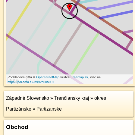
Podkladové dáta ©
OpenStreetMap
vrstva
Freemap.sk
, viac na
100 m
https://poi.oma.sk/n9925005097
Západné Slovensko
»
Trenčiansky kraj
»
okres
Partizánske
»
Partizánske
Obchod