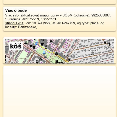
Viac o bode
Viac info:
aktualizovať mapu
,
uprav v JOSM (pokročilé)
,
9925005097
,
Súradnice:
48°37'29"N
,
18°22'27"E
stiahni GPX
, lon: 18.3741958, lat: 48.6247759, og type: place, og
locality: Partizánske,