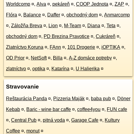
Worldcomp
¤
,
Alva
¤
,
pekáreň
¤
,
COOP Jednota
¤
,
ZAP
¤
,
Flóra
¤
,
Balance
¤
,
Daffer
¤
,
obchodný dom
¤
,
Anmarcomp
¤
,
Záložňa Breva
¤
,
Lion
¤
,
M-Team
¤
,
Diana
¤
,
Teta
¤
,
obchodný dom
¤
,
PD Brezina Pravotice
¤
,
Cukráreň
¤
,
Zlatníctvo Koruna
¤
,
FAnn
¤
,
101 Drogerie
¤
,
iOPTIKA
¤
,
OD Prior
¤
,
NetSoft
¤
,
Billa
¤
,
A-Z domáce potreby
¤
,
zlatníctvo
¤
,
optika
¤
,
Katarína
¤
,
U Halierika
¤
Stravovanie
Reštaurácia Panda
¤
,
Pizzeria Maják
¤
,
baba pub
¤
,
Döner
Kebab
¤
,
Baric - wine bar caffe
¤
,
coffee4you
¤
,
FUN cafe
¤
,
Central Pub
¤
,
pitná voda
¤
,
Garage Cafe
¤
,
Kultury
Coffee
¤
,
monut
¤