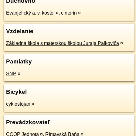
Duchovno
Evanjelický a. v. kostol
¤
,
cintorín
¤
Vzdelanie
Základná škola s materskou školou Juraja Palkoviča
¤
Pamiatky
SNP
¤
Bicykel
cyklostojan
¤
Prevádzkovateľ
COOP Jednota
¤
,
Rimavská Baňa
¤