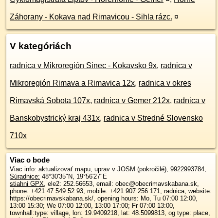
Záhorany - Kokava nad Rimavicou - Sihla rázc.
¤
V kategóriách
radnica v Mikroregión Sinec - Kokavsko 9x
,
radnica v
Mikroregión Rimava a Rimavica 12x
,
radnica v okres
Rimavská Sobota 107x
,
radnica v Gemer 212x
,
radnica v
Banskobystrický kraj 431x
,
radnica v Stredné Slovensko
710x
Viac o bode
Viac info:
aktualizovať mapu
,
uprav v JOSM (pokročilé)
,
9922993784
,
Súradnice:
48°30'35"N
,
19°56'27"E
stiahni GPX
, ele2: 252.56653, email: obec@obecrimavskabana.sk,
phone: +421 47 549 52 93, mobile: +421 907 256 171, radnica, website:
https://obecrimavskabana.sk/, opening hours: Mo, Tu 07:00 12:00,
13:00 15:30; We 07:00 12:00, 13:00 17:00; Fr 07:00 13:00,
townhall:type: village, lon: 19.9409218, lat: 48.5099813, og type: place,