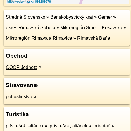
https://poi.oma.sk/n9922993784
Stredné Slovensko
»
Banskobystrický kraj
»
Gemer
»
okres Rimavská Sobota
»
Mikroregión Sinec - Kokavsko
»
Mikroregión Rimava a Rimavica
»
Rimavská Baňa
Obchod
COOP Jednota
¤
Stravovanie
pohostinstvo
¤
Turistika
prístrešok, altánok
¤
,
prístrešok, altánok
¤
,
orientačná