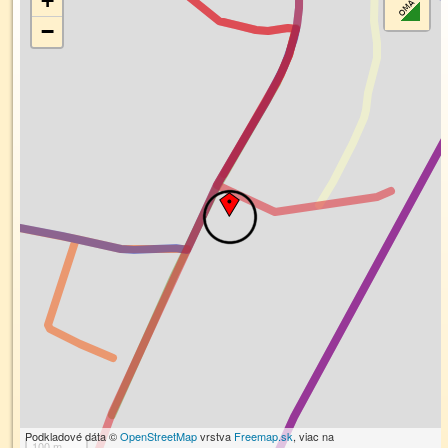
+
−
Podkladové dáta ©
OpenStreetMap
vrstva
Freemap.sk
, viac na
100 m