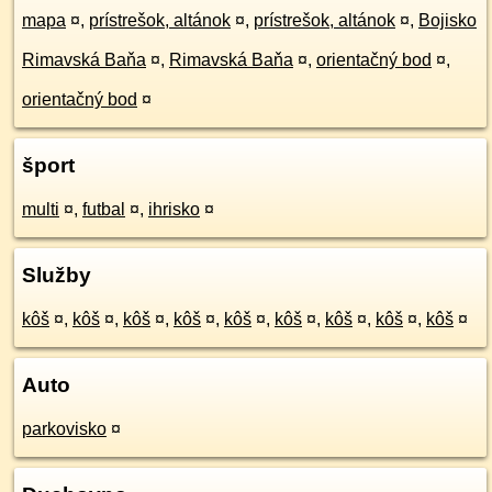
mapa
¤
,
prístrešok, altánok
¤
,
prístrešok, altánok
¤
,
Bojisko
Rimavská Baňa
¤
,
Rimavská Baňa
¤
,
orientačný bod
¤
,
orientačný bod
¤
šport
multi
¤
,
futbal
¤
,
ihrisko
¤
Služby
kôš
¤
,
kôš
¤
,
kôš
¤
,
kôš
¤
,
kôš
¤
,
kôš
¤
,
kôš
¤
,
kôš
¤
,
kôš
¤
Auto
parkovisko
¤