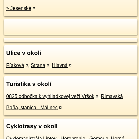
> Jesenské
¤
Ulice v okolí
Fľaková
¤
,
Strana
¤
,
Hlavná
¤
Turistika v okolí
0825 odbočka k vyhliadkovej veži Vŕšok
¤
,
Rimavská
Baňa, stanica - Málinec
¤
Cyklotrasy v okolí
Cyklomagistrála Liptov - Horehronie - Gemer
¤
,
Horné