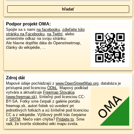
Podpor projekt OMA:
Spojte sa s nami
na facebooku
,
zdieľajte túto
stránku na Facebooku
,
na Twittri
, alebo
umiestnite odkaz na svoju stránku.
Ale hlavne doplňte dáta do Openstreetmap,
články do wikipédie, ...
Zdroj dát
Mapové údaje pochádzajú z
www.OpenStreetMap.org
, databáza je
prístupná pod licenciou
ODbL
.
Mapový podklad
vytvára a aktualizuje
Freemap Slovakia
(www.freemap.sk)
, šíriteľný pod licenciou CC-
BY-SA. Fotky sme čerpali z galérie portálu
freemap.sk, autori fotiek sú uvedení pri
jednotlivých fotkách a sú šíriteľné pod licenciou
CC a z wikipédie. Výškový profil trás čerpáme
z
SRTM
. Niečo vám chýba?
Pridajte to
. Sme
radi, že tvoríte slobodnú wiki mapu sveta.