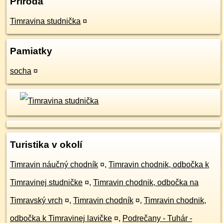
Príroda
Timravina studnička
¤
Pamiatky
socha
¤
Turistika v okolí
Timravin náučný chodník
¤
,
Timravin chodnik, odbočka k
Timravinej studničke
¤
,
Timravin chodnik, odbočka na
Timravský vrch
¤
,
Timravin chodník
¤
,
Timravin chodnik,
odbočka k Timravinej lavičke
¤
,
Podrečany - Tuhár -