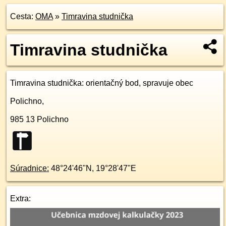
Cesta:
OMA
»
Timravina studnička
Timravina studnička
Timravina studnička
: orientačný bod, spravuje obec
Polichno,
985 13
Polichno
Súradnice:
48°24'46"N
,
19°28'47"E
Extra: