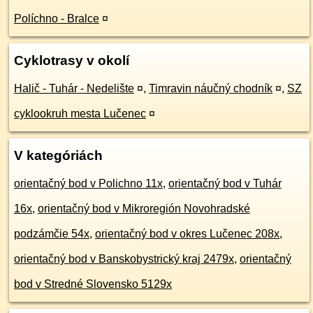
Políchno - Bralce
¤
Cyklotrasy v okolí
Halič - Tuhár - Nedelište
¤
,
Timravin náučný chodník
¤
,
SZ
cyklookruh mesta Lučenec
¤
V kategóriách
orientačný bod v Polichno 11x
,
orientačný bod v Tuhár
16x
,
orientačný bod v Mikroregión Novohradské
podzámčie 54x
,
orientačný bod v okres Lučenec 208x
,
orientačný bod v Banskobystrický kraj 2479x
,
orientačný
bod v Stredné Slovensko 5129x