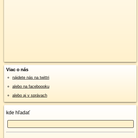
Viac o nás
nájdete nás na twittri
alebo na faceboooku
alebo aj v správach
kde hľadať