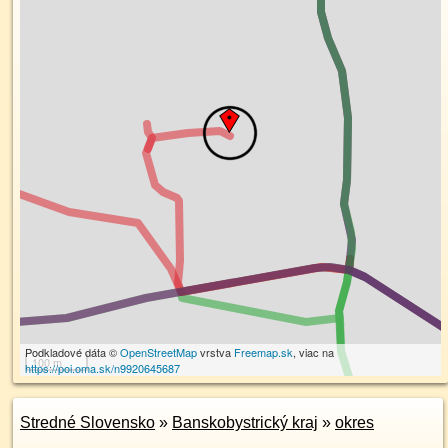
Podkladové dáta ©
OpenStreetMap
vrstva
Freemap.sk
, viac na
100 m
https://poi.oma.sk/n9920645687
Stredné Slovensko
»
Banskobystrický kraj
»
okres