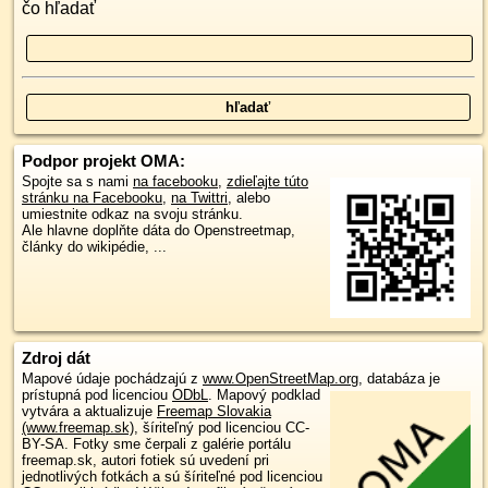
čo hľadať
Podpor projekt OMA:
Spojte sa s nami
na facebooku
,
zdieľajte túto
stránku na Facebooku
,
na Twittri
, alebo
umiestnite odkaz na svoju stránku.
Ale hlavne doplňte dáta do Openstreetmap,
články do wikipédie, ...
Zdroj dát
Mapové údaje pochádzajú z
www.OpenStreetMap.org
, databáza je
prístupná pod licenciou
ODbL
.
Mapový podklad
vytvára a aktualizuje
Freemap Slovakia
(www.freemap.sk)
, šíriteľný pod licenciou CC-
BY-SA. Fotky sme čerpali z galérie portálu
freemap.sk, autori fotiek sú uvedení pri
jednotlivých fotkách a sú šíriteľné pod licenciou