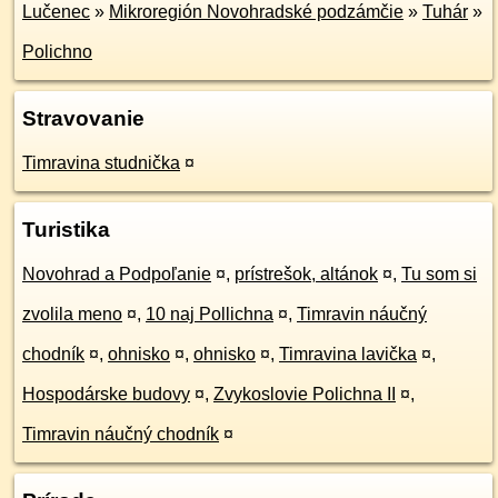
Lučenec
»
Mikroregión Novohradské podzámčie
»
Tuhár
»
Polichno
Stravovanie
Timravina studnička
¤
Turistika
Novohrad a Podpoľanie
¤
,
prístrešok, altánok
¤
,
Tu som si
zvolila meno
¤
,
10 naj Pollichna
¤
,
Timravin náučný
chodník
¤
,
ohnisko
¤
,
ohnisko
¤
,
Timravina lavička
¤
,
Hospodárske budovy
¤
,
Zvykoslovie Polichna II
¤
,
Timravin náučný chodník
¤