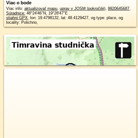
Viac o bode
Viac info:
aktualizovať mapu
,
uprav v JOSM (pokročilé)
,
9920645687
,
Súradnice:
48°24'46"N
,
19°28'47"E
stiahni GPX
, lon: 19.4798132, lat: 48.4129427, og type: place, og
locality: Polichno,