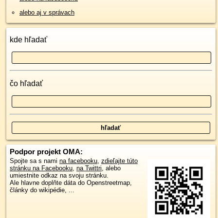
alebo aj v správach
kde hľadať
čo hľadať
Podpor projekt OMA:
Spojte sa s nami
na facebooku
,
zdieľajte túto
stránku na Facebooku
,
na Twittri
, alebo
umiestnite odkaz na svoju stránku.
Ale hlavne doplňte dáta do Openstreetmap,
články do wikipédie, ...