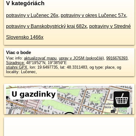
V kategóriách
potraviny v Lučenec 26x
,
potraviny v okres Lučenec 57x
,
potraviny v Banskobystrický kraj 682x
,
potraviny v Stredné
Slovensko 1466x
Viac o bode
Viac info:
aktualizovať mapu
,
uprav v JOSM (pokročilé)
,
9916676393
,
Súradnice:
48°19'52"N
,
19°38'59"E
stiahni GPX
, lon: 19.6497735, lat: 48.3311483, og type: place, og
locality: Lučenec,