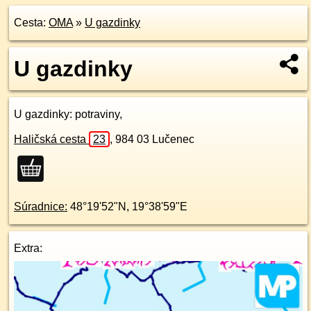
Cesta:
OMA
»
U gazdinky
U gazdinky
U gazdinky
: potraviny,
Haličská cesta
23
,
984 03
Lučenec
Súradnice:
48°19'52"N
,
19°38'59"E
Extra: