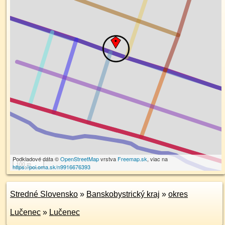
Podkladové dáta ©
OpenStreetMap
vrstva
Freemap.sk
, viac na
100 m
https://poi.oma.sk/n9916676393
Stredné Slovensko
»
Banskobystrický kraj
»
okres
Lučenec
»
Lučenec