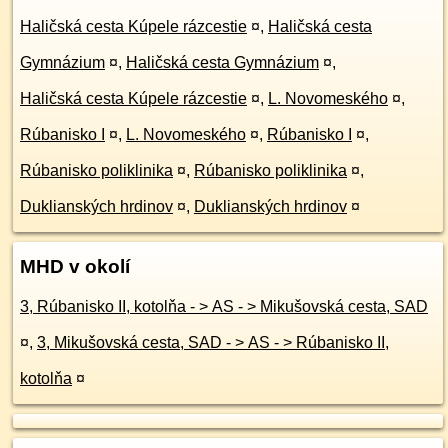
Haličská cesta Kúpele rázcestie
¤
,
Haličská cesta
Gymnázium
¤
,
Haličská cesta Gymnázium
¤
,
Haličská cesta Kúpele rázcestie
¤
,
L. Novomeského
¤
,
Rúbanisko I
¤
,
L. Novomeského
¤
,
Rúbanisko I
¤
,
Rúbanisko poliklinika
¤
,
Rúbanisko poliklinika
¤
,
Duklianských hrdinov
¤
,
Duklianských hrdinov
¤
MHD v okolí
3, Rúbanisko II, kotolňa - > AS - > Mikušovská cesta, SAD
¤
,
3, Mikušovská cesta, SAD - > AS - > Rúbanisko II,
kotolňa
¤