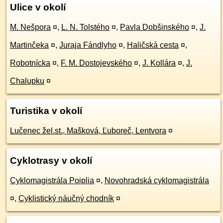
Ulice v okolí
M. Nešpora
¤
,
L. N. Tolstého
¤
,
Pavla Dobšinského
¤
,
J.
Martinčeka
¤
,
Juraja Fándlyho
¤
,
Haličská cesta
¤
,
Robotnícka
¤
,
F. M. Dostojevského
¤
,
J. Kollára
¤
,
J.
Chalupku
¤
Turistika v okolí
Lučenec žel.st., Mašková, Ľuboreč, Lentvora
¤
Cyklotrasy v okolí
Cyklomagistrála Poiplia
¤
,
Novohradská cyklomagistrála
¤
,
Cyklistický náučný chodník
¤