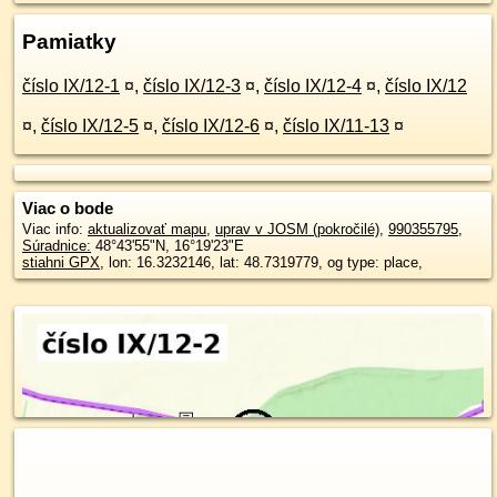
Pamiatky
číslo IX/12-1
¤
,
číslo IX/12-3
¤
,
číslo IX/12-4
¤
,
číslo IX/12
¤
,
číslo IX/12-5
¤
,
číslo IX/12-6
¤
,
číslo IX/11-13
¤
Viac o bode
Viac info:
aktualizovať mapu
,
uprav v JOSM (pokročilé)
,
990355795
,
Súradnice:
48°43'55"N
,
16°19'23"E
stiahni GPX
, lon: 16.3232146, lat: 48.7319779, og type: place,