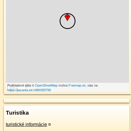
Podkladové dáta ©
OpenStreetMap
vrstva
Freemap.sk
, viac na
100 m
https://poi.oma.sk/n990355795
Turistika
turistické informácie
¤