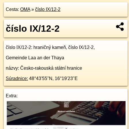
Cesta:
OMA
»
číslo IX/12-2
číslo IX/12-2
číslo IX/12-2
: hraničný kameň, číslo IX/12-2,
Gemeinde Laa an der Thaya
názvy: Česko-rakouská státní hranice
Súradnice:
48°43'55"N
,
16°19'23"E
Extra: