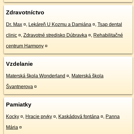
Zdravotníctvo
Dr. Max
¤
,
Lekáreň U Kozmu a Damiána
¤
,
Tsap dental
clinic
¤
,
Zdravotné stredisko Dúbravka
¤
,
Rehabilitačné
centrum Harmony
¤
Vzdelanie
Materská škola Wonderland
¤
,
Materská škola
Švantnerova
¤
Pamiatky
Kocky
¤
,
Hracie prvky
¤
,
Kaskádová fontána
¤
,
Panna
Mária
¤