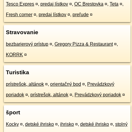
Tesco Expres
¤
,
predaj lístkov
¤
,
OC Brestovka
¤
,
Teta
¤
,
Fresh corner
¤
,
predaj lístkov
¤
,
preľude
¤
Stravovanie
bezbarierový prístup
¤
,
Gregory Pizza & Restaurant
¤
,
KORRK
¤
Turistika
prístrešok, altánok
¤
,
orientačný bod
¤
,
Prevádzkový
poriadok
¤
,
prístrešok, altánok
¤
,
Prevádzkový poriadok
¤
šport
Kocky
¤
,
detské ihrisko
¤
,
ihrisko
¤
,
detské ihrisko
¤
,
stolný