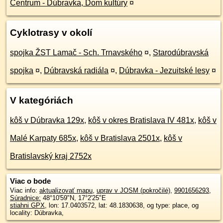
Centrum - Dúbravka, Dom kultúry
¤
Cyklotrasy v okolí
spojka ŽST Lamač - Sch. Trnavského
¤
,
Starodúbravská
spojka
¤
,
Dúbravská radiála
¤
,
Dúbravka - Jezuitské lesy
¤
V kategóriách
kôš v Dúbravka 129x
,
kôš v okres Bratislava IV 481x
,
kôš v
Malé Karpaty 685x
,
kôš v Bratislava 2501x
,
kôš v
Bratislavský kraj 2752x
Viac o bode
Viac info:
aktualizovať mapu
,
uprav v JOSM (pokročilé)
,
9901656293
,
Súradnice:
48°10'59"N
,
17°2'25"E
stiahni GPX
, lon: 17.0403572, lat: 48.1830638, og type: place, og
locality: Dúbravka,