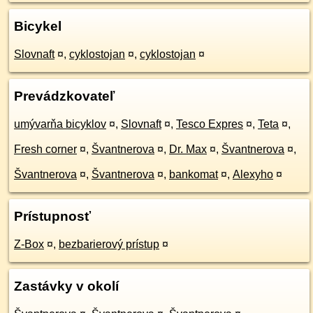
Bicykel
Slovnaft
¤
,
cyklostojan
¤
,
cyklostojan
¤
Prevádzkovateľ
umývarňa bicyklov
¤
,
Slovnaft
¤
,
Tesco Expres
¤
,
Teta
¤
,
Fresh corner
¤
,
Švantnerova
¤
,
Dr. Max
¤
,
Švantnerova
¤
,
Švantnerova
¤
,
Švantnerova
¤
,
bankomat
¤
,
Alexyho
¤
Prístupnosť
Z-Box
¤
,
bezbarierový prístup
¤
Zastávky v okolí