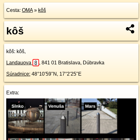
Cesta:
OMA
»
kôš
kôš
kôš
: kôš,
Landauova
8
,
841 01
Bratislava, Dúbravka
Súradnice:
48°10'59"N
,
17°2'25"E
Extra: