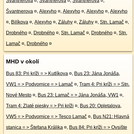
Švantnerova
¤
,
Švantnerova
¤
,
Švantnerova
¤
,
Švantnerova
¤
,
Alexyho
¤
,
Alexyho
¤
,
Alexyho
¤
,
Alexyho
¤
,
Bilíkova
¤
,
Alexyho
¤
,
Záluhy
¤
,
Záluhy
¤
,
Stn. Lamač
¤
,
Drobného
¤
,
Drobného
¤
,
Stn. Lamač
¤
,
Drobného
¤
,
Stn.
Lamač
¤
,
Drobného
¤
MHD v okolí
Bus 83: Pri kríži = > Kutlíkova
¤
,
Bus 23: Jána Jonáša,
VW1 = > Podvornice = > Lamač
¤
,
Tram 4: Pri kríži = > Stn.
Nové Mesto
¤
,
Bus 23: Lamač = > Jána Jonáša, VW1
¤
,
Tram 4: Zlaté piesky = > Pri kríži
¤
,
Bus 20: Opletalova,
VW5 = > Podvornice = > Tesco Lamač
¤
,
Bus N21: Hlavná
stanica = > Štefana Králika
¤
,
Bus 84: Pri kríži = > Ovsište