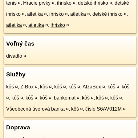
tenis
¤
,
Hracie prvky
¤
,
ihrisko
¤
,
detské ihrisko
¤
,
detské
ihrisko
¤
,
atletika
¤
,
ihrisko
¤
,
atletika
¤
,
detské ihrisko
¤
,
atletika
¤
,
atletika
¤
,
ihrisko
¤
Voľný čas
divadlo
¤
Služby
kôš
¤
,
Z-Box
¤
,
kôš
¤
,
kôš
¤
,
kôš
¤
,
AlzaBox
¤
,
kôš
¤
,
kôš
¤
,
kôš
¤
,
kôš
¤
,
kôš
¤
,
bankomat
¤
,
kôš
¤
,
kôš
¤
,
kôš
¤
,
Všeobecná úverová banka
¤
,
kôš
¤
,
číslo S6AV012M
¤
Doprava