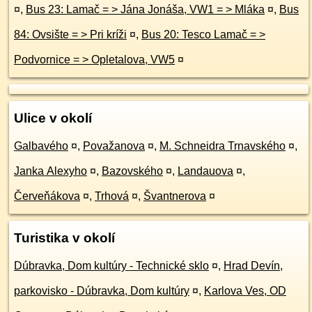
¤
,
Bus 23: Lamač = > Jána Jonáša, VW1 = > Mláka
¤
,
Bus
84: Ovsište = > Pri kríži
¤
,
Bus 20: Tesco Lamač = >
Podvornice = > Opletalova, VW5
¤
Ulice v okolí
Galbavého
¤
,
Považanova
¤
,
M. Schneidra Trnavského
¤
,
Janka Alexyho
¤
,
Bazovského
¤
,
Landauova
¤
,
Červeňákova
¤
,
Trhová
¤
,
Švantnerova
¤
Turistika v okolí
Dúbravka, Dom kultúry - Technické sklo
¤
,
Hrad Devín,
parkovisko - Dúbravka, Dom kultúry
¤
,
Karlova Ves, OD