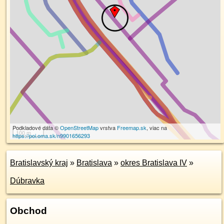
Podkladové dáta ©
OpenStreetMap
vrstva
Freemap.sk
, viac na
100 m
https://poi.oma.sk/n9901656293
Bratislavský kraj
»
Bratislava
»
okres Bratislava IV
»
Dúbravka
Obchod