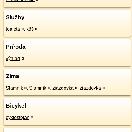
Služby
toaleta
¤
,
kôš
¤
Príroda
výhľad
¤
Zima
Slamník
¤
,
Slamník
¤
,
zjazdovka
¤
,
zjazdovka
¤
Bicykel
cyklostojan
¤