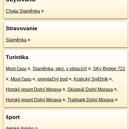
Chata Slaměnka
¤
Stravovanie
Slaměnka
¤
Turistika
Most času
¤
,
Slaměnka, stez. v oblacích
¤
,
SKy Bridge 721
¤
,
Most času
¤
,
orientačný bod
¤
,
Kralický Sněžník
¤
,
Horský resort Dolní Morava
¤
,
Skiareál Dolní Morava
¤
,
Horský resort Dolní Morava
¤
,
Trailpark Dolní Morava
¤
šport
detské ihrisko
¤