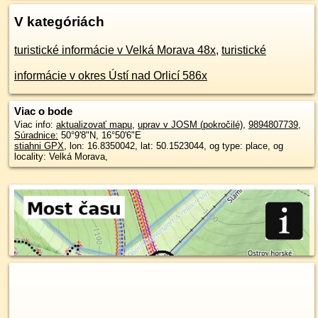
V kategóriách
turistické informácie v Velká Morava 48x
,
turistické
informácie v okres Ústí nad Orlicí 586x
Viac o bode
Viac info:
aktualizovať mapu
,
uprav v JOSM (pokročilé)
,
9894807739
,
Súradnice:
50°9'8"N
,
16°50'6"E
stiahni GPX
, lon: 16.8350042, lat: 50.1523044, og type: place, og
locality: Velká Morava,