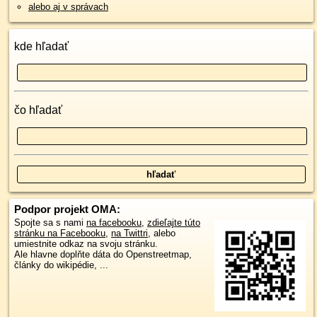
alebo aj v správach
kde hľadať
čo hľadať
Podpor projekt OMA:
Spojte sa s nami
na facebooku
,
zdieľajte túto
stránku na Facebooku
,
na Twittri
, alebo
umiestnite odkaz na svoju stránku.
Ale hlavne doplňte dáta do Openstreetmap,
články do wikipédie, ...