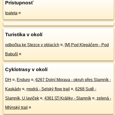
Prístupnosť
toaleta
¤
Turistika v okolí
odbočka ke Stezce v oblacích
¤
,
[M] Pod Klepáčem - Pod
Babuší
¤
Cyklotrasy v okolí
DH
¤
,
Enduro
¤
,
6267 Dolní Morava - okruh přes Slamník -
Kaskády
¤
,
modrá - Selský flow trail
¤
,
6268 Sutě -
Slamník, U laviček
¤
,
4361 [Z] Králiky - Slamník
¤
,
zelená -
Mlýnský trail
¤