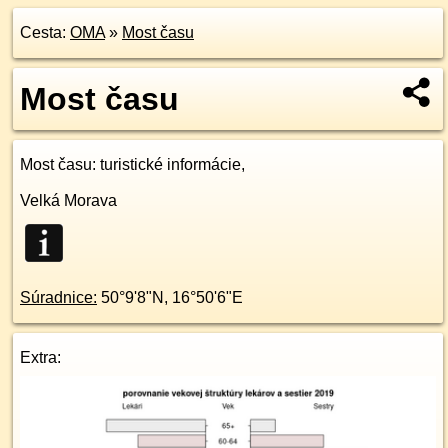
Cesta:
OMA
»
Most času
Most času
Most času
: turistické informácie,
Velká Morava
Súradnice:
50°9'8"N
,
16°50'6"E
Extra: