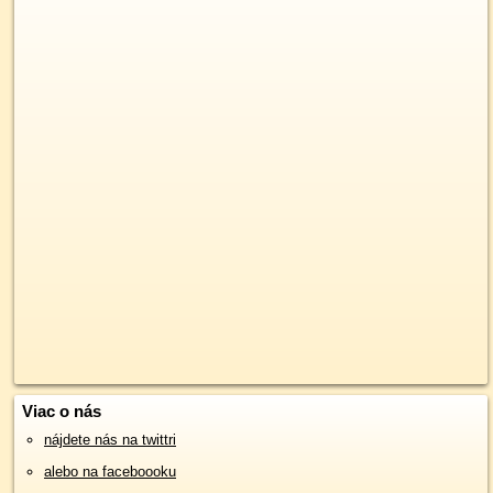
Viac o nás
nájdete nás na twittri
alebo na faceboooku