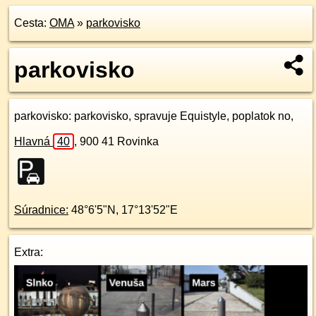
Cesta:
OMA
»
parkovisko
parkovisko
parkovisko
: parkovisko, spravuje Equistyle, poplatok no,
Hlavná
40
,
900 41
Rovinka
Súradnice:
48°6'5"N
,
17°13'52"E
Extra: