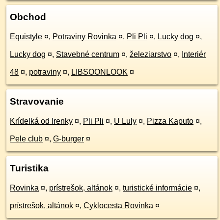
Obchod
Equistyle
¤
,
Potraviny Rovinka
¤
,
Pli Pli
¤
,
Lucky dog
¤
,
Lucky dog
¤
,
Stavebné centrum
¤
,
železiarstvo
¤
,
Interiér
48
¤
,
potraviny
¤
,
LIBSOONLOOK
¤
Stravovanie
Krídelká od Irenky
¤
,
Pli Pli
¤
,
U Luly
¤
,
Pizza Kaputo
¤
,
Pele club
¤
,
G-burger
¤
Turistika
Rovinka
¤
,
prístrešok, altánok
¤
,
turistické informácie
¤
,
prístrešok, altánok
¤
,
Cyklocesta Rovinka
¤