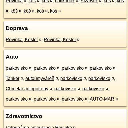
Rovinka
¤
,
kôš
¤
,
kôš
¤
,
balíkobox
¤
,
AlzaBox
¤
,
kôš
¤
,
kôš
¤
,
kôš
¤
,
kôš
¤
,
kôš
¤
,
kôš
¤
Doprava
Rovinka, Kostol
¤
,
Rovinka, Kostol
¤
Auto
parkovisko
¤
,
parkovisko
¤
,
parkovisko
¤
,
parkovisko
¤
,
Tanker
¤
,
autoumyváreň
¤
,
parkovisko
¤
,
parkovisko
¤
,
Chmelar autopotreby
¤
,
parkovisko
¤
,
parkovisko
¤
,
parkovisko
¤
,
parkovisko
¤
,
parkovisko
¤
,
AUTO-MAR
¤
Zdravotníctvo
Veterinárna ambulancia Rovinka
¤