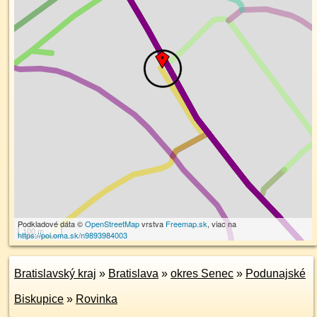
Podkladové dáta ©
OpenStreetMap
vrstva
Freemap.sk
, viac na
100 m
https://poi.oma.sk/n9893984003
Bratislavský kraj
»
Bratislava
»
okres Senec
»
Podunajské
Biskupice
»
Rovinka