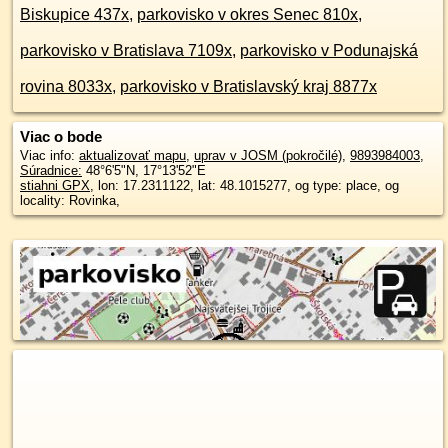
Biskupice 437x
,
parkovisko v okres Senec 810x
,
parkovisko v Bratislava 7109x
,
parkovisko v Podunajská
rovina 8033x
,
parkovisko v Bratislavský kraj 8877x
Viac o bode
Viac info:
aktualizovať mapu
,
uprav v JOSM (pokročilé)
,
9893984003
,
Súradnice:
48°6'5"N
,
17°13'52"E
stiahni GPX
, lon: 17.2311122, lat: 48.1015277, og type: place, og
locality: Rovinka,