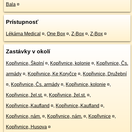
Bala
¤
Prístupnosť
Lékárna Medical
¤
,
One Box
¤
,
Z-Box
¤
,
Z-Box
¤
Zastávky v okolí
Kopřivnice, Školní
¤
,
Kopřivnice, kolonie
¤
,
Kopřivnice, Čs.
armády
¤
,
Kopřivnice, Ke Koryčce
¤
,
Kopřivnice, Družební
¤
,
Kopřivnice, Čs. armády
¤
,
Kopřivnice, kolonie
¤
,
Kopřivnice, žel.st.
¤
,
Kopřivnice, žel.st.
¤
,
Kopřivnice,,Kaufland
¤
,
Kopřivnice,,Kaufland
¤
,
Kopřivnice, nám.
¤
,
Kopřivnice, nám.
¤
,
Kopřivnice
¤
,
Kopřivnice, Husova
¤