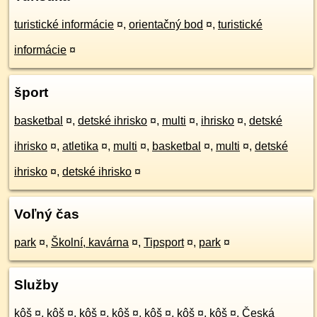
turistické informácie
¤
,
orientačný bod
¤
,
turistické
informácie
¤
šport
basketbal
¤
,
detské ihrisko
¤
,
multi
¤
,
ihrisko
¤
,
detské
ihrisko
¤
,
atletika
¤
,
multi
¤
,
basketbal
¤
,
multi
¤
,
detské
ihrisko
¤
,
detské ihrisko
¤
Voľný čas
park
¤
,
Školní, kavárna
¤
,
Tipsport
¤
,
park
¤
Služby
kôš
¤
,
kôš
¤
,
kôš
¤
,
kôš
¤
,
kôš
¤
,
kôš
¤
,
kôš
¤
,
Česká