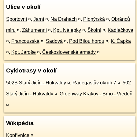
Ulice v okolí
Sportovní
¤
,
Jarní
¤
,
Na Drahách
¤
,
Pionýrská
¤
,
Obránců
míru
¤
,
Záhumenní
¤
,
Kpt. Nálepky
¤
,
Školní
¤
,
Kadláčkova
¤
,
Francouzská
¤
,
Sadová
¤
,
Pod Bílou horou
¤
,
K. Čapka
¤
,
Kpt. Jaroše
¤
,
Československé armády
¤
Cyklotrasy v okolí
502B Starý Jičín - Hukvaldy
¤
,
Radegastův okruh 7
¤
,
502
Starý Jičín - Hukvaldy
¤
,
Greenway Krakov - Brno - Viedeň
¤
Wikipédia
Kopřivnice
¤