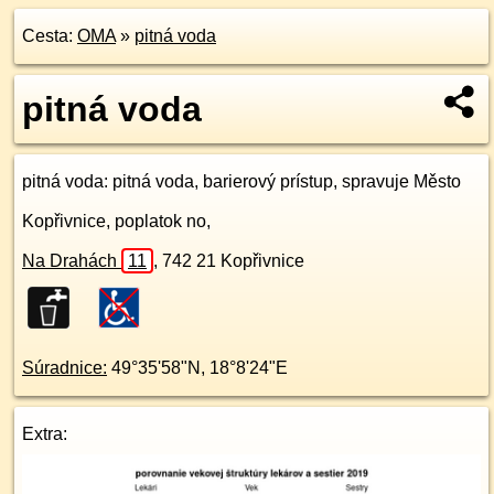
Cesta:
OMA
»
pitná voda
pitná voda
pitná voda
: pitná voda, barierový prístup, spravuje Město
Kopřivnice, poplatok no,
Na Drahách
11
,
742 21
Kopřivnice
Súradnice:
49°35'58"N
,
18°8'24"E
Extra: