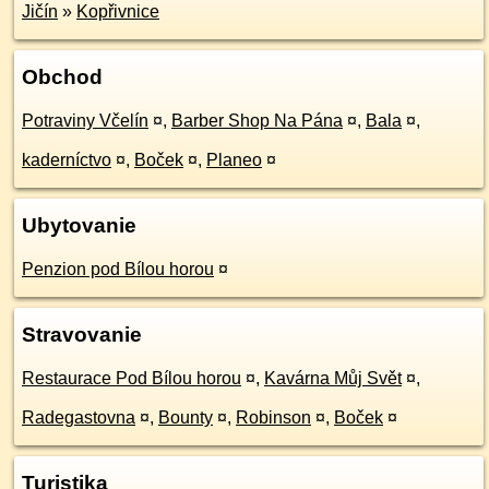
Jičín
»
Kopřivnice
Obchod
Potraviny Včelín
¤
,
Barber Shop Na Pána
¤
,
Bala
¤
,
kaderníctvo
¤
,
Boček
¤
,
Planeo
¤
Ubytovanie
Penzion pod Bílou horou
¤
Stravovanie
Restaurace Pod Bílou horou
¤
,
Kavárna Můj Svět
¤
,
Radegastovna
¤
,
Bounty
¤
,
Robinson
¤
,
Boček
¤
Turistika