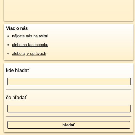
Viac o nás
nájdete nás na twittri
alebo na faceboooku
alebo aj v správach
kde hľadať
čo hľadať