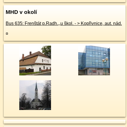
MHD v okolí
Bus 635: Frenštát p.Radh.,,u škol. - > Kopřivnice, aut. nád.
¤