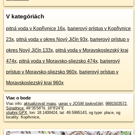
V kategóriách
pitná voda v Kopřivnice 16x
,
barierový prístup v Kopřivnice
23x
,
pitná voda v okres Nový Jičín 93x
,
barierový prístup v
okres Nový Jičín 133x
,
pitná voda v Moravskoslezský kraj
474x
,
pitná voda v Moravsko-sliezsko 474x
,
barierový
prístup v Moravsko-sliezsko 960x
,
barierový prístup v
Moravskoslezský kraj 960x
Viac o bode
Viac info:
aktualizovať mapu
,
uprav v JOSM (pokročilé)
,
9891503572
,
Súradnice:
49°35'58"N
,
18°8'24"E
stiahni GPX
, lon: 18.1400424, lat: 49.5995143, og type: place, og
locality: Kopřivnice,