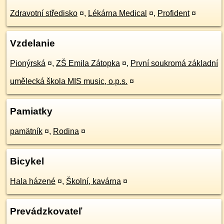
Zdravotní středisko
¤
,
Lékárna Medical
¤
,
Profident
¤
Vzdelanie
Pionýrská
¤
,
ZŠ Emila Zátopka
¤
,
První soukromá základní
umělecká škola MIS music, o.p.s.
¤
Pamiatky
pamätník
¤
,
Rodina
¤
Bicykel
Hala házené
¤
,
Školní, kavárna
¤
Prevádzkovateľ