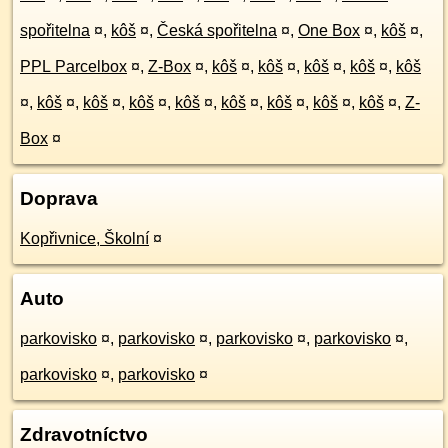
spořitelna
¤
,
kôš
¤
,
Česká spořitelna
¤
,
One Box
¤
,
kôš
¤
,
PPL Parcelbox
¤
,
Z-Box
¤
,
kôš
¤
,
kôš
¤
,
kôš
¤
,
kôš
¤
,
kôš
¤
,
kôš
¤
,
kôš
¤
,
kôš
¤
,
kôš
¤
,
kôš
¤
,
kôš
¤
,
kôš
¤
,
kôš
¤
,
Z-
Box
¤
Doprava
Kopřivnice, Školní
¤
Auto
parkovisko
¤
,
parkovisko
¤
,
parkovisko
¤
,
parkovisko
¤
,
parkovisko
¤
,
parkovisko
¤
Zdravotníctvo