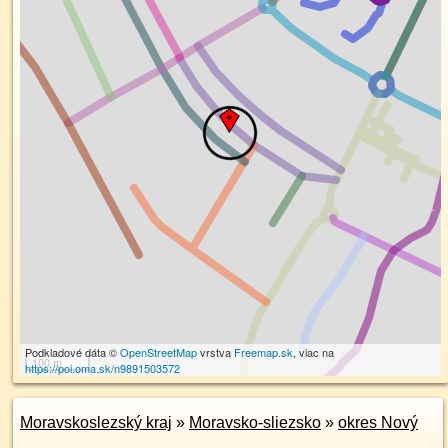
Podkladové dáta ©
OpenStreetMap
vrstva
Freemap.sk
, viac na
100 m
https://poi.oma.sk/n9891503572
Moravskoslezský kraj
»
Moravsko-sliezsko
»
okres Nový