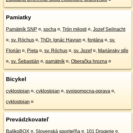
Pamiatky
Pamätník SNP
¤
,
socha
¤
,
Trón milosti
¤
,
Jozef Seilnacht
¤
,
sv. Róchus
¤
,
ThDr. Ignác Havran
¤
,
fontána
¤
,
sv.
Florián
¤
,
Pieta
¤
,
sv. Róchus
¤
,
sv. Jozef
¤
,
Mariánsky stĺp
¤
,
sv. Šebastián
¤
,
pamätník
¤
,
Oberačka hrozna
¤
Bicykel
cyklostojan
¤
,
cyklostojan
¤
,
svojpomocna-oprava
¤
,
cyklostojan
¤
Prevádzkovateľ
BalíkoBOX
¤
,
Slovenská sporiteľňa
¤
,
101 Drogerie
¤
,