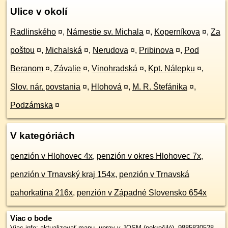
Ulice v okolí
Radlinského
¤
,
Námestie sv. Michala
¤
,
Koperníkova
¤
,
Za
poštou
¤
,
Michalská
¤
,
Nerudova
¤
,
Pribinova
¤
,
Pod
Beranom
¤
,
Závalie
¤
,
Vinohradská
¤
,
Kpt. Nálepku
¤
,
Slov. nár. povstania
¤
,
Hlohová
¤
,
M. R. Štefánika
¤
,
Podzámska
¤
V kategóriách
penzión v Hlohovec 4x
,
penzión v okres Hlohovec 7x
,
penzión v Trnavský kraj 154x
,
penzión v Trnavská
pahorkatina 216x
,
penzión v Západné Slovensko 654x
Viac o bode
Viac info:
aktualizovať mapu
,
uprav v JOSM (pokročilé)
,
9885830528
,