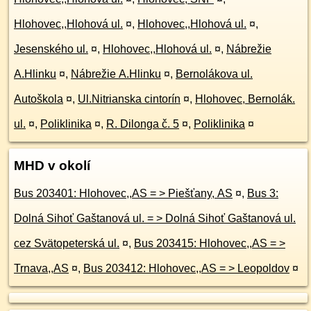
Hlohovec,,Hlohová ul.
¤
,
Hlohovec,,Hlohová ul.
¤
,
Jesenského ul.
¤
,
Hlohovec,,Hlohová ul.
¤
,
Nábrežie
A.Hlinku
¤
,
Nábrežie A.Hlinku
¤
,
Bernolákova ul.
Autoškola
¤
,
Ul.Nitrianska cintorín
¤
,
Hlohovec, Bernolák.
ul.
¤
,
Poliklinika
¤
,
R. Dilonga č. 5
¤
,
Poliklinika
¤
MHD v okolí
Bus 203401: Hlohovec,,AS = > Piešťany, AS
¤
,
Bus 3:
Dolná Sihoť Gaštanová ul. = > Dolná Sihoť Gaštanová ul.
cez Svätopeterská ul.
¤
,
Bus 203415: Hlohovec,,AS = >
Trnava,,AS
¤
,
Bus 203412: Hlohovec,,AS = > Leopoldov
¤