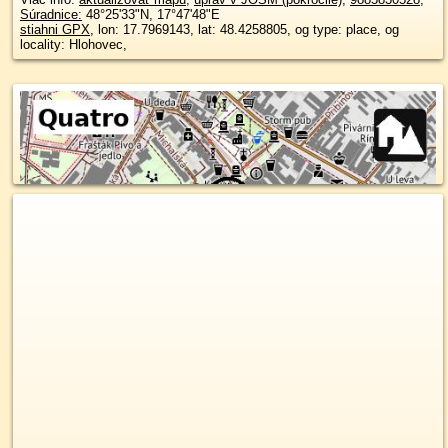
Súradnice:
48°25'33"N
,
17°47'48"E
stiahni GPX
, lon: 17.7969143, lat: 48.4258805, og type: place, og
locality: Hlohovec,