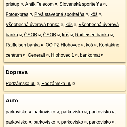
prístup
¤
,
Antik Telecom
¤
,
Slovenská sporiteľňa
¤
,
Fotoexpres
¤
,
Prvá stavebná sporiteľňa
¤
,
kôš
¤
,
Všeobecná úverová banka
¤
,
kôš
¤
,
Všeobecná úverová
banka
¤
,
ČSOB
¤
,
ČSOB
¤
,
kôš
¤
,
Raiffeisen banka
¤
,
Raiffeisen banka
¤
,
OO PZ Hlohovec
¤
,
kôš
¤
,
Kontaktné
centrum
¤
,
Generali
¤
,
Hlohovec 1
¤
,
bankomat
¤
Doprava
Podzámska ul.
¤
,
Podzámska ul.
¤
Auto
parkovisko
¤
,
parkovisko
¤
,
parkovisko
¤
,
parkovisko
¤
,
parkovisko
¤
,
parkovisko
¤
,
parkovisko
¤
,
parkovisko
¤
,