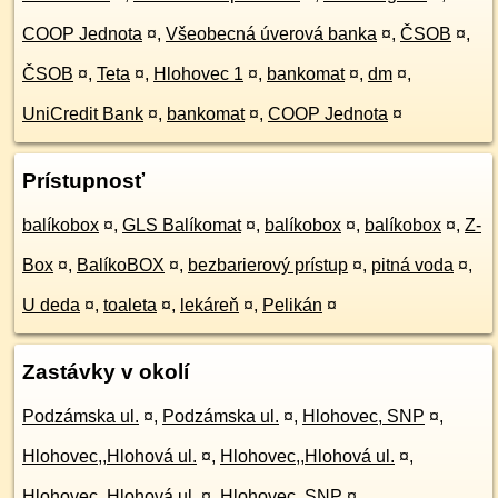
COOP Jednota
¤
,
Všeobecná úverová banka
¤
,
ČSOB
¤
,
ČSOB
¤
,
Teta
¤
,
Hlohovec 1
¤
,
bankomat
¤
,
dm
¤
,
UniCredit Bank
¤
,
bankomat
¤
,
COOP Jednota
¤
Prístupnosť
balíkobox
¤
,
GLS Balíkomat
¤
,
balíkobox
¤
,
balíkobox
¤
,
Z-
Box
¤
,
BalíkoBOX
¤
,
bezbarierový prístup
¤
,
pitná voda
¤
,
U deda
¤
,
toaleta
¤
,
lekáreň
¤
,
Pelikán
¤
Zastávky v okolí
Podzámska ul.
¤
,
Podzámska ul.
¤
,
Hlohovec, SNP
¤
,
Hlohovec,,Hlohová ul.
¤
,
Hlohovec,,Hlohová ul.
¤
,
Hlohovec,,Hlohová ul.
¤
,
Hlohovec, SNP
¤
,