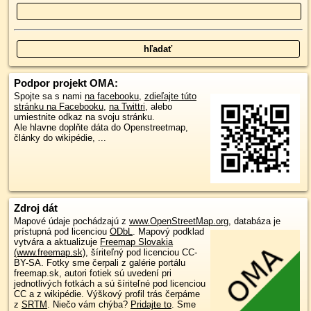
Podpor projekt OMA:
Spojte sa s nami
na facebooku
,
zdieľajte túto
stránku na Facebooku
,
na Twittri
, alebo
umiestnite odkaz na svoju stránku.
Ale hlavne doplňte dáta do Openstreetmap,
články do wikipédie, ...
Zdroj dát
Mapové údaje pochádzajú z
www.OpenStreetMap.org
, databáza je
prístupná pod licenciou
ODbL
.
Mapový podklad
vytvára a aktualizuje
Freemap Slovakia
(www.freemap.sk)
, šíriteľný pod licenciou CC-
BY-SA. Fotky sme čerpali z galérie portálu
freemap.sk, autori fotiek sú uvedení pri
jednotlivých fotkách a sú šíriteľné pod licenciou
CC a z wikipédie. Výškový profil trás čerpáme
z
SRTM
. Niečo vám chýba?
Pridajte to
. Sme