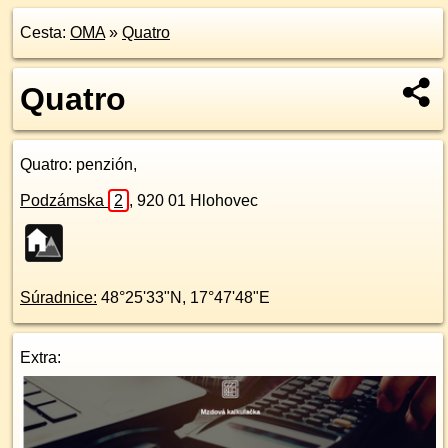
Cesta:
OMA
»
Quatro
Quatro
Quatro
: penzión,
Podzámska
2
,
920 01
Hlohovec
Súradnice:
48°25'33"N
,
17°47'48"E
Extra: