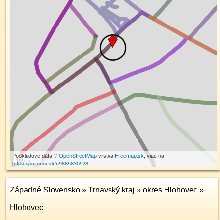
Podkladové dáta ©
OpenStreetMap
vrstva
Freemap.sk
, viac na
100 m
https://poi.oma.sk/n9885830528
Západné Slovensko
»
Trnavský kraj
»
okres Hlohovec
»
Hlohovec