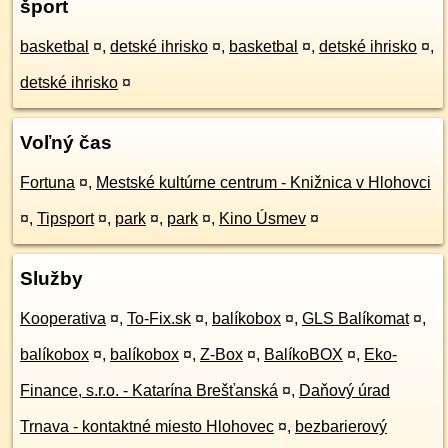
šport
basketbal
¤
,
detské ihrisko
¤
,
basketbal
¤
,
detské ihrisko
¤
,
detské ihrisko
¤
Voľný čas
Fortuna
¤
,
Mestské kultúrne centrum - Knižnica v Hlohovci
¤
,
Tipsport
¤
,
park
¤
,
park
¤
,
Kino Úsmev
¤
Služby
Kooperativa
¤
,
To-Fix.sk
¤
,
balíkobox
¤
,
GLS Balíkomat
¤
,
balíkobox
¤
,
balíkobox
¤
,
Z-Box
¤
,
BalíkoBOX
¤
,
Eko-
Finance, s.r.o. - Katarína Brešťanská
¤
,
Daňový úrad
Trnava - kontaktné miesto Hlohovec
¤
,
bezbarierový