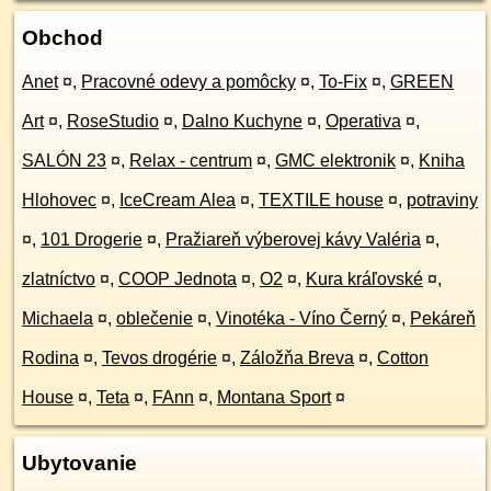
Obchod
Anet
¤
,
Pracovné odevy a pomôcky
¤
,
To-Fix
¤
,
GREEN
Art
¤
,
RoseStudio
¤
,
Dalno Kuchyne
¤
,
Operativa
¤
,
SALÓN 23
¤
,
Relax - centrum
¤
,
GMC elektronik
¤
,
Kniha
Hlohovec
¤
,
IceCream Alea
¤
,
TEXTILE house
¤
,
potraviny
¤
,
101 Drogerie
¤
,
Pražiareň výberovej kávy Valéria
¤
,
zlatníctvo
¤
,
COOP Jednota
¤
,
O2
¤
,
Kura kráľovské
¤
,
Michaela
¤
,
oblečenie
¤
,
Vinotéka - Víno Černý
¤
,
Pekáreň
Rodina
¤
,
Tevos drogérie
¤
,
Záložňa Breva
¤
,
Cotton
House
¤
,
Teta
¤
,
FAnn
¤
,
Montana Sport
¤
Ubytovanie