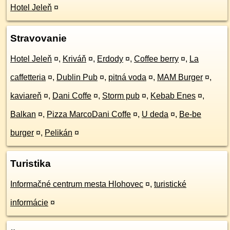
Hotel Jeleň
¤
Stravovanie
Hotel Jeleň
¤
,
Kriváň
¤
,
Erdody
¤
,
Coffee berry
¤
,
La
caffetteria
¤
,
Dublin Pub
¤
,
pitná voda
¤
,
MAM Burger
¤
,
kaviareň
¤
,
Dani Coffe
¤
,
Storm pub
¤
,
Kebab Enes
¤
,
Balkan
¤
,
Pizza MarcoDani Coffe
¤
,
U deda
¤
,
Be-be
burger
¤
,
Pelikán
¤
Turistika
Informačné centrum mesta Hlohovec
¤
,
turistické
informácie
¤