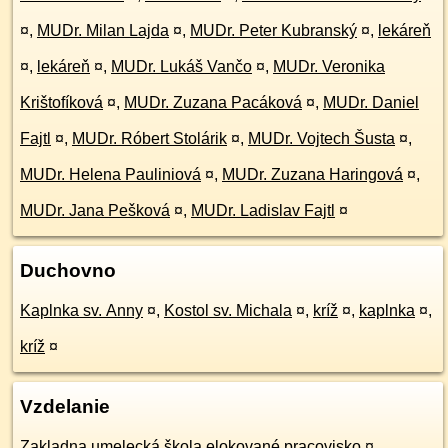
¤
,
MUDr. Milan Lajda
¤
,
MUDr. Peter Kubranský
¤
,
lekáreň
¤
,
lekáreň
¤
,
MUDr. Lukáš Vančo
¤
,
MUDr. Veronika
Krištofíková
¤
,
MUDr. Zuzana Pacáková
¤
,
MUDr. Daniel
Fajtl
¤
,
MUDr. Róbert Stolárik
¤
,
MUDr. Vojtech Šusta
¤
,
MUDr. Helena Pauliniová
¤
,
MUDr. Zuzana Haringová
¤
,
MUDr. Jana Pešková
¤
,
MUDr. Ladislav Fajtl
¤
Duchovno
Kaplnka sv. Anny
¤
,
Kostol sv. Michala
¤
,
kríž
¤
,
kaplnka
¤
,
kríž
¤
Vzdelanie
Zakladna umelecká škola elokované pracovisko
¤