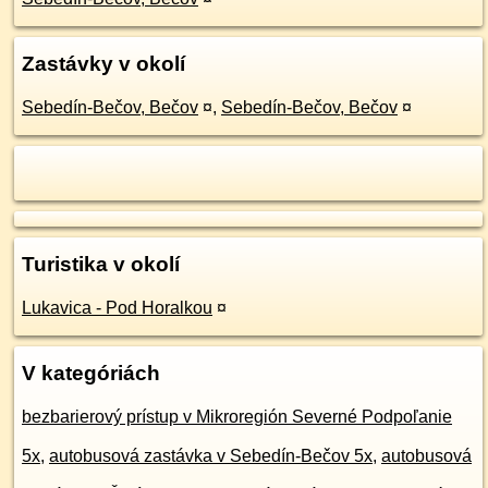
Zastávky v okolí
Sebedín-Bečov, Bečov
¤
,
Sebedín-Bečov, Bečov
¤
Turistika v okolí
Lukavica - Pod Horalkou
¤
V kategóriách
bezbarierový prístup v Mikroregión Severné Podpoľanie
5x
,
autobusová zastávka v Sebedín-Bečov 5x
,
autobusová