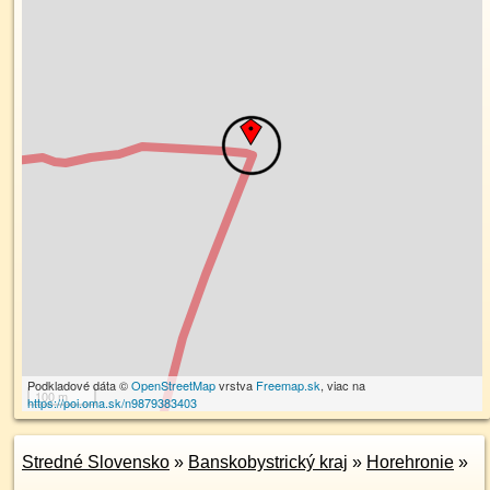
Podkladové dáta ©
OpenStreetMap
vrstva
Freemap.sk
, viac na
100 m
https://poi.oma.sk/n9879383403
Stredné Slovensko
»
Banskobystrický kraj
»
Horehronie
»