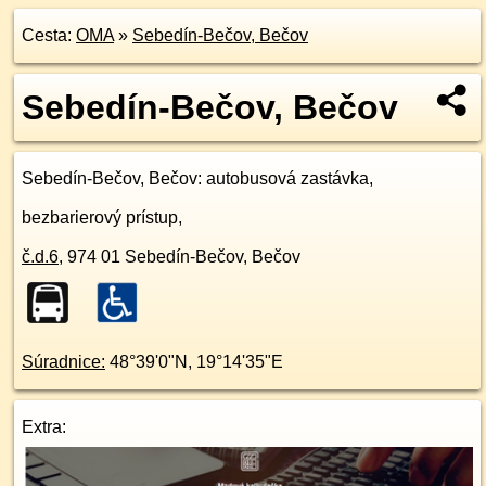
Cesta:
OMA
»
Sebedín-Bečov, Bečov
Sebedín-Bečov, Bečov
Sebedín-Bečov, Bečov
: autobusová zastávka,
bezbarierový prístup,
č.d.
6
,
974 01
Sebedín-Bečov, Bečov
Súradnice:
48°39'0"N
,
19°14'35"E
Extra: