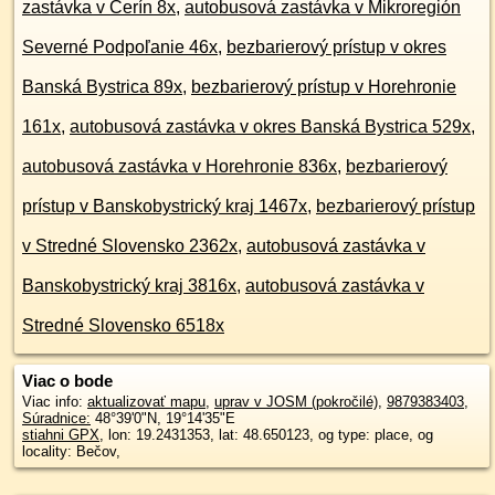
zastávka v Čerín 8x
,
autobusová zastávka v Mikroregión
Severné Podpoľanie 46x
,
bezbarierový prístup v okres
Banská Bystrica 89x
,
bezbarierový prístup v Horehronie
161x
,
autobusová zastávka v okres Banská Bystrica 529x
,
autobusová zastávka v Horehronie 836x
,
bezbarierový
prístup v Banskobystrický kraj 1467x
,
bezbarierový prístup
v Stredné Slovensko 2362x
,
autobusová zastávka v
Banskobystrický kraj 3816x
,
autobusová zastávka v
Stredné Slovensko 6518x
Viac o bode
Viac info:
aktualizovať mapu
,
uprav v JOSM (pokročilé)
,
9879383403
,
Súradnice:
48°39'0"N
,
19°14'35"E
stiahni GPX
, lon: 19.2431353, lat: 48.650123, og type: place, og
locality: Bečov,