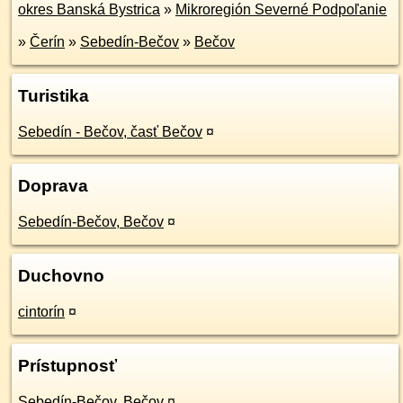
okres Banská Bystrica
»
Mikroregión Severné Podpoľanie
»
Čerín
»
Sebedín-Bečov
»
Bečov
Turistika
Sebedín - Bečov, časť Bečov
¤
Doprava
Sebedín-Bečov, Bečov
¤
Duchovno
cintorín
¤
Prístupnosť
Sebedín-Bečov, Bečov
¤