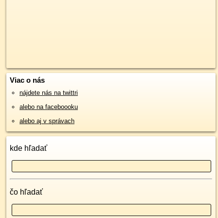
Viac o nás
nájdete nás na twittri
alebo na faceboooku
alebo aj v správach
kde hľadať
čo hľadať