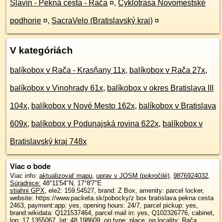
Slavín - Pekná cesta - Rača
¤
,
Cyklotrasa Novomestské
podhorie
¤
,
SacraVelo (Bratislavský kraj)
¤
V kategóriách
balíkobox v Rača - Krasňany 11x
,
balíkobox v Rača 27x
,
balíkobox v Vinohrady 61x
,
balíkobox v okres Bratislava III
104x
,
balíkobox v Nové Mesto 162x
,
balíkobox v Bratislava
609x
,
balíkobox v Podunajská rovina 622x
,
balíkobox v
Bratislavský kraj 748x
Viac o bode
Viac info:
aktualizovať mapu
,
uprav v JOSM (pokročilé)
,
9876924032
,
Súradnice:
48°11'54"N
,
17°8'7"E
stiahni GPX
, ele2: 159.54527, brand: Z Box, amenity: parcel locker,
website: https://www.packeta.sk/pobocky/z box bratislava pekna cesta
2463, payment:app: yes, opening hours: 24/7, parcel pickup: yes,
brand:wikidata: Q121537464, parcel mail in: yes, Q102326776, cabinet,
lon: 17.1355067, lat: 48.198609, og type: place, og locality: Rača