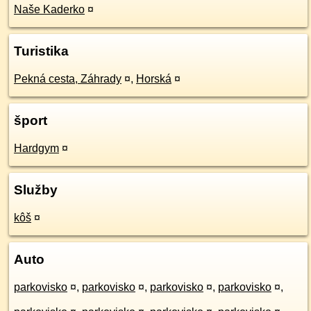
Naše Kaderko
¤
Turistika
Pekná cesta, Záhrady
¤
,
Horská
¤
šport
Hardgym
¤
Služby
kôš
¤
Auto
parkovisko
¤
,
parkovisko
¤
,
parkovisko
¤
,
parkovisko
¤
,