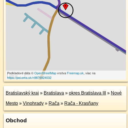
Podkladové dáta ©
OpenStreetMap
vrstva
Freemap.sk
, viac na
100 m
https://poi.oma.sk/n9876924032
Bratislavský kraj
»
Bratislava
»
okres Bratislava III
»
Nové
Mesto
»
Vinohrady
»
Rača
»
Rača - Krasňany
Obchod