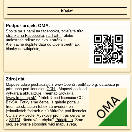
Podpor projekt OMA:
Spojte sa s nami
na facebooku
,
zdieľajte túto
stránku na Facebooku
,
na Twittri
, alebo
umiestnite odkaz na svoju stránku.
Ale hlavne doplňte dáta do Openstreetmap,
články do wikipédie, ...
Zdroj dát
Mapové údaje pochádzajú z
www.OpenStreetMap.org
, databáza je
prístupná pod licenciou
ODbL
.
Mapový podklad
vytvára a aktualizuje
Freemap Slovakia
(www.freemap.sk)
, šíriteľný pod licenciou CC-
BY-SA. Fotky sme čerpali z galérie portálu
freemap.sk, autori fotiek sú uvedení pri
jednotlivých fotkách a sú šíriteľné pod licenciou
CC a z wikipédie. Výškový profil trás čerpáme
z
SRTM
. Niečo vám chýba?
Pridajte to
. Sme
radi, že tvoríte slobodnú wiki mapu sveta.