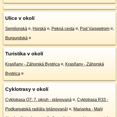
Ulice v okolí
Semilonská
¤
,
Horská
¤
,
Pekná cesta
¤
,
Pod Vajspetrom
¤
,
Burgundská
¤
Turistika v okolí
Krasňany - Záhorská Bystrica
¤
,
Krasňany - Záhorská
Bystrica
¤
Cyklotrasy v okolí
Cyklotrasa O7: 7. okruh - plánovaná
¤
,
Cyklotrasa R33 -
Podkarpatská radiála (plánovaná)
¤
,
Marianka - Malý