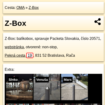
Cesta:
OMA
»
Z-Box
Z-Box
Z-Box
: balíkobox, spravuje Packeta Slovakia, číslo 20571,
webstránka
, otvorené: non-stop,
Pekná cesta
19
,
831 52
Bratislava, Rača
Extra: