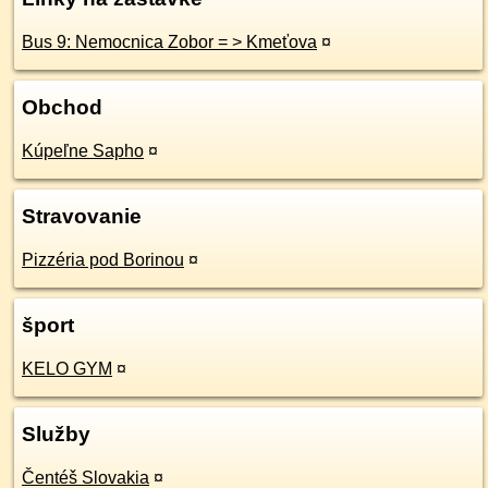
Bus 9: Nemocnica Zobor = > Kmeťova
¤
Obchod
Kúpeľne Sapho
¤
Stravovanie
Pizzéria pod Borinou
¤
šport
KELO GYM
¤
Služby
Čentéš Slovakia
¤