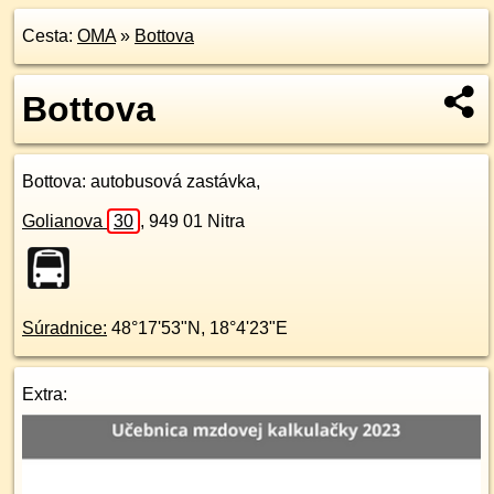
Cesta:
OMA
»
Bottova
Bottova
Bottova
: autobusová zastávka,
Golianova
30
,
949 01
Nitra
Súradnice:
48°17'53"N
,
18°4'23"E
Extra: