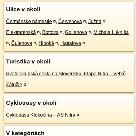
Ulice v okolí
Čermánske námestie
¤
,
Červenova
¤
,
Južná
¤
,
Elektrárenská
¤
,
Bottova
¤
,
Golianova
¤
,
Michala Lukniša
¤
,
Čulenova
¤
,
Hlboká
¤
,
Hattalova
¤
Turistika v okolí
Svätojakubská cesta na Slovensku: Etapa Nitra – Veľké
Zálužie
¤
Cyklotrasy v okolí
Cyklotrasa Klokočina – AS Nitra
¤
V kategóriách