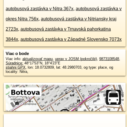
autobusová zastávka v Nitra 367x
,
autobusová zastávka v
okres Nitra 756x
,
autobusová zastávka v Nitriansky kraj
2723x
,
autobusová zastávka v Trnavská pahorkatina
3844x
,
autobusová zastávka v Západné Slovensko 7073x
Viac o bode
Viac info:
aktualizovať mapu
,
uprav v JOSM (pokročilé)
,
9873108548
,
Súradnice:
48°17'53"N
,
18°4'23"E
stiahni GPX
, lon: 18.0732809, lat: 48.2980703, og type: place, og
locality: Nitra,