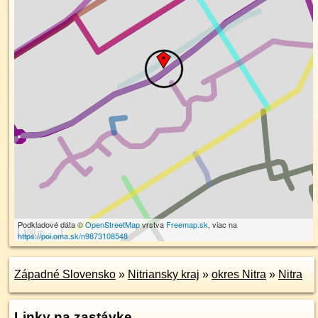
Podkladové dáta ©
OpenStreetMap
vrstva
Freemap.sk
, viac na
100 m
https://poi.oma.sk/n9873108548
Západné Slovensko
»
Nitriansky kraj
»
okres Nitra
»
Nitra
Linky na zastávke