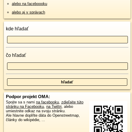
alebo na faceboooku
alebo aj v správach
kde hľadať
čo hľadať
Podpor projekt OMA:
Spojte sa s nami
na facebooku
,
zdieľajte túto
stránku na Facebooku
,
na Twittri
, alebo
umiestnite odkaz na svoju stránku.
Ale hlavne doplňte dáta do Openstreetmap,
články do wikipédie, ...