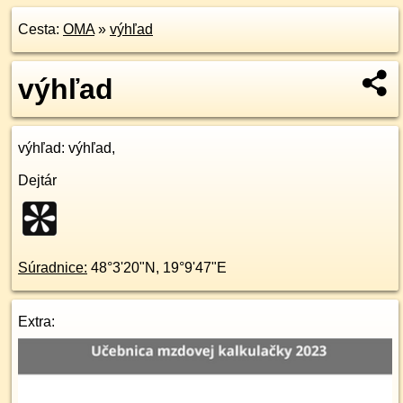
Cesta:
OMA
»
výhľad
výhľad
výhľad
: výhľad,
Dejtár
Súradnice:
48°3'20"N
,
19°9'47"E
Extra: