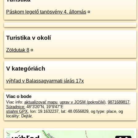
Páskom legelő tanösvény 4. állomás
¤
Turistika v okolí
Zöldutak 8
¤
V kategóriách
výhľad v Balassagyarmati járás 17x
Viac o bode
Viac info:
aktualizovať mapu
,
uprav v JOSM (pokročilé)
,
9871689817
,
Súradnice:
48°3'20"N
,
19°9'47"E
stiahni GPX
, lon: 19.1632237, lat: 48.0556829, og type: place, og
locality: Dejtár,