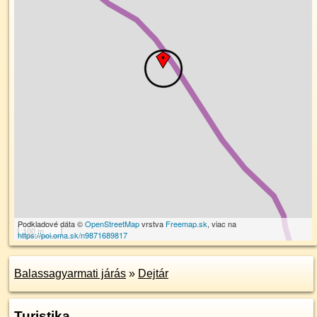
Podkladové dáta ©
OpenStreetMap
vrstva
Freemap.sk
, viac na
100 m
https://poi.oma.sk/n9871689817
Balassagyarmati járás
»
Dejtár
Turistika