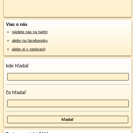
Viac o nás
nájdete nás na twittri
alebo na faceboooku
alebo aj v správach
kde hľadať
čo hľadať