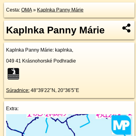
Cesta:
OMA
»
Kaplnka Panny Márie
Kaplnka Panny Márie
Kaplnka Panny Márie
: kaplnka,
049 41
Krásnohorské Podhradie
Súradnice:
48°39'22"N
,
20°36'5"E
Extra: