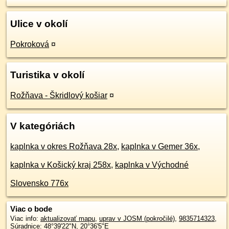
Ulice v okolí
Pokroková
¤
Turistika v okolí
Rožňava - Škridlový košiar
¤
V kategóriách
kaplnka v okres Rožňava 28x
,
kaplnka v Gemer 36x
,
kaplnka v Košický kraj 258x
,
kaplnka v Východné
Slovensko 776x
Viac o bode
Viac info:
aktualizovať mapu
,
uprav v JOSM (pokročilé)
,
9835714323
,
Súradnice:
48°39'22"N
,
20°36'5"E