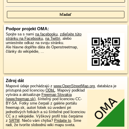
Podpor projekt OMA:
Spojte sa s nami
na facebooku
,
zdieľajte túto
stránku na Facebooku
,
na Twittri
, alebo
umiestnite odkaz na svoju stránku.
Ale hlavne doplňte dáta do Openstreetmap,
články do wikipédie, ...
Zdroj dát
Mapové údaje pochádzajú z
www.OpenStreetMap.org
, databáza je
prístupná pod licenciou
ODbL
.
Mapový podklad
vytvára a aktualizuje
Freemap Slovakia
(www.freemap.sk)
, šíriteľný pod licenciou CC-
BY-SA. Fotky sme čerpali z galérie portálu
freemap.sk, autori fotiek sú uvedení pri
jednotlivých fotkách a sú šíriteľné pod licenciou
CC a z wikipédie. Výškový profil trás čerpáme
z
SRTM
. Niečo vám chýba?
Pridajte to
. Sme
radi, že tvoríte slobodnú wiki mapu sveta.