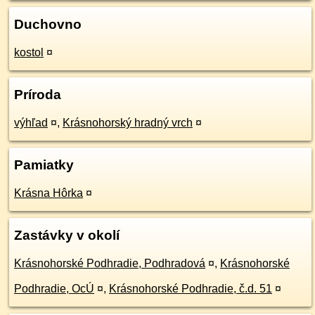
Duchovno
kostol
¤
Príroda
výhľad
¤
,
Krásnohorský hradný vrch
¤
Pamiatky
Krásna Hôrka
¤
Zastávky v okolí
Krásnohorské Podhradie, Podhradová
¤
,
Krásnohorské
Podhradie, OcÚ
¤
,
Krásnohorské Podhradie, č.d. 51
¤