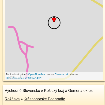
Podkladové dáta ©
OpenStreetMap
vrstva
Freemap.sk
, viac na
100 m
https://poi.oma.sk/n9835714323
Východné Slovensko
»
Košický kraj
»
Gemer
»
okres
Rožňava
»
Krásnohorské Podhradie