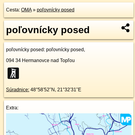
Cesta:
OMA
»
poľovnícky posed
poľovnícky posed
poľovnícky posed
: poľovnícky posed,
094 34
Hermanovce nad Topľou
Súradnice:
48°58'52"N
,
21°32'31"E
Extra: