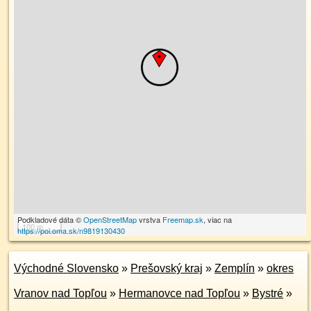
Podkladové dáta ©
OpenStreetMap
vrstva
Freemap.sk
, viac na
100 m
https://poi.oma.sk/n9819130430
Východné Slovensko
»
Prešovský kraj
»
Zemplín
»
okres
Vranov nad Topľou
»
Hermanovce nad Topľou
»
Bystré
»