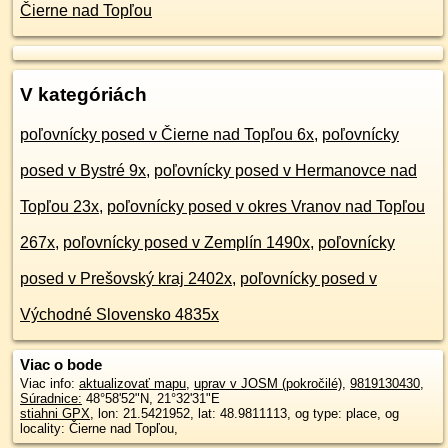
Čierne nad Topľou
V kategóriách
poľovnícky posed v Čierne nad Topľou 6x
,
poľovnícky
posed v Bystré 9x
,
poľovnícky posed v Hermanovce nad
Topľou 23x
,
poľovnícky posed v okres Vranov nad Topľou
267x
,
poľovnícky posed v Zemplín 1490x
,
poľovnícky
posed v Prešovský kraj 2402x
,
poľovnícky posed v
Východné Slovensko 4835x
Viac o bode
Viac info:
aktualizovať mapu
,
uprav v JOSM (pokročilé)
,
9819130430
,
Súradnice:
48°58'52"N
,
21°32'31"E
stiahni GPX
, lon: 21.5421952, lat: 48.9811113, og type: place, og
locality: Čierne nad Topľou,