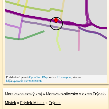
Podkladové dáta ©
OpenStreetMap
vrstva
Freemap.sk
, viac na
100 m
https://poi.oma.sk/n979559392
Moravskoslezský kraj
»
Moravsko-sliezsko
»
okres Frýdek-
Místek
»
Frýdek-Místek
»
Frýdek