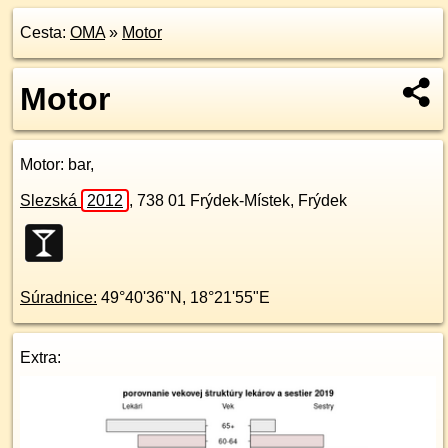
Cesta:
OMA
»
Motor
Motor
Motor
: bar,
Slezská
2012
,
738 01
Frýdek-Místek, Frýdek
Súradnice:
49°40'36"N
,
18°21'55"E
Extra: