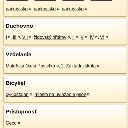
parkovisko
¤
,
parkovisko
¤
,
parkovisko
¤
Duchovno
I
¤
,
III
¤
,
VII
¤
,
židovský hřbitov
¤
,
II
¤
,
V
¤
,
IV
¤
,
VI
¤
Vzdelanie
Mateřská škola Pastelka
¤
,
2. Základní škola
¤
Bicykel
cyklostojan
¤
,
miesto na uviazanie psov
¤
Prístupnosť
Geco
¤