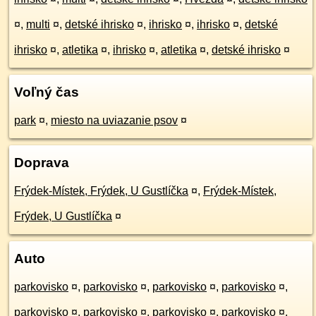
¤
,
multi
¤
,
detské ihrisko
¤
,
ihrisko
¤
,
ihrisko
¤
,
detské
ihrisko
¤
,
atletika
¤
,
ihrisko
¤
,
atletika
¤
,
detské ihrisko
¤
Voľný čas
park
¤
,
miesto na uviazanie psov
¤
Doprava
Frýdek-Místek, Frýdek, U Gustlíčka
¤
,
Frýdek-Místek,
Frýdek, U Gustlíčka
¤
Auto
parkovisko
¤
,
parkovisko
¤
,
parkovisko
¤
,
parkovisko
¤
,
parkovisko
¤
,
parkovisko
¤
,
parkovisko
¤
,
parkovisko
¤
,