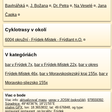
Bavlnářská
¤
,
J. Božana
¤
,
Dr. Petra
¤
,
Na Veselé
¤
,
Jana
Čapka
¤
Cyklotrasy v okolí
6004 okružní - Frýdek-Místek - Frýdlant n.O.
¤
V kategóriách
bar v Frýdek 7x
,
bar v Frýdek-Místek 22x
,
bar v okres
Frýdek-Místek 46x
,
bar v Moravskoslezský kraj 155x
,
bar v
Moravsko-sliezsko 155x
Viac o bode
Viac info:
aktualizovať mapu
,
uprav v JOSM (pokročilé)
,
979559392
,
Súradnice:
49°40'36"N
,
18°21'55"E
stiahni GPX
, lon: 18.3653832, lat: 49.676848, og type:
restaurant.restaurant, og locality: Frýdek,