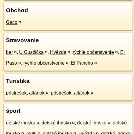
Obchod
Geco
¤
Stravovanie
bar
¤
,
U Gustlíčka
¤
,
Hvězda
¤
,
rýchle občerstvenie
¤
,
El
Paso
¤
,
rýchle občerstvenie
¤
,
El Pancho
¤
Turistika
prístrešok, altánok
¤
,
prístrešok, altánok
¤
šport
detské ihrisko
¤
,
detské ihrisko
¤
,
detské ihrisko
¤
,
detské
ihrisko
¤
,
multi
¤
,
detské ihrisko
¤
,
Hvězda
¤
,
detské ihrisko