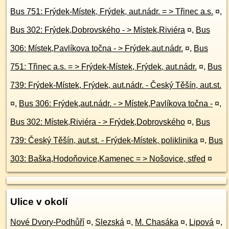
Bus 751: Frýdek-Místek, Frýdek, aut.nádr. = > Třinec a.s.
¤
,
Bus 302: Frýdek,Dobrovského - > Místek,Riviéra
¤
,
Bus
306: Místek,Pavlíkova točna - > Frýdek,aut.nádr.
¤
,
Bus
751: Třinec a.s. = > Frýdek-Místek, Frýdek, aut.nádr.
¤
,
Bus
739: Frýdek-Místek, Frýdek, aut.nádr. - Český Těšín, aut.st.
¤
,
Bus 306: Frýdek,aut.nádr. - > Místek,Pavlíkova točna -
¤
,
Bus 302: Místek,Riviéra - > Frýdek,Dobrovského
¤
,
Bus
739: Český Těšín, aut.st. - Frýdek-Místek, poliklinika
¤
,
Bus
303: Baška,Hodoňovice,Kamenec = > Nošovice, střed
¤
Ulice v okolí
Nové Dvory-Podhůří
¤
,
Slezská
¤
,
M. Chasáka
¤
,
Lipová
¤
,