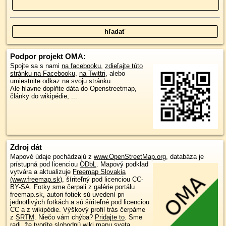
Podpor projekt OMA:
Spojte sa s nami
na facebooku
,
zdieľajte túto
stránku na Facebooku
,
na Twittri
, alebo
umiestnite odkaz na svoju stránku.
Ale hlavne doplňte dáta do Openstreetmap,
články do wikipédie, ...
Zdroj dát
Mapové údaje pochádzajú z
www.OpenStreetMap.org
, databáza je
prístupná pod licenciou
ODbL
.
Mapový podklad
vytvára a aktualizuje
Freemap Slovakia
(www.freemap.sk)
, šíriteľný pod licenciou CC-
BY-SA. Fotky sme čerpali z galérie portálu
freemap.sk, autori fotiek sú uvedení pri
jednotlivých fotkách a sú šíriteľné pod licenciou
CC a z wikipédie. Výškový profil trás čerpáme
z
SRTM
. Niečo vám chýba?
Pridajte to
. Sme
radi, že tvoríte slobodnú wiki mapu sveta.