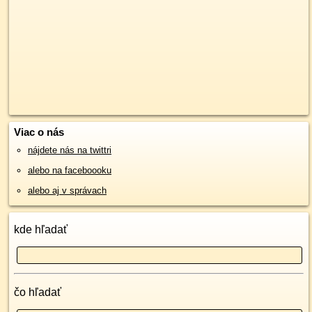
Viac o nás
nájdete nás na twittri
alebo na faceboooku
alebo aj v správach
kde hľadať
čo hľadať