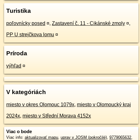
Turistika
poľovnícky posed
¤
,
Zastavení č. 11 - Cikánské zmoly
¤
,
PP U strejčkova lomu
¤
Príroda
výhľad
¤
V kategóriách
miesto v okres Olomouc 1079x
,
miesto v Olomoucký kraj
2024x
,
miesto v Střední Morava 4152x
Viac o bode
Viac info:
aktualizovať mapu
,
uprav v JOSM (pokročilé)
,
9779065632
,