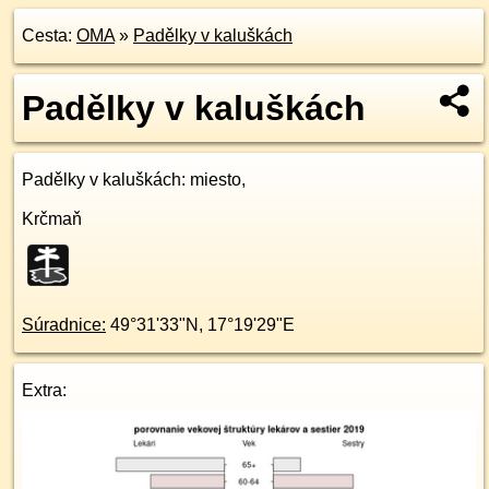
Cesta:
OMA
»
Padělky v kaluškách
Padělky v kaluškách
Padělky v kaluškách
: miesto,
Krčmaň
Súradnice:
49°31'33"N
,
17°19'29"E
Extra: