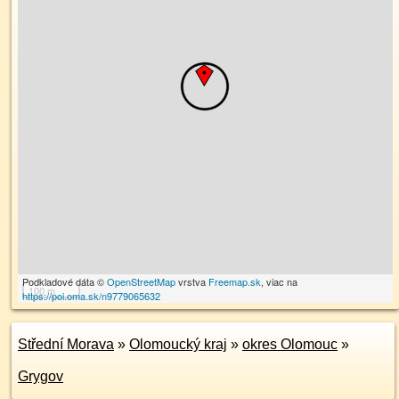
Podkladové dáta ©
OpenStreetMap
vrstva
Freemap.sk
, viac na
100 m
https://poi.oma.sk/n9779065632
Střední Morava
»
Olomoucký kraj
»
okres Olomouc
»
Grygov