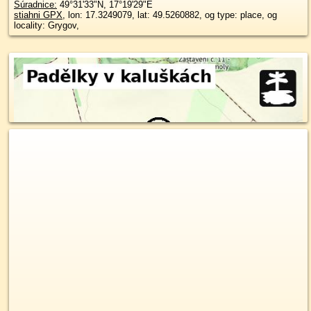
Súradnice:
49°31'33"N
,
17°19'29"E
stiahni GPX
, lon: 17.3249079, lat: 49.5260882, og type: place, og
locality: Grygov,