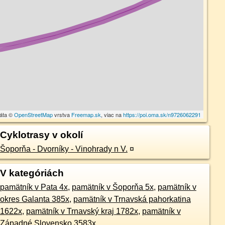
dáta ©
OpenStreetMap
vrstva
Freemap.sk
, viac na
https://poi.oma.sk/n9726062291
Cyklotrasy v okolí
Šoporňa - Dvorníky - Vinohrady n V.
¤
V kategóriách
pamätník v Pata 4x
,
pamätník v Šoporňa 5x
,
pamätník v
okres Galanta 385x
,
pamätník v Trnavská pahorkatina
1622x
,
pamätník v Trnavský kraj 1782x
,
pamätník v
Západné Slovensko 3583x