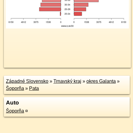
Západné Slovensko
»
Trnavský kraj
»
okres Galanta
»
Šoporňa
»
Pata
Auto
Šoporňa
¤