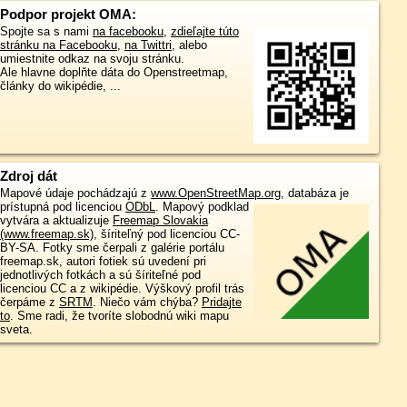
Podpor projekt OMA:
Spojte sa s nami
na facebooku
,
zdieľajte túto
stránku na Facebooku
,
na Twittri
, alebo
umiestnite odkaz na svoju stránku.
Ale hlavne doplňte dáta do Openstreetmap,
články do wikipédie, ...
Zdroj dát
Mapové údaje pochádzajú z
www.OpenStreetMap.org
, databáza je
prístupná pod licenciou
ODbL
.
Mapový podklad
vytvára a aktualizuje
Freemap Slovakia
(www.freemap.sk)
, šíriteľný pod licenciou CC-
BY-SA. Fotky sme čerpali z galérie portálu
freemap.sk, autori fotiek sú uvedení pri
jednotlivých fotkách a sú šíriteľné pod
licenciou CC a z wikipédie. Výškový profil trás
čerpáme z
SRTM
. Niečo vám chýba?
Pridajte
to
. Sme radi, že tvoríte slobodnú wiki mapu
sveta.