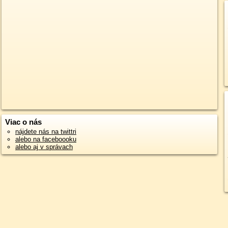
Viac o nás
nájdete nás na twittri
alebo na faceboooku
alebo aj v správach