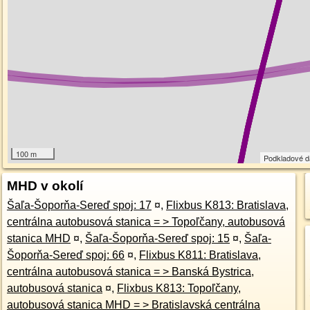
100 m
Podkladové 
MHD v okolí
Šaľa-Šoporňa-Sereď spoj: 17
¤
,
Flixbus K813: Bratislava,
centrálna autobusová stanica = > Topoľčany, autobusová
stanica MHD
¤
,
Šaľa-Šoporňa-Sereď spoj: 15
¤
,
Šaľa-
Šoporňa-Sereď spoj: 66
¤
,
Flixbus K811: Bratislava,
centrálna autobusová stanica = > Banská Bystrica,
autobusová stanica
¤
,
Flixbus K813: Topoľčany,
autobusová stanica MHD = > Bratislavská centrálna