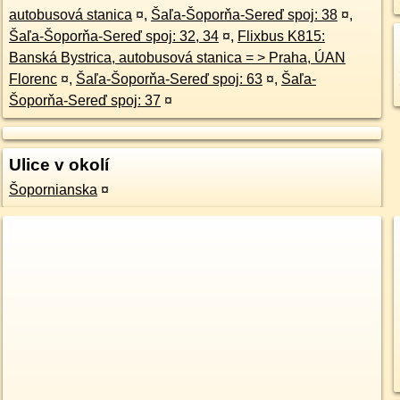
autobusová stanica
¤
,
Šaľa-Šoporňa-Sereď spoj: 38
¤
,
Šaľa-Šoporňa-Sereď spoj: 32, 34
¤
,
Flixbus K815:
Banská Bystrica, autobusová stanica = > Praha, ÚAN
Florenc
¤
,
Šaľa-Šoporňa-Sereď spoj: 63
¤
,
Šaľa-
Šoporňa-Sereď spoj: 37
¤
Ulice v okolí
Šopornianska
¤