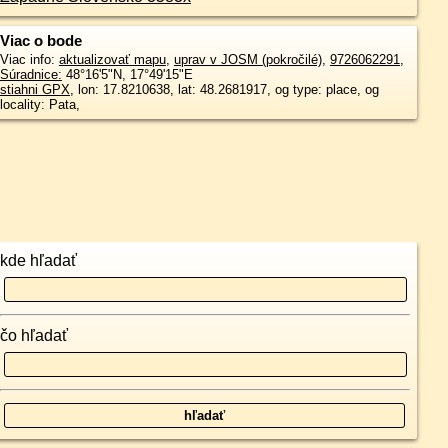
Viac o bode
Viac info:
aktualizovať mapu
,
uprav v JOSM (pokročilé)
,
9726062291
,
Súradnice:
48°16'5"N
,
17°49'15"E
stiahni GPX
, lon: 17.8210638, lat: 48.2681917, og type: place, og
locality: Pata,
kde hľadať
čo hľadať