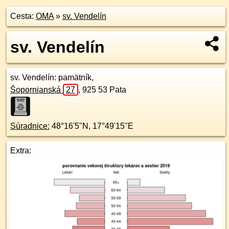
Cesta:
OMA
»
sv. Vendelín
sv. Vendelín
sv. Vendelín
: pamätník,
Šopornianská
27
,
925 53
Pata
Súradnice:
48°16'5"N
,
17°49'15"E
Extra: