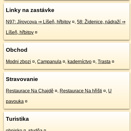
Linky na zastávke
N97: Jírovcova ⇒ Líšeň, hřbitov
¤
,
58: Židenice, nádraží ⇒
Líšeň, hřbitov
¤
Obchod
Modni zbozi
¤
,
Campanula
¤
,
kaderníctvo
¤
,
Trasta
¤
Stravovanie
Restaurace Na Chajdě
¤
,
Restaurace Na hřišti
¤
,
U
pavouka
¤
Turistika
ohnisko
¤
,
studňa
¤