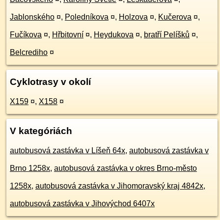
Jablonského
¤
,
Poledníkova
¤
,
Holzova
¤
,
Kučerova
¤
,
Fučíkova
¤
,
Hřbitovní
¤
,
Heydukova
¤
,
bratří Pelíšků
¤
,
Belcrediho
¤
Cyklotrasy v okolí
X159
¤
,
X158
¤
V kategóriách
autobusová zastávka v Líšeň 64x
,
autobusová zastávka v
Brno 1258x
,
autobusová zastávka v okres Brno-město
1258x
,
autobusová zastávka v Jihomoravský kraj 4842x
,
autobusová zastávka v Jihovýchod 6407x