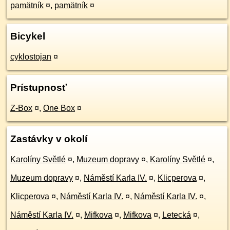
pamätník
¤
,
pamätník
¤
Bicykel
cyklostojan
¤
Prístupnosť
Z-Box
¤
,
One Box
¤
Zastávky v okolí
Karolíny Světlé
¤
,
Muzeum dopravy
¤
,
Karolíny Světlé
¤
,
Muzeum dopravy
¤
,
Náměstí Karla IV.
¤
,
Klicperova
¤
,
Klicperova
¤
,
Náměstí Karla IV.
¤
,
Náměstí Karla IV.
¤
,
Náměstí Karla IV.
¤
,
Mifkova
¤
,
Mifkova
¤
,
Letecká
¤
,