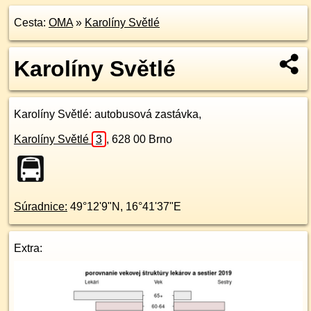
Cesta:
OMA
»
Karolíny Světlé
Karolíny Světlé
Karolíny Světlé
: autobusová zastávka,
Karolíny Světlé
3
,
628 00
Brno
Súradnice:
49°12'9"N
,
16°41'37"E
Extra: