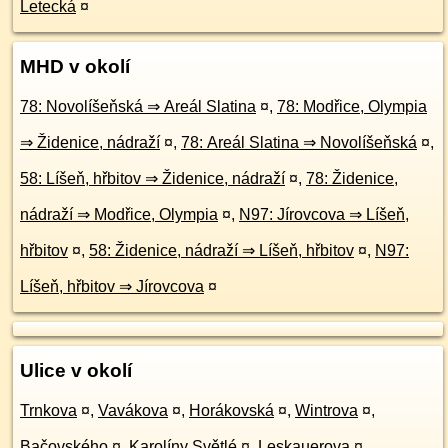
Letecká
¤
MHD v okolí
78: Novolíšeňská ⇒ Areál Slatina
¤
,
78: Modřice, Olympia
⇒ Židenice, nádraží
¤
,
78: Areál Slatina ⇒ Novolíšeňská
¤
,
58: Líšeň, hřbitov ⇒ Židenice, nádraží
¤
,
78: Židenice,
nádraží ⇒ Modřice, Olympia
¤
,
N97: Jírovcova ⇒ Líšeň,
hřbitov
¤
,
58: Židenice, nádraží ⇒ Líšeň, hřbitov
¤
,
N97:
Líšeň, hřbitov ⇒ Jírovcova
¤
Ulice v okolí
Trnkova
¤
,
Vavákova
¤
,
Horákovská
¤
,
Wintrova
¤
,
Bačovského
¤
,
Karolíny Světlé
¤
,
Leskauerova
¤
,