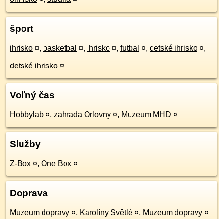
šport
ihrisko
¤
,
basketbal
¤
,
ihrisko
¤
,
futbal
¤
,
detské ihrisko
¤
,
detské ihrisko
¤
Voľný čas
Hobbylab
¤
,
zahrada Orlovny
¤
,
Muzeum MHD
¤
Služby
Z-Box
¤
,
One Box
¤
Doprava
Muzeum dopravy
¤
,
Karolíny Světlé
¤
,
Muzeum dopravy
¤