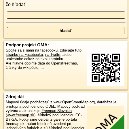
čo hľadať
Podpor projekt OMA:
Spojte sa s nami
na facebooku
,
zdieľajte túto
stránku na Facebooku
,
na Twittri
, alebo
umiestnite odkaz na svoju stránku.
Ale hlavne doplňte dáta do Openstreetmap,
články do wikipédie, ...
Zdroj dát
Mapové údaje pochádzajú z
www.OpenStreetMap.org
, databáza je
prístupná pod licenciou
ODbL
.
Mapový podklad
vytvára a aktualizuje
Freemap Slovakia
(www.freemap.sk)
, šíriteľný pod licenciou CC-
BY-SA. Fotky sme čerpali z galérie portálu
freemap.sk, autori fotiek sú uvedení pri
jednotlivých fotkách a sú šíriteľné pod licenciou