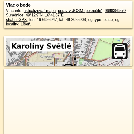
Viac o bode
Viac info:
aktualizovať mapu
,
uprav v JOSM (pokročilé)
,
9698389570
,
Súradnice:
49°12'9"N
,
16°41'37"E
stiahni GPX
, lon: 16.6936947, lat: 49.2025908, og type: place, og
locality: Líšeň,