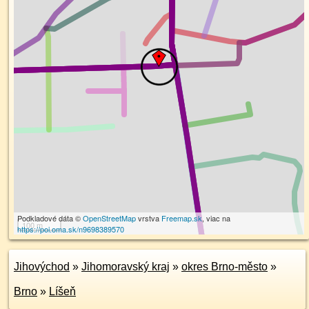
Podkladové dáta ©
OpenStreetMap
vrstva
Freemap.sk
, viac na
100 m
https://poi.oma.sk/n9698389570
Jihovýchod
»
Jihomoravský kraj
»
okres Brno-město
»
Brno
»
Líšeň