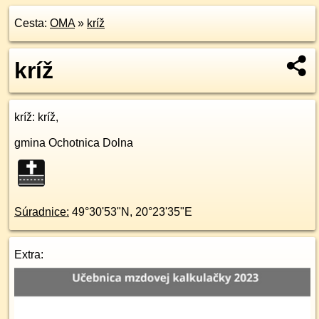
Cesta:
OMA
»
kríž
kríž
kríž
: kríž,
gmina Ochotnica Dolna
Súradnice:
49°30'53"N
,
20°23'35"E
Extra: