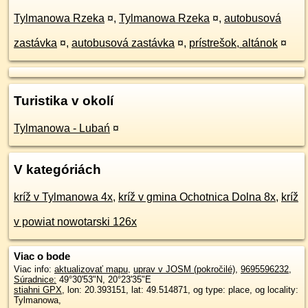
Tylmanowa Rzeka
¤
,
Tylmanowa Rzeka
¤
,
autobusová
zastávka
¤
,
autobusová zastávka
¤
,
prístrešok, altánok
¤
Turistika v okolí
Tylmanowa - Lubań
¤
V kategóriách
kríž v Tylmanowa 4x
,
kríž v gmina Ochotnica Dolna 8x
,
kríž
v powiat nowotarski 126x
Viac o bode
Viac info:
aktualizovať mapu
,
uprav v JOSM (pokročilé)
,
9695596232
,
Súradnice:
49°30'53"N
,
20°23'35"E
stiahni GPX
, lon: 20.393151, lat: 49.514871, og type: place, og locality:
Tylmanowa,