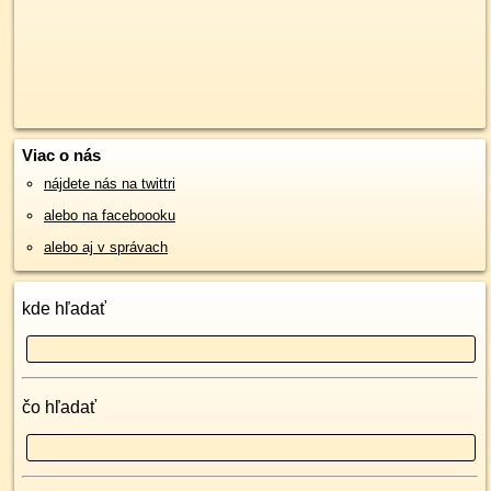
Viac o nás
nájdete nás na twittri
alebo na faceboooku
alebo aj v správach
kde hľadať
čo hľadať