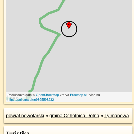
Podkladové dáta ©
OpenStreetMap
vrstva
Freemap.sk
, viac na
100 m
https://poi.oma.sk/n9695596232
powiat nowotarski
»
gmina Ochotnica Dolna
»
Tylmanowa
Turistika