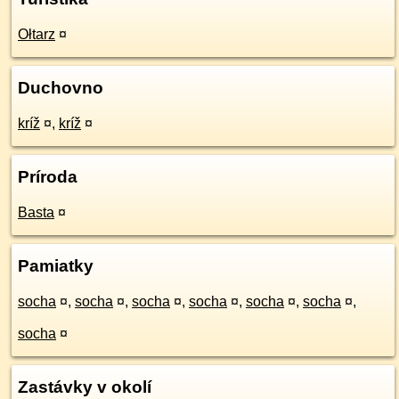
Ołtarz
¤
Duchovno
kríž
¤
,
kríž
¤
Príroda
Basta
¤
Pamiatky
socha
¤
,
socha
¤
,
socha
¤
,
socha
¤
,
socha
¤
,
socha
¤
,
socha
¤
Zastávky v okolí