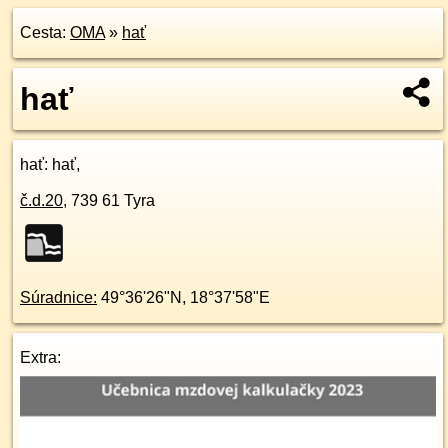
Cesta:
OMA
»
hať
hať
hať
: hať,
č.d.
20
,
739 61
Tyra
Súradnice:
49°36'26"N
,
18°37'58"E
Extra: