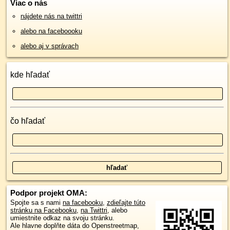
Viac o nás
nájdete nás na twittri
alebo na faceboooku
alebo aj v správach
kde hľadať
čo hľadať
Podpor projekt OMA:
Spojte sa s nami
na facebooku
,
zdieľajte túto
stránku na Facebooku
,
na Twittri
, alebo
umiestnite odkaz na svoju stránku.
Ale hlavne doplňte dáta do Openstreetmap,