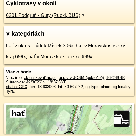
Cyklotrasy v okolí
6201 Podgruň - Guty (Rucki, BUS)
¤
V kategóriách
hať v okres Frýdek-Místek 306x
,
hať v Moravskoslezský
kraj 699x
,
hať v Moravsko-sliezsko 699x
Viac o bode
Viac info:
aktualizovať mapu
,
uprav v JOSM (pokročilé)
,
962249790
,
Súradnice:
49°36'26"N
,
18°37'58"E
stiahni GPX
, lon: 18.633006, lat: 49.607242, og type: place, og locality:
Tyra,