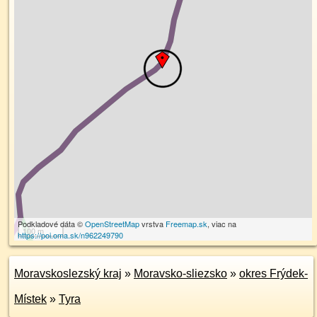
Podkladové dáta ©
OpenStreetMap
vrstva
Freemap.sk
, viac na
100 m
https://poi.oma.sk/n962249790
Moravskoslezský kraj
»
Moravsko-sliezsko
»
okres Frýdek-
Místek
»
Tyra