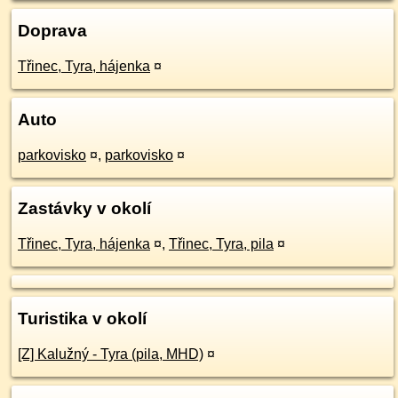
Doprava
Třinec, Tyra, hájenka
¤
Auto
parkovisko
¤
,
parkovisko
¤
Zastávky v okolí
Třinec, Tyra, hájenka
¤
,
Třinec, Tyra, pila
¤
Turistika v okolí
[Z] Kalužný - Tyra (pila, MHD)
¤