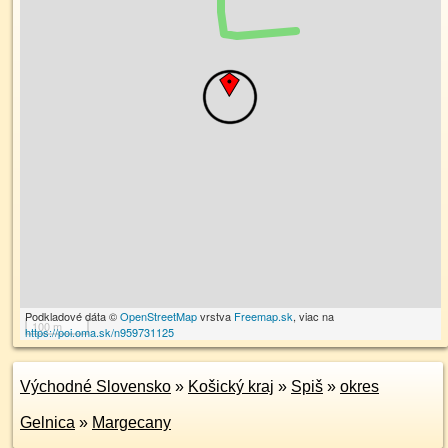
Podkladové dáta ©
OpenStreetMap
vrstva
Freemap.sk
, viac na
100 m
https://poi.oma.sk/n959731125
Východné Slovensko
»
Košický kraj
»
Spiš
»
okres
Gelnica
»
Margecany