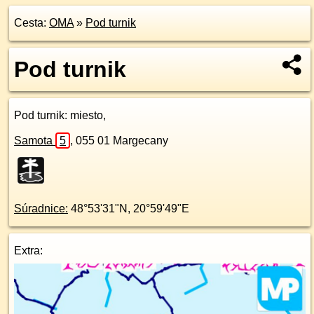
Cesta:
OMA
»
Pod turnik
Pod turnik
Pod turnik
: miesto,
Samota
5
,
055 01
Margecany
Súradnice:
48°53'31"N
,
20°59'49"E
Extra: