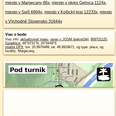
miesto v Margecany 86x
,
miesto v okres Gelnica 1124x
,
miesto v Spiš 6994x
,
miesto v Košický kraj 12233x
,
miesto
v Východné Slovensko 31644x
Viac o bode
Viac info:
aktualizovať mapu
,
uprav v JOSM (pokročilé)
,
959731125
,
Súradnice:
48°53'31"N
,
20°59'49"E
stiahni GPX
, lon: 20.9970499, lat: 48.8919671, og type: place, og
locality: Margecany,