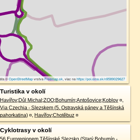
dáta ©
OpenStreetMap
vrstva
Freemap.sk
, viac na
https://poi.oma.sk/n9589029627
Turistika v okolí
Havířov;Důl Michal;ZOO;Bohumín;Antošovice;Koblov
¤
,
Via Czechia - Slezskem (5. Ostravská pánev a Těšínská
pahorkatina)
¤
,
Havířov;Chotěbuz
¤
Cyklotrasy v okolí
56 Euroregionem Těšínské Slezsko (Starý Bohumín -