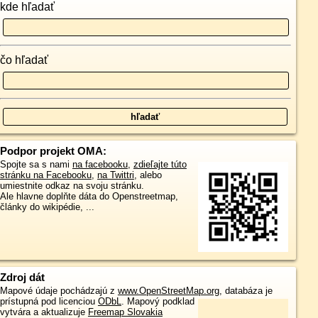
kde hľadať
čo hľadať
Podpor projekt OMA:
Spojte sa s nami
na facebooku
,
zdieľajte túto
stránku na Facebooku
,
na Twittri
, alebo
umiestnite odkaz na svoju stránku.
Ale hlavne doplňte dáta do Openstreetmap,
články do wikipédie, ...
Zdroj dát
Mapové údaje pochádzajú z
www.OpenStreetMap.org
, databáza je
prístupná pod licenciou
ODbL
.
Mapový podklad
vytvára a aktualizuje
Freemap Slovakia