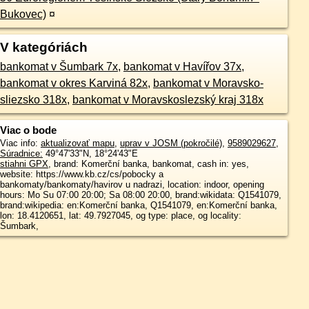
Bukovec)
¤
V kategóriách
bankomat v Šumbark 7x
,
bankomat v Havířov 37x
,
bankomat v okres Karviná 82x
,
bankomat v Moravsko-
sliezsko 318x
,
bankomat v Moravskoslezský kraj 318x
Viac o bode
Viac info:
aktualizovať mapu
,
uprav v JOSM (pokročilé)
,
9589029627
,
Súradnice:
49°47'33"N
,
18°24'43"E
stiahni GPX
, brand: Komerční banka, bankomat, cash in: yes,
website: https://www.kb.cz/cs/pobocky a
bankomaty/bankomaty/havirov u nadrazi, location: indoor, opening
hours: Mo Su 07:00 20:00; Sa 08:00 20:00, brand:wikidata: Q1541079,
brand:wikipedia: en:Komerční banka, Q1541079, en:Komerční banka,
lon: 18.4120651, lat: 49.7927045, og type: place, og locality:
Šumbark,