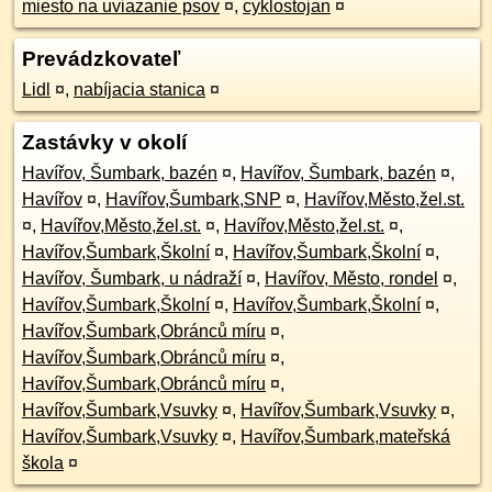
miesto na uviazanie psov
¤
,
cyklostojan
¤
Prevádzkovateľ
Lidl
¤
,
nabíjacia stanica
¤
Zastávky v okolí
Havířov, Šumbark, bazén
¤
,
Havířov, Šumbark, bazén
¤
,
Havířov
¤
,
Havířov,Šumbark,SNP
¤
,
Havířov,Město,žel.st.
¤
,
Havířov,Město,žel.st.
¤
,
Havířov,Město,žel.st.
¤
,
Havířov,Šumbark,Školní
¤
,
Havířov,Šumbark,Školní
¤
,
Havířov, Šumbark, u nádraží
¤
,
Havířov, Město, rondel
¤
,
Havířov,Šumbark,Školní
¤
,
Havířov,Šumbark,Školní
¤
,
Havířov,Šumbark,Obránců míru
¤
,
Havířov,Šumbark,Obránců míru
¤
,
Havířov,Šumbark,Obránců míru
¤
,
Havířov,Šumbark,Vsuvky
¤
,
Havířov,Šumbark,Vsuvky
¤
,
Havířov,Šumbark,Vsuvky
¤
,
Havířov,Šumbark,mateřská
škola
¤