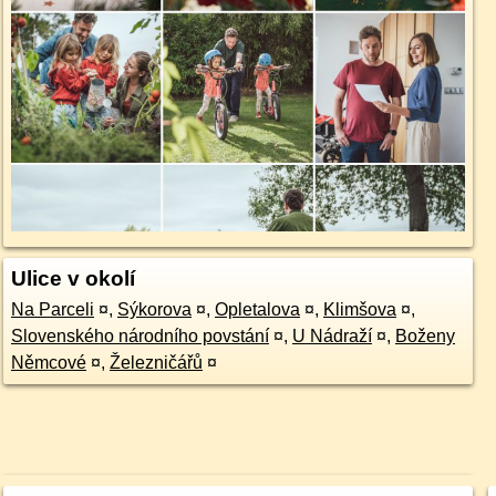
Ulice v okolí
Na Parceli
¤
,
Sýkorova
¤
,
Opletalova
¤
,
Klimšova
¤
,
Slovenského národního povstání
¤
,
U Nádraží
¤
,
Boženy
Němcové
¤
,
Železničářů
¤