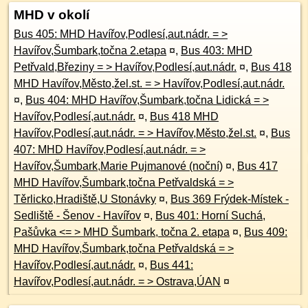
MHD v okolí
Bus 405: MHD Havířov,Podlesí,aut.nádr. = >
Havířov,Šumbark,točna 2.etapa
¤
,
Bus 403: MHD
Petřvald,Březiny = > Havířov,Podlesí,aut.nádr.
¤
,
Bus 418
MHD Havířov,Město,žel.st. = > Havířov,Podlesí,aut.nádr.
¤
,
Bus 404: MHD Havířov,Šumbark,točna Lidická = >
Havířov,Podlesí,aut.nádr.
¤
,
Bus 418 MHD
Havířov,Podlesí,aut.nádr. = > Havířov,Město,žel.st.
¤
,
Bus
407: MHD Havířov,Podlesí,aut.nádr. = >
Havířov,Šumbark,Marie Pujmanové (noční)
¤
,
Bus 417
MHD Havířov,Šumbark,točna Petřvaldská = >
Těrlicko,Hradiště,U Stonávky
¤
,
Bus 369 Frýdek-Místek -
Sedliště - Šenov - Havířov
¤
,
Bus 401: Horní Suchá,
Pašůvka <= > MHD Šumbark, točna 2. etapa
¤
,
Bus 409:
MHD Havířov,Šumbark,točna Petřvaldská = >
Havířov,Podlesí,aut.nádr.
¤
,
Bus 441:
Havířov,Podlesí,aut.nádr. = > Ostrava,ÚAN
¤