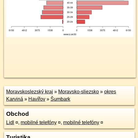
Moravskoslezský kraj
»
Moravsko-sliezsko
»
okres
Karviná
»
Havířov
»
Šumbark
Obchod
Lidl
¤
,
mobilné telefóny
¤
,
mobilné telefóny
¤
Turistika