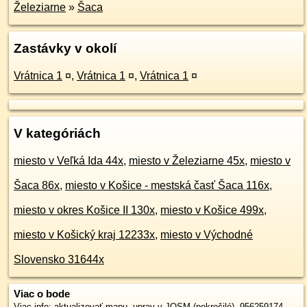
Železiarne
»
Šaca
Zastávky v okolí
Vrátnica 1
¤
,
Vrátnica 1
¤
,
Vrátnica 1
¤
V kategóriách
miesto v Veľká Ida 44x
,
miesto v Železiarne 45x
,
miesto v
Šaca 86x
,
miesto v Košice - mestská časť Šaca 116x
,
miesto v okres Košice II 130x
,
miesto v Košice 499x
,
miesto v Košický kraj 12233x
,
miesto v Východné
Slovensko 31644x
Viac o bode
Viac info:
aktualizovať mapu
,
uprav v JOSM (pokročilé)
,
956259174
,