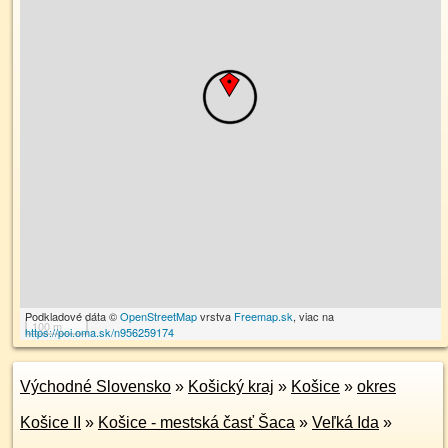
Podkladové dáta ©
OpenStreetMap
vrstva
Freemap.sk
, viac na
100 m
https://poi.oma.sk/n956259174
Východné Slovensko
»
Košický kraj
»
Košice
»
okres
Košice II
»
Košice - mestská časť Šaca
»
Veľká Ida
»