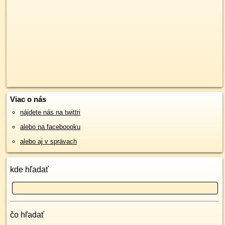
Viac o nás
nájdete nás na twittri
alebo na faceboooku
alebo aj v správach
kde hľadať
čo hľadať