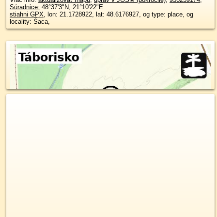
Súradnice:
48°37'3"N
,
21°10'22"E
stiahni GPX
, lon: 21.1728922, lat: 48.6176927, og type: place, og
locality: Šaca,