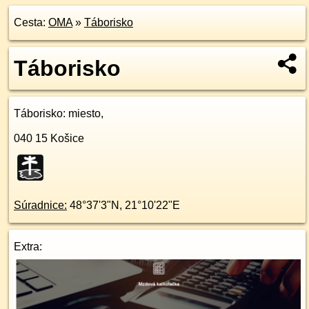
Cesta:
OMA
»
Táborisko
Táborisko
Táborisko
: miesto,
040 15
Košice
Súradnice:
48°37'3"N
,
21°10'22"E
Extra: