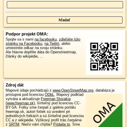
Podpor projekt OMA:
Spojte sa s nami
na facebooku
,
zdieľajte túto
stránku na Facebooku
,
na Twittri
, alebo
umiestnite odkaz na svoju stránku.
Ale hlavne doplňte dáta do Openstreetmap,
články do wikipédie, ...
Zdroj dát
Mapové údaje pochádzajú z
www.OpenStreetMap.org
, databáza je
prístupná pod licenciou
ODbL
.
Mapový podklad
vytvára a aktualizuje
Freemap Slovakia
(www.freemap.sk)
, šíriteľný pod licenciou CC-
BY-SA. Fotky sme čerpali z galérie portálu
freemap.sk, autori fotiek sú uvedení pri
jednotlivých fotkách a sú šíriteľné pod licenciou
CC a z wikipédie. Výškový profil trás čerpáme
z
SRTM
. Niečo vám chýba?
Pridajte to
. Sme