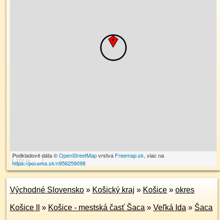
Podkladové dáta ©
OpenStreetMap
vrstva
Freemap.sk
, viac na
100 m
https://poi.oma.sk/n956259098
Východné Slovensko
»
Košický kraj
»
Košice
»
okres
Košice II
»
Košice - mestská časť Šaca
»
Veľká Ida
»
Šaca