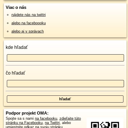
Viac o nás
nájdete nás na twittri
alebo na faceboooku
alebo aj v správach
kde hľadať
čo hľadať
Podpor projekt OMA:
Spojte sa s nami
na facebooku
,
zdieľajte túto
stránku na Facebooku
,
na Twittri
, alebo
umiestnite odkaz na svoju stránku.