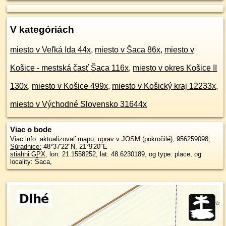
V kategóriách
miesto v Veľká Ida 44x
,
miesto v Šaca 86x
,
miesto v
Košice - mestská časť Šaca 116x
,
miesto v okres Košice II
130x
,
miesto v Košice 499x
,
miesto v Košický kraj 12233x
,
miesto v Východné Slovensko 31644x
Viac o bode
Viac info:
aktualizovať mapu
,
uprav v JOSM (pokročilé)
,
956259098
,
Súradnice:
48°37'22"N
,
21°9'20"E
stiahni GPX
, lon: 21.1558252, lat: 48.6230189, og type: place, og
locality: Šaca,