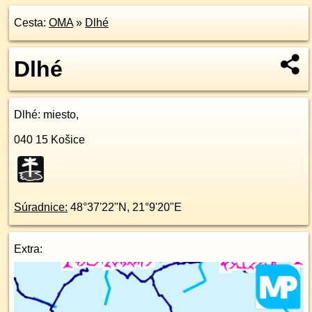
Cesta:
OMA
»
Dlhé
Dlhé
Dlhé
: miesto,
040 15
Košice
Súradnice:
48°37'22"N
,
21°9'20"E
Extra: