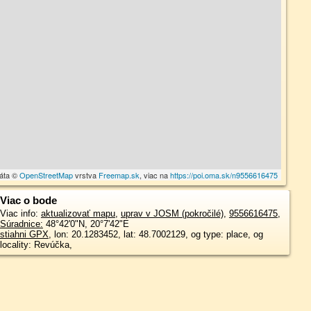
dáta ©
OpenStreetMap
vrstva
Freemap.sk
, viac na
https://poi.oma.sk/n9556616475
Viac o bode
Viac info:
aktualizovať mapu
,
uprav v JOSM (pokročilé)
,
9556616475
,
Súradnice:
48°42'0"N
,
20°7'42"E
stiahni GPX
, lon: 20.1283452, lat: 48.7002129, og type: place, og
locality: Revúčka,