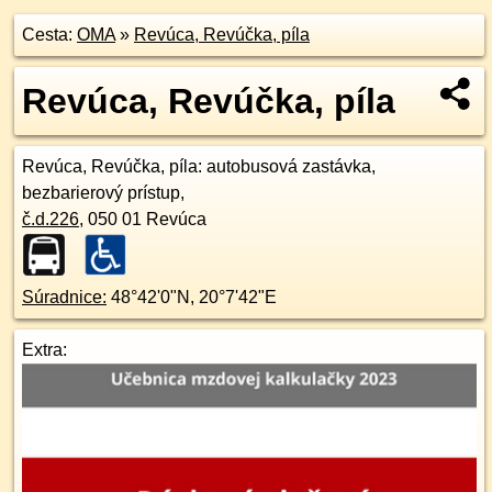
Cesta:
OMA
»
Revúca, Revúčka, píla
Revúca, Revúčka, píla
Revúca, Revúčka, píla
: autobusová zastávka,
bezbarierový prístup,
č.d.
226
,
050 01
Revúca
Súradnice:
48°42'0"N
,
20°7'42"E
Extra: