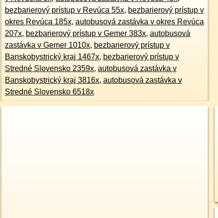
bezbarierový prístup v Revúca 55x
,
bezbarierový prístup v
okres Revúca 185x
,
autobusová zastávka v okres Revúca
207x
,
bezbarierový prístup v Gemer 383x
,
autobusová
zastávka v Gemer 1010x
,
bezbarierový prístup v
Banskobystrický kraj 1467x
,
bezbarierový prístup v
Stredné Slovensko 2359x
,
autobusová zastávka v
Banskobystrický kraj 3816x
,
autobusová zastávka v
Stredné Slovensko 6518x