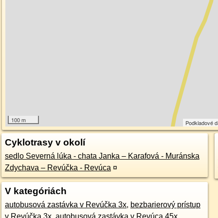
100 m
Podkladové 
Cyklotrasy v okolí
sedlo Severná lúka - chata Janka – Karafová - Muránska
Zdychava – Revúčka - Revúca
¤
V kategóriách
autobusová zastávka v Revúčka 3x
,
bezbarierový prístup
v Revúčka 3x
,
autobusová zastávka v Revúca 45x
,