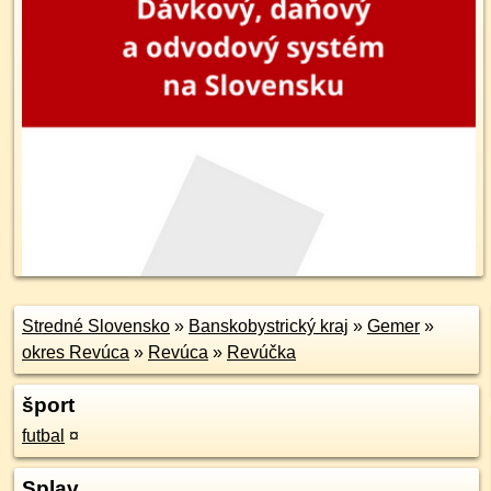
Stredné Slovensko
»
Banskobystrický kraj
»
Gemer
»
okres Revúca
»
Revúca
»
Revúčka
šport
futbal
¤
Splav