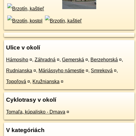
Ulice v okolí
Hámosiho
¤
,
Záhradná
¤
,
Gemerská
¤
,
Berzehorská
¤
,
Rudnianska
¤
,
Máriássyho námestie
¤
,
Smreková
¤
,
Topoľová
¤
,
Kružnianska
¤
Cyklotrasy v okolí
Tornaľa, kúpalisko - Drnava
¤
V kategóriách