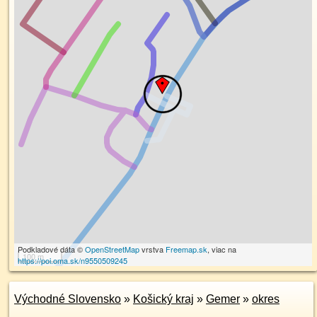
Podkladové dáta ©
OpenStreetMap
vrstva
Freemap.sk
, viac na
100 m
https://poi.oma.sk/n9550509245
Východné Slovensko
»
Košický kraj
»
Gemer
»
okres