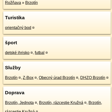
Rožňava
»
Brzotín
Turistika
orientačný bod
¤
šport
detské ihrisko
¤
,
futbal
¤
Služby
Brzotín
¤
,
Z-Box
¤
,
Obecný úrad Brzotín
¤
,
DHZO Brzotín
¤
Doprava
Brzotín, Jednota
¤
,
Brzotín, rázcestie Kružná
¤
,
Brzotín,
rázcestie Kružná
¤