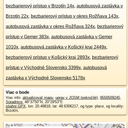
bezbarierový prístup v Brzotín 14x
,
autobusová zastávka v
Brzotín 22x
,
bezbarierový prístup v okres Rožňava 143x
,
autobusová zastávka v okres Rožňava 324x
,
bezbarierový
prístup v Gemer 383x
,
autobusová zastávka v Gemer
1010x
,
autobusová zastávka v Košický kraj 2449x
,
bezbarierový prístup v Košický kraj 2893x
,
bezbarierový
prístup v Východné Slovensko 3399x
,
autobusová
zastávka v Východné Slovensko 5178x
Viac o bode
Viac info:
aktualizovať mapu
,
uprav v JOSM (pokročilé)
,
9550509245
,
Súradnice:
48°37'50"N
,
20°29'53"E
stiahni GPX
, lon: 20.49818, lat: 48.6306217, og type: place, og locality:
Brzotín,