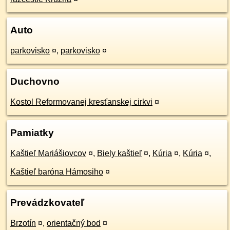
Auto
parkovisko
¤
,
parkovisko
¤
Duchovno
Kostol Reformovanej kresťanskej cirkvi
¤
Pamiatky
Kaštieľ Mariášiovcov
¤
,
Biely kaštieľ
¤
,
Kúria
¤
,
Kúria
¤
,
Kaštieľ baróna Hámosiho
¤
Prevádzkovateľ
Brzotín
¤
,
orientačný bod
¤