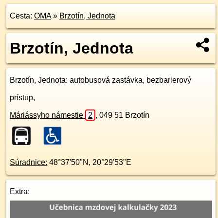
Cesta:
OMA
»
Brzotín, Jednota
Brzotín, Jednota
Brzotín, Jednota
: autobusová zastávka, bezbarierový
prístup,
Máriássyho námestie
2
,
049 51
Brzotín
Súradnice:
48°37'50"N
,
20°29'53"E
Extra: