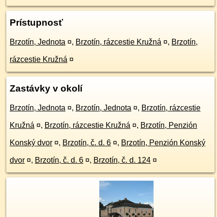
Prístupnosť
Brzotín, Jednota
¤
,
Brzotín, rázcestie Kružná
¤
,
Brzotín,
rázcestie Kružná
¤
Zastávky v okolí
Brzotín, Jednota
¤
,
Brzotín, Jednota
¤
,
Brzotín, rázcestie
Kružná
¤
,
Brzotín, rázcestie Kružná
¤
,
Brzotín, Penzión
Konský dvor
¤
,
Brzotín, č. d. 6
¤
,
Brzotín, Penzión Konský
dvor
¤
,
Brzotín, č. d. 6
¤
,
Brzotín, č. d. 124
¤