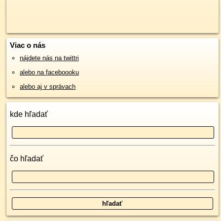
Viac o nás
nájdete nás na twittri
alebo na faceboooku
alebo aj v správach
kde hľadať
čo hľadať