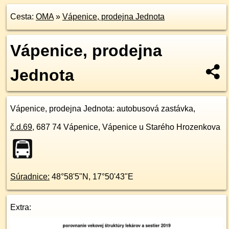
Cesta:
OMA
»
Vápenice, prodejna Jednota
Vápenice, prodejna
Jednota
Vápenice, prodejna Jednota
: autobusová zastávka,
č.d.
69
,
687 74
Vápenice, Vápenice u Starého Hrozenkova
Súradnice:
48°58'5"N
,
17°50'43"E
Extra: