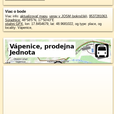
Viac o bode
Viac info:
aktualizovať mapu
,
uprav v JOSM (pokročilé)
,
9537281063
,
Súradnice:
48°58'5"N
,
17°50'43"E
stiahni GPX
, lon: 17.8454679, lat: 48.9681022, og type: place, og
locality: Vápenice,