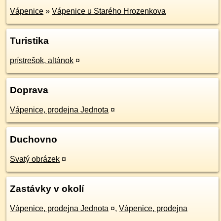
Vápenice
»
Vápenice u Starého Hrozenkova
Turistika
prístrešok, altánok
¤
Doprava
Vápenice, prodejna Jednota
¤
Duchovno
Svatý obrázek
¤
Zastávky v okolí
Vápenice, prodejna Jednota
¤
,
Vápenice, prodejna