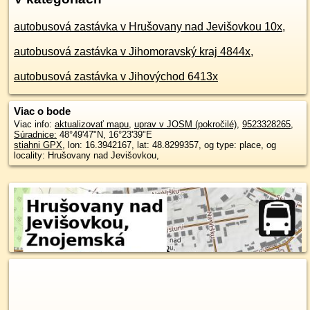
autobusová zastávka v Hrušovany nad Jevišovkou 10x
,
autobusová zastávka v Jihomoravský kraj 4844x
,
autobusová zastávka v Jihovýchod 6413x
Viac o bode
Viac info:
aktualizovať mapu
,
uprav v JOSM (pokročilé)
,
9523328265
,
Súradnice:
48°49'47"N
,
16°23'39"E
stiahni GPX
, lon: 16.3942167, lat: 48.8299357, og type: place, og
locality: Hrušovany nad Jevišovkou,