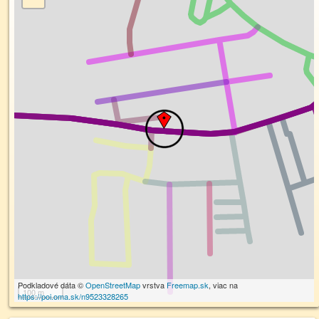
Podkladové dáta ©
OpenStreetMap
vrstva
Freemap.sk
, viac na
100 m
https://poi.oma.sk/n9523328265