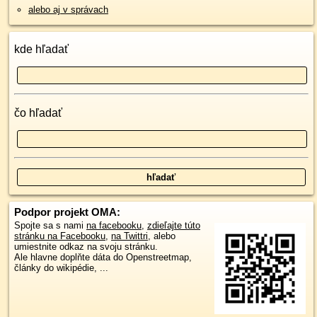
alebo aj v správach
kde hľadať
čo hľadať
Podpor projekt OMA:
Spojte sa s nami
na facebooku
,
zdieľajte túto
stránku na Facebooku
,
na Twittri
, alebo
umiestnite odkaz na svoju stránku.
Ale hlavne doplňte dáta do Openstreetmap,
články do wikipédie, ...