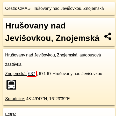
Cesta:
OMA
»
Hrušovany nad Jevišovkou, Znojemská
Hrušovany nad
Jevišovkou, Znojemská
Hrušovany nad Jevišovkou, Znojemská
: autobusová
zastávka,
Znojemská
637
,
671 67
Hrušovany nad Jevišovkou
Súradnice:
48°49'47"N
,
16°23'39"E
Extra: