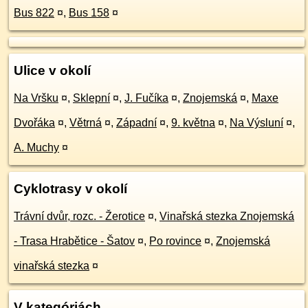
Bus 822
¤
,
Bus 158
¤
Ulice v okolí
Na Vršku
¤
,
Sklepní
¤
,
J. Fučíka
¤
,
Znojemská
¤
,
Maxe
Dvořáka
¤
,
Větrná
¤
,
Západní
¤
,
9. května
¤
,
Na Výsluní
¤
,
A. Muchy
¤
Cyklotrasy v okolí
Trávní dvůr, rozc. - Žerotice
¤
,
Vinařská stezka Znojemská
- Trasa Hrabětice - Šatov
¤
,
Po rovince
¤
,
Znojemská
vinařská stezka
¤
V kategóriách