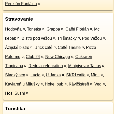
Penzión Fantázia
¤
Stravovanie
Hodovňa
¤
,
Tonetka
¤
,
Grappa
¤
,
Caffé Flórián
¤
,
Mc
kebab
¤
,
Bistro pod vežou
¤
,
Tri šmačky
¤
,
Pod Vežou
¤
,
Ázijské bistro
¤
,
Brick café
¤
,
Caffé Trieste
¤
,
Pizza
Palermo
¤
,
Club 24
¤
,
New Chicago
¤
,
Cukráreň
Tropicana
¤
,
Reduta celebration
¤
,
Minipivovar Tatras
¤
,
Sladký sen
¤
,
Lucia
¤
,
U Janka
¤
,
SKRI caffe
¤
,
Minit
¤
,
Kaviareň u Milušky
¤
,
Hokej pub
¤
,
Kávičkáreň
¤
,
Veg
¤
,
Hosi Sushi
¤
Turistika