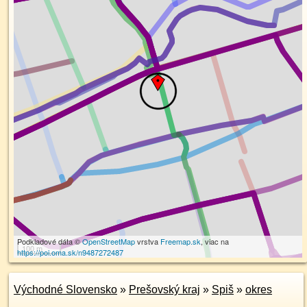
Podkladové dáta ©
OpenStreetMap
vrstva
Freemap.sk
, viac na
100 m
https://poi.oma.sk/n9487272487
Východné Slovensko
»
Prešovský kraj
»
Spiš
»
okres