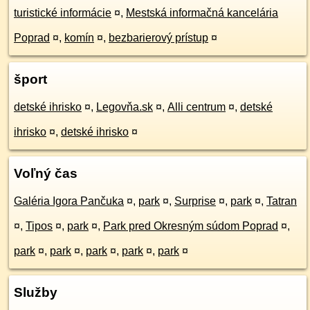
turistické informácie
¤
,
Mestská informačná kancelária
Poprad
¤
,
komín
¤
,
bezbarierový prístup
¤
šport
detské ihrisko
¤
,
Legovňa.sk
¤
,
Alli centrum
¤
,
detské
ihrisko
¤
,
detské ihrisko
¤
Voľný čas
Galéria Igora Pančuka
¤
,
park
¤
,
Surprise
¤
,
park
¤
,
Tatran
¤
,
Tipos
¤
,
park
¤
,
Park pred Okresným súdom Poprad
¤
,
park
¤
,
park
¤
,
park
¤
,
park
¤
,
park
¤
Služby