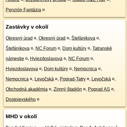
Penzión Fantázia
¤
Zastávky v okolí
Okresný úrad
¤
,
Okresný úrad
¤
,
Štefánikova
¤
,
Štefánikova
¤
,
NC Forum
¤
,
Dom kultúry
¤
,
Tatranské
námestie
¤
,
Hviezdoslavova
¤
,
NC Forum
¤
,
Hviezdoslavova
¤
,
Dom kultúry
¤
,
Nemocnica
¤
,
Nemocnica
¤
,
Levočská
¤
,
Poprad-Tatry
¤
,
Levočská
¤
,
Obchodná akadémia
¤
,
Zimný štadión
¤
,
Poprad AS
¤
,
Dostojevského
¤
MHD v okolí