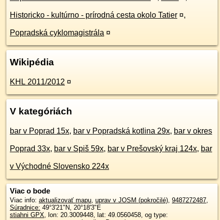
Historicko - kultúrno - prírodná cesta okolo Tatier
¤
,
Popradská cyklomagistrála
¤
Wikipédia
KHL 2011/2012
¤
V kategóriách
bar v Poprad 15x
,
bar v Popradská kotlina 29x
,
bar v okres
Poprad 33x
,
bar v Spiš 59x
,
bar v Prešovský kraj 124x
,
bar
v Východné Slovensko 224x
Viac o bode
Viac info:
aktualizovať mapu
,
uprav v JOSM (pokročilé)
,
9487272487
,
Súradnice:
49°3'21"N
,
20°18'3"E
stiahni GPX
, lon: 20.3009448, lat: 49.0560458, og type: