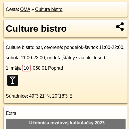
Cesta:
OMA
»
Culture bistro
Culture bistro
Culture bistro
: bar, otvorené: pondelok-štvrtok 11:00-22:00,
sobota 11:00-23:00, nedeľa,štátny sviatok closed,
1. mája
10
,
058 01
Poprad
Súradnice:
49°3'21"N
,
20°18'3"E
Extra: