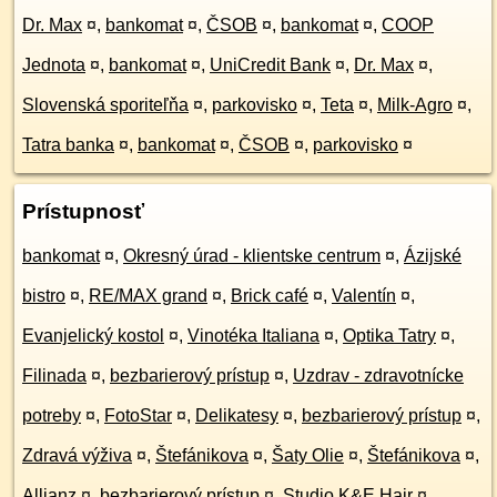
Dr. Max
¤
,
bankomat
¤
,
ČSOB
¤
,
bankomat
¤
,
COOP
Jednota
¤
,
bankomat
¤
,
UniCredit Bank
¤
,
Dr. Max
¤
,
Slovenská sporiteľňa
¤
,
parkovisko
¤
,
Teta
¤
,
Milk-Agro
¤
,
Tatra banka
¤
,
bankomat
¤
,
ČSOB
¤
,
parkovisko
¤
Prístupnosť
bankomat
¤
,
Okresný úrad - klientske centrum
¤
,
Ázijské
bistro
¤
,
RE/MAX grand
¤
,
Brick café
¤
,
Valentín
¤
,
Evanjelický kostol
¤
,
Vinotéka Italiana
¤
,
Optika Tatry
¤
,
Filinada
¤
,
bezbarierový prístup
¤
,
Uzdrav - zdravotnícke
potreby
¤
,
FotoStar
¤
,
Delikatesy
¤
,
bezbarierový prístup
¤
,
Zdravá výživa
¤
,
Štefánikova
¤
,
Šaty Olie
¤
,
Štefánikova
¤
,
Allianz
¤
,
bezbarierový prístup
¤
,
Studio K&E Hair
¤
,