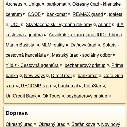
Archeus
¤
,
Uniqa
¤
,
bankomat
¤
,
Okresný úrad - klientske
centrum
¤
,
ČSOB
¤
,
bankomat
¤
,
RE/MAX grand
¤
,
toaleta
¤
,
UOL
¤
,
Skvelacena.sk - vyrobňa reklamy
¤
,
Alianz
¤
,
iLA
cestovná agentúra
¤
,
Advokátska kancelária JUDr. Tibor a
Martin Bašista,
¤
,
MLM reality
¤
,
Daňový úrad
¤
,
Solaris -
cestovná kancelária
¤
,
Mestský úrad - sociálny odbor
¤
,
Yildiz - Cestovná agentúra
¤
,
bezbarierový prístup
¤
,
Prima
banka
¤
,
New ways
¤
,
Direct real
¤
,
bankomat
¤
,
Cora Geo
s.r.o.
¤
,
RECOMP, s.r.o.
¤
,
bankomat
¤
,
FotoStar
¤
,
UniCredit Bank
¤
,
Ok Tours
¤
,
bezbarierový prístup
¤
Doprava
Okresný úrad
¤
,
Okresný úrad
¤
,
Štefánikova
¤
,
Novinový