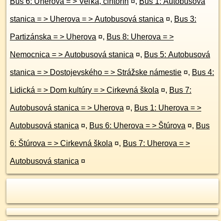
Bus 6: Uherova = > Veľká, cintorín
¤
,
Bus 1: Autobusová
stanica = > Uherova = > Autobusová stanica
¤
,
Bus 3:
Partizánska = > Uherova
¤
,
Bus 8: Uherova = >
Nemocnica = > Autobusová stanica
¤
,
Bus 5: Autobusová
stanica = > Dostojevského = > Strážske námestie
¤
,
Bus 4:
Lidická = > Dom kultúry = > Cirkevná škola
¤
,
Bus 7:
Autobusová stanica = > Uherova
¤
,
Bus 1: Uherova = >
Autobusová stanica
¤
,
Bus 6: Uherova = > Štúrova
¤
,
Bus
6: Štúrova = > Cirkevná škola
¤
,
Bus 7: Uherova = >
Autobusová stanica
¤