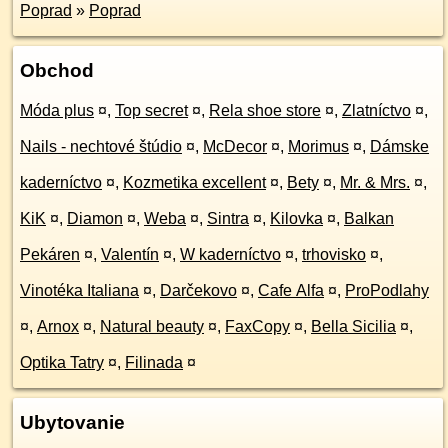
Poprad
»
Poprad
Obchod
Móda plus
¤
,
Top secret
¤
,
Rela shoe store
¤
,
Zlatníctvo
¤
,
Nails - nechtové štúdio
¤
,
McDecor
¤
,
Morimus
¤
,
Dámske
kaderníctvo
¤
,
Kozmetika excellent
¤
,
Bety
¤
,
Mr. & Mrs.
¤
,
KiK
¤
,
Diamon
¤
,
Weba
¤
,
Sintra
¤
,
Kilovka
¤
,
Balkan
Pekáren
¤
,
Valentín
¤
,
W kaderníctvo
¤
,
trhovisko
¤
,
Vinotéka Italiana
¤
,
Darčekovo
¤
,
Cafe Alfa
¤
,
ProPodlahy
¤
,
Arnox
¤
,
Natural beauty
¤
,
FaxCopy
¤
,
Bella Sicilia
¤
,
Optika Tatry
¤
,
Filinada
¤
Ubytovanie