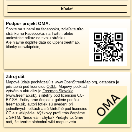
Podpor projekt OMA:
Spojte sa s nami
na facebooku
,
zdieľajte túto
stránku na Facebooku
,
na Twittri
, alebo
umiestnite odkaz na svoju stránku.
Ale hlavne doplňte dáta do Openstreetmap,
články do wikipédie, ...
Zdroj dát
Mapové údaje pochádzajú z
www.OpenStreetMap.org
, databáza je
prístupná pod licenciou
ODbL
.
Mapový podklad
vytvára a aktualizuje
Freemap Slovakia
(www.freemap.sk)
, šíriteľný pod licenciou CC-
BY-SA. Fotky sme čerpali z galérie portálu
freemap.sk, autori fotiek sú uvedení pri
jednotlivých fotkách a sú šíriteľné pod licenciou
CC a z wikipédie. Výškový profil trás čerpáme
z
SRTM
. Niečo vám chýba?
Pridajte to
. Sme
radi, že tvoríte slobodnú wiki mapu sveta.