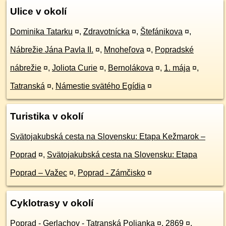
Ulice v okolí
Dominika Tatarku
¤
,
Zdravotnícka
¤
,
Štefánikova
¤
,
Nábrežie Jána Pavla II.
¤
,
Mnoheľova
¤
,
Popradské
nábrežie
¤
,
Joliota Curie
¤
,
Bernolákova
¤
,
1. mája
¤
,
Tatranská
¤
,
Námestie svätého Egídia
¤
Turistika v okolí
Svätojakubská cesta na Slovensku: Etapa Kežmarok –
Poprad
¤
,
Svätojakubská cesta na Slovensku: Etapa
Poprad – Važec
¤
,
Poprad - Zámčisko
¤
Cyklotrasy v okolí
Poprad - Gerlachov - Tatranská Polianka
¤
,
2869
¤
,