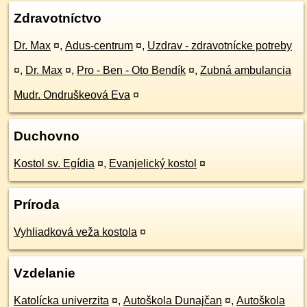
Zdravotníctvo
Dr. Max
¤
,
Adus-centrum
¤
,
Uzdrav - zdravotnícke potreby
¤
,
Dr. Max
¤
,
Pro - Ben - Oto Bendík
¤
,
Zubná ambulancia
Mudr. Ondruškeová Eva
¤
Duchovno
Kostol sv. Egídia
¤
,
Evanjelický kostol
¤
Príroda
Vyhliadková veža kostola
¤
Vzdelanie
Katolícka univerzita
¤
,
Autoškola Dunajčan
¤
,
Autoškola