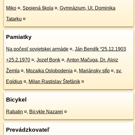
Miko
¤
,
Spojená škola
¤
,
Gymnázium, Ul. Dominika
Tatarku
¤
Pamiatky
Na počesť sovietskej armáde
¤
,
Ján Bendík *25.12.1903
+25.2.1970
¤
,
Jozef Bonk
¤
,
Anton Mačuga, Dr. Alojz
Žemla
¤
,
Mozaika Oslobodenia
¤
,
Mariánsky stĺp
¤
,
sv.
Egídius
¤
,
Milan Rastislav Štefánik
¤
Bicykel
Rabatin
¤
,
Bicykle Nazarej
¤
Prevádzkovateľ