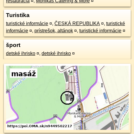
reštaurácia
¤
,
Monikas Catering & More
¤
Turistika
turistické informácie
¤
,
ČESKÁ REPUBLIKA
¤
,
turistické
informácie
¤
,
prístrešok, altánok
¤
,
turistické informácie
¤
šport
detské ihrisko
¤
,
detské ihrisko
¤