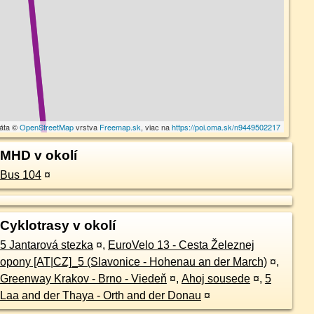
dáta ©
OpenStreetMap
vrstva
Freemap.sk
, viac na
https://poi.oma.sk/n9449502217
MHD v okolí
Bus 104
¤
Cyklotrasy v okolí
5 Jantarová stezka
¤
,
EuroVelo 13 - Cesta Železnej
opony [AT|CZ]_5 (Slavonice - Hohenau an der March)
¤
,
Greenway Krakov - Brno - Viedeň
¤
,
Ahoj sousede
¤
,
5
Laa and der Thaya - Orth and der Donau
¤