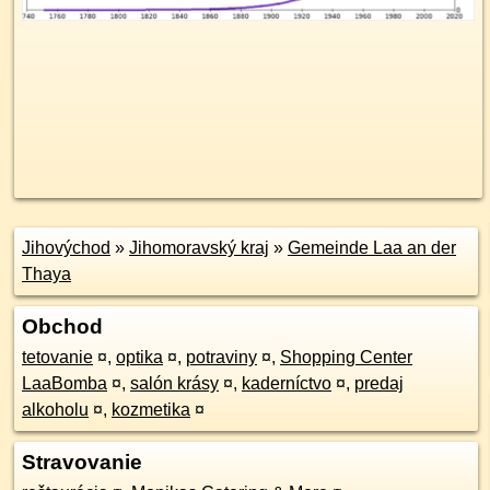
Jihovýchod
»
Jihomoravský kraj
»
Gemeinde Laa an der
Thaya
Obchod
tetovanie
¤
,
optika
¤
,
potraviny
¤
,
Shopping Center
LaaBomba
¤
,
salón krásy
¤
,
kaderníctvo
¤
,
predaj
alkoholu
¤
,
kozmetika
¤
Stravovanie