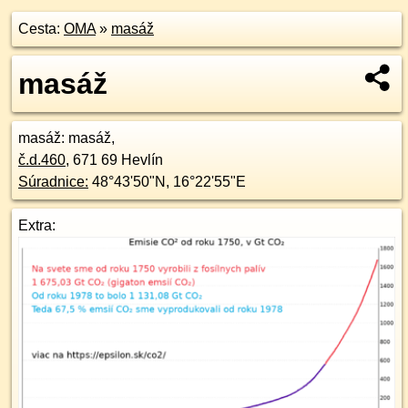
Cesta:
OMA
»
masáž
masáž
masáž
: masáž,
č.d.
460
,
671 69
Hevlín
Súradnice:
48°43'50"N
,
16°22'55"E
Extra: