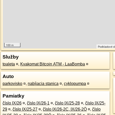
100 m
Podkladové 
Služby
toaleta
¤
,
Kvakomat Bitcoin ATM - LaaBomba
¤
Auto
parkovisko
¤
,
nabíjacia stanica
¤
,
cyklopumpa
¤
Pamiatky
číslo IX/26
¤
,
číslo IX/26-1
¤
,
číslo IX/25-28
¤
,
číslo IX/25-
29
¤
,
číslo IX/25-27
¤
,
číslo IX/26-2C, IX/26-2Ö
¤
,
číslo