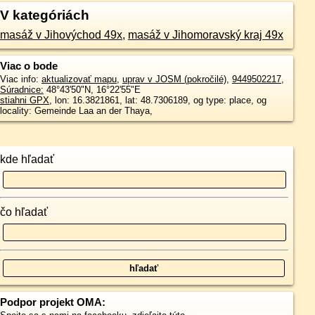
V kategóriách
masáž v Jihovýchod 49x
,
masáž v Jihomoravský kraj 49x
Viac o bode
Viac info:
aktualizovať mapu
,
uprav v JOSM (pokročilé)
,
9449502217
,
Súradnice:
48°43'50"N
,
16°22'55"E
stiahni GPX
, lon: 16.3821861, lat: 48.7306189, og type: place, og
locality: Gemeinde Laa an der Thaya,
kde hľadať
čo hľadať
Podpor projekt OMA: