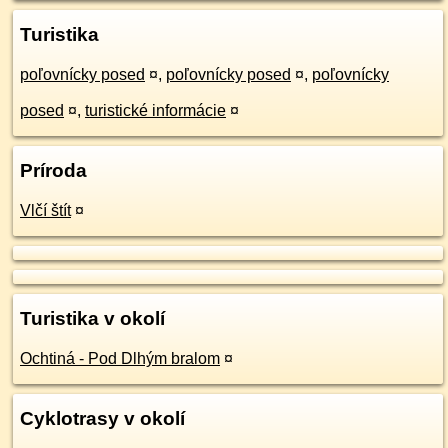
Turistika
poľovnícky posed
¤
,
poľovnícky posed
¤
,
poľovnícky
posed
¤
,
turistické informácie
¤
Príroda
Vlčí štít
¤
Turistika v okolí
Ochtiná - Pod Dlhým bralom
¤
Cyklotrasy v okolí