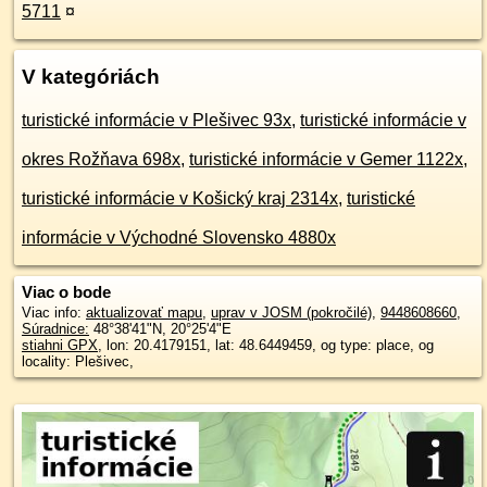
5711
¤
V kategóriách
turistické informácie v Plešivec 93x
,
turistické informácie v
okres Rožňava 698x
,
turistické informácie v Gemer 1122x
,
turistické informácie v Košický kraj 2314x
,
turistické
informácie v Východné Slovensko 4880x
Viac o bode
Viac info:
aktualizovať mapu
,
uprav v JOSM (pokročilé)
,
9448608660
,
Súradnice:
48°38'41"N
,
20°25'4"E
stiahni GPX
, lon: 20.4179151, lat: 48.6449459, og type: place, og
locality: Plešivec,