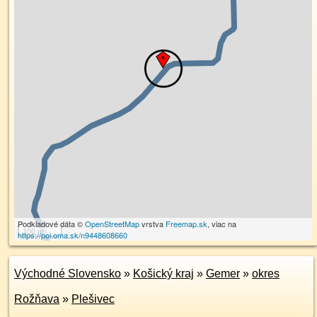
Podkladové dáta ©
OpenStreetMap
vrstva
Freemap.sk
, viac na
100 m
https://poi.oma.sk/n9448608660
Východné Slovensko
»
Košický kraj
»
Gemer
»
okres
Rožňava
»
Plešivec