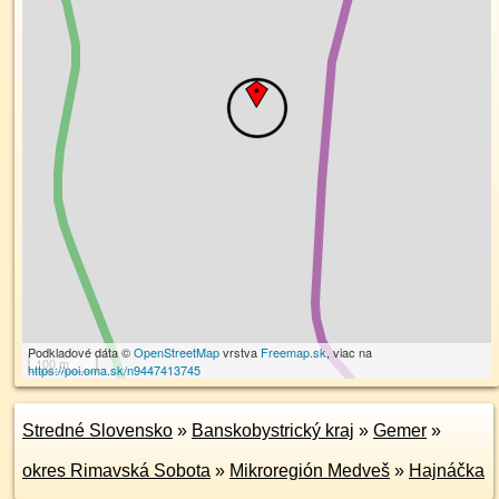
Podkladové dáta ©
OpenStreetMap
vrstva
Freemap.sk
, viac na
100 m
https://poi.oma.sk/n9447413745
Stredné Slovensko
»
Banskobystrický kraj
»
Gemer
»
okres Rimavská Sobota
»
Mikroregión Medveš
»
Hajnáčka