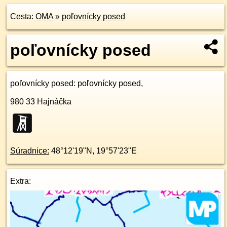
Cesta:
OMA
»
poľovnícky posed
poľovnícky posed
poľovnícky posed
: poľovnícky posed,
980 33
Hajnáčka
Súradnice:
48°12'19"N
,
19°57'23"E
Extra: