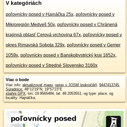
V kategóriách
poľovnícky posed v Hajnáčka 25x
,
poľovnícky posed v
Mikroregión Medveš 50x
,
poľovnícky posed v Chránená
krajinná oblasť Cerová vrchovina 67x
,
poľovnícky posed v
okres Rimavská Sobota 329x
,
poľovnícky posed v Gemer
1059x
,
poľovnícky posed v Banskobystrický kraj 1652x
,
poľovnícky posed v Stredné Slovensko 3160x
Viac o bode
Viac info:
aktualizovať mapu
,
uprav v JOSM (pokročilé)
,
9447413745
,
Súradnice:
48°12'19"N
,
19°57'23"E
stiahni GPX
, lon: 19.9565484, lat: 48.2053551, og type: place, og
locality: Hajnáčka,