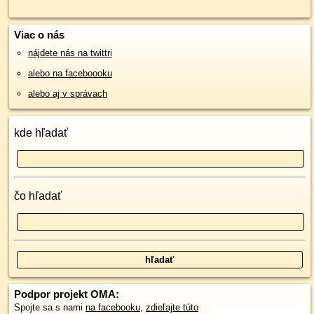
Viac o nás
nájdete nás na twittri
alebo na faceboooku
alebo aj v správach
kde hľadať
čo hľadať
Podpor projekt OMA:
Spojte sa s nami
na facebooku
,
zdieľajte túto