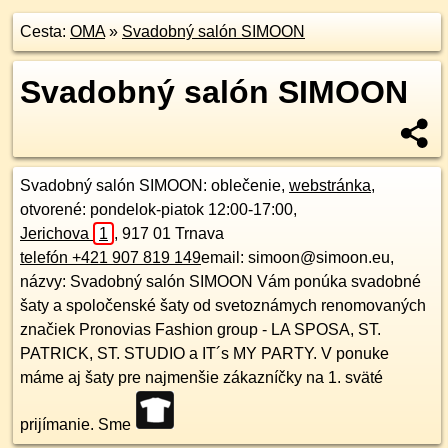
Cesta:
OMA
»
Svadobný salón SIMOON
Svadobný salón SIMOON
Svadobný salón SIMOON
: oblečenie,
webstránka
,
otvorené: pondelok-piatok 12:00-17:00,
Jerichova
1
,
917 01
Trnava
telefón +421 907 819 149
email: simoon@simoon.eu,
názvy: Svadobný salón SIMOON Vám ponúka svadobné
šaty a spoločenské šaty od svetoznámych renomovaných
značiek Pronovias Fashion group - LA SPOSA, ST.
PATRICK, ST. STUDIO a IT´s MY PARTY. V ponuke
máme aj šaty pre najmenšie zákazníčky na 1. sväté
prijímanie. Sme