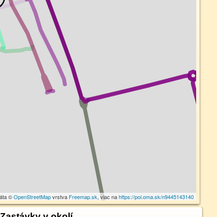
dáta ©
OpenStreetMap
vrstva
Freemap.sk
, viac na
https://poi.oma.sk/n9445143140
Zastávky v okolí