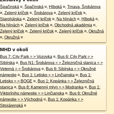
Špačinská
¤
,
Špačinská
¤
,
Hlboká
¤
,
Trnava, Šrobárova
¤
,
Zelený kríčok
¤
,
Šrobárova
¤
,
Zelený kríčok
¤
,
Starohájska
¤
,
Zelený kríčok
¤
,
Na hlinách
¤
,
Hlboká
¤
,
Na hlinách
¤
,
Zelený kríčok
¤
,
Obchodná akadémia
¤
,
Zelený kríčok
¤
,
Zelený kríčok
¤
,
Zelený kríčok
¤
,
Okružná
¤
,
Okružná
¤
MHD v okolí
Bus 7: City Park = > Vozovka
¤
,
Bus 6: City Park = >
Sibírska
¤
,
Bus N1: Šrobárova = > Železničná stanica = >
Veterná = > Šrobárova
¤
,
Bus 6: Sibírska = > Okružné
námestie
¤
,
Bus 1: Letisko = > Linčianska
¤
,
Bus 1:
Letisko = > BOGE
¤
,
Bus 1: Kopánka = > Železničná
stanica
¤
,
Bus 8: Kamenný mlyn = > Modranka
¤
,
Bus 1:
Viktoríniho námestie = > Linčianska
¤
,
Bus 6: Okružné
námestie = > Východná
¤
,
Bus 1: Kopánka = >
Strojárenská
¤