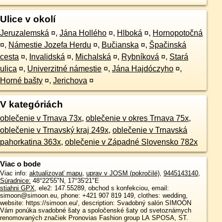
Ulice v okolí
Jeruzalemská
¤
,
Jána Hollého
¤
,
Hlboká
¤
,
Hornopotočná
¤
,
Námestie Jozefa Herdu
¤
,
Bučianska
¤
,
Špačinská
cesta
¤
,
Invalidská
¤
,
Michalská
¤
,
Rybníková
¤
,
Stará
ulica
¤
,
Univerzitné námestie
¤
,
Jána Hajdóczyho
¤
,
Horné bašty
¤
,
Jerichova
¤
V kategóriách
oblečenie v Trnava 73x
,
oblečenie v okres Trnava 75x
,
oblečenie v Trnavský kraj 249x
,
oblečenie v Trnavská
pahorkatina 363x
,
oblečenie v Západné Slovensko 782x
Viac o bode
Viac info:
aktualizovať mapu
,
uprav v JOSM (pokročilé)
,
9445143140
,
Súradnice:
48°22'55"N
,
17°35'21"E
stiahni GPX
, ele2: 147.55289, obchod s konfekciou, email:
simoon@simoon.eu, phone: +421 907 819 149, clothes: wedding,
website: https://simoon.eu/, description: Svadobný salón SIMOON
Vám ponúka svadobné šaty a spoločenské šaty od svetoznámych
renomovaných značiek Pronovias Fashion group LA SPOSA, ST.