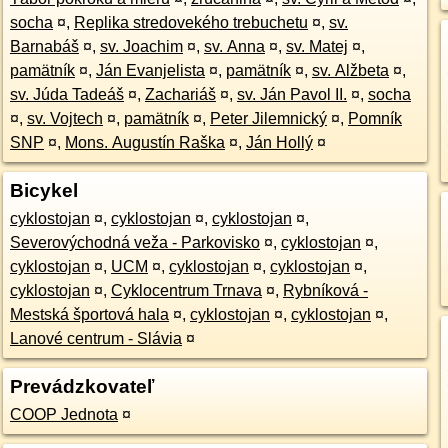
socha
¤
,
Replika stredovekého trebuchetu
¤
,
sv.
Barnabáš
¤
,
sv. Joachim
¤
,
sv. Anna
¤
,
sv. Matej
¤
,
pamätník
¤
,
Ján Evanjelista
¤
,
pamätník
¤
,
sv. Alžbeta
¤
,
sv. Júda Tadeáš
¤
,
Zachariáš
¤
,
sv. Ján Pavol II.
¤
,
socha
¤
,
sv. Vojtech
¤
,
pamätník
¤
,
Peter Jilemnický
¤
,
Pomník
SNP
¤
,
Mons. Augustín Raška
¤
,
Ján Hollý
¤
Bicykel
cyklostojan
¤
,
cyklostojan
¤
,
cyklostojan
¤
,
Severovýchodná veža - Parkovisko
¤
,
cyklostojan
¤
,
cyklostojan
¤
,
UCM
¤
,
cyklostojan
¤
,
cyklostojan
¤
,
cyklostojan
¤
,
Cyklocentrum Trnava
¤
,
Rybníková -
Mestská športová hala
¤
,
cyklostojan
¤
,
cyklostojan
¤
,
Lanové centrum - Slávia
¤
Prevádzkovateľ
COOP Jednota
¤