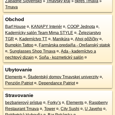
Západné Slovensko
»
Trnavský kraj
»
okres Trnava
»
Trnava
Obchod
Barf House
¤
,
KANAPY Interiér
¤
,
COOP Jednota
¤
,
Kadernícky salón Team Mima STYLE
¤
,
Železiarstvo
TGR
¤
,
Kaderníctvo TT
¤
,
Manikúra
¤
,
Ahoj pôžičky
¤
,
Bumpkin Tattoo
¤
,
Farmárska predajňa - Orešanský statok
¤
,
Sunglasses Shop Trnava
¤
,
Ada - kaderníctvo a
nechtový dizajn
¤
,
Soňa - kozmetický salón
¤
Ubytovanie
Elements
¤
,
Študentský domov Trnavskej univerzity
¤
,
Penzión Patriot
¤
,
Dependance Patriot
¤
Stravovanie
bezbarierový prístup
¤
,
Forky’s
¤
,
Elements
¤
,
Raspberry
Restaurant Trnava
¤
,
Tower
¤
,
City Sushi
¤
,
U Javeho
¤
,
Rokfortská klubovňa
¤
,
Bar Pekárska
¤