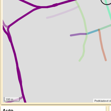
100 m
Podkladové 
Auto