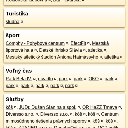
Turistika
studňa
¤
šport
Comphy - Pohybové centrum
¤
,
EfectFit
¤
,
Mestská
športová hala
¤
,
Detské ihrisko Slávia
¤
,
atletika
¤
,
Mestský atletický štadión Antona Hajmássyho
¤
,
atletika
¤
Voľný čas
Park Bela IV.
¤
,
divadlo
¤
,
park
¤
,
park
¤
,
OKO
¤
,
park
¤
,
park
¤
,
park
¤
,
park
¤
,
park
¤
,
park
¤
Služby
kôš
¤
,
JUDr. Dušan Slanina a spol.
¤
,
OR HaZZ Trnava
¤
,
Diversso s.r.o.
¤
,
Diversso s.r.o.
¤
,
kôš
¤
,
kôš
¤
,
Centrum
mimosúdneho riešenia právnych sporov
¤
,
kôš
¤
,
kôš
¤
,
kôš
¤
,
ATANER s.r.o.
¤
,
DanubeOptic s.r.o.
¤
,
MGZ optik