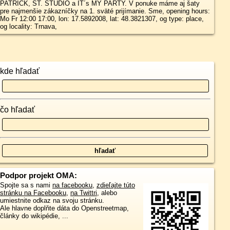
PATRICK, ST. STUDIO a IT´s MY PARTY. V ponuke máme aj šaty
pre najmenšie zákazníčky na 1. sväté prijímanie. Sme, opening hours:
Mo Fr 12:00 17:00, lon: 17.5892008, lat: 48.3821307, og type: place,
og locality: Trnava,
kde hľadať
čo hľadať
Podpor projekt OMA:
Spojte sa s nami
na facebooku
,
zdieľajte túto
stránku na Facebooku
,
na Twittri
, alebo
umiestnite odkaz na svoju stránku.
Ale hlavne doplňte dáta do Openstreetmap,
články do wikipédie, ...