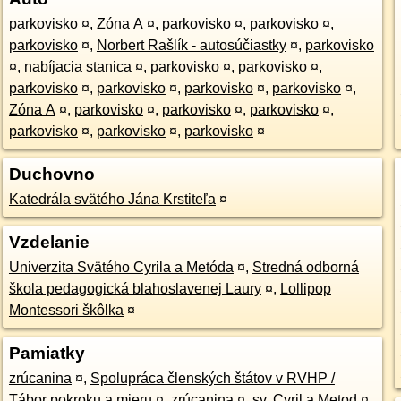
parkovisko
¤
,
Zóna A
¤
,
parkovisko
¤
,
parkovisko
¤
,
parkovisko
¤
,
Norbert Rašlík - autosúčiastky
¤
,
parkovisko
¤
,
nabíjacia stanica
¤
,
parkovisko
¤
,
parkovisko
¤
,
parkovisko
¤
,
parkovisko
¤
,
parkovisko
¤
,
parkovisko
¤
,
Zóna A
¤
,
parkovisko
¤
,
parkovisko
¤
,
parkovisko
¤
,
parkovisko
¤
,
parkovisko
¤
,
parkovisko
¤
Duchovno
Katedrála svätého Jána Krstiteľa
¤
Vzdelanie
Univerzita Svätého Cyrila a Metóda
¤
,
Stredná odborná
škola pedagogická blahoslavenej Laury
¤
,
Lollipop
Montessori škôlka
¤
Pamiatky
zrúcanina
¤
,
Spolupráca členských štátov v RVHP /
Tábor pokroku a mieru
¤
,
zrúcanina
¤
,
sv. Cyril a Metod
¤
,