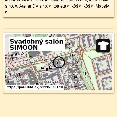
s.r.o.
¤
,
Ateliér DV s.r.o.
¤
,
toaleta
¤
,
kôš
¤
,
kôš
¤
,
Mapsfy
¤